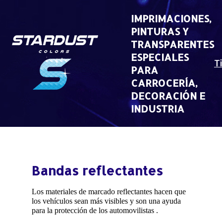
Skip
to
IMPRIMACIONES,
content
PINTURAS Y
TRANSPARENTES
ESPECIALES
T
PARA
CARROCERÍA,
DECORACIÓN E
INDUSTRIA
Bandas reflectantes
Los materiales de marcado reflectantes hacen que
los vehículos sean más visibles y son una ayuda
para la protección de los automovilistas .