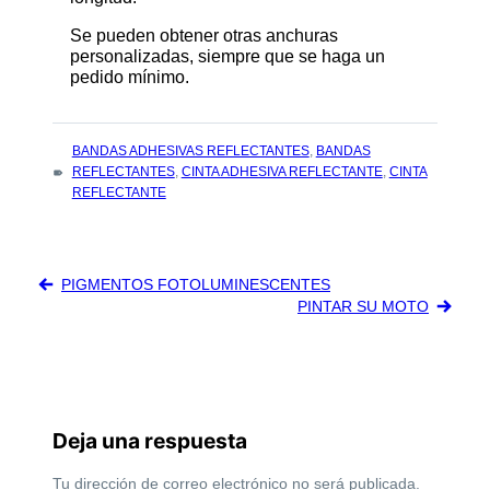
Se pueden obtener otras anchuras
personalizadas, siempre que se haga un
pedido mínimo.
TAGS
BANDAS ADHESIVAS REFLECTANTES
,
BANDAS
:
REFLECTANTES
,
CINTA ADHESIVA REFLECTANTE
,
CINTA
REFLECTANTE
Navegación
PIGMENTOS FOTOLUMINESCENTES
de
PINTAR SU MOTO
entradas
Deja una respuesta
Tu dirección de correo electrónico no será publicada.