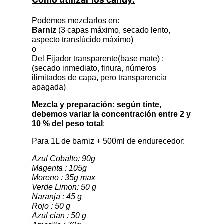
Podemos mezclarlos en:
Barniz
(3 capas máximo, secado lento,
aspecto translúcido máximo)
o
Del Fijador transparente(base mate) :
(secado inmediato, finura, números
ilimitados de capa, pero transparencia
apagada)
Mezcla y preparación: según tinte,
debemos variar la concentración entre 2 y
10 % del peso total
:
Para 1L de barniz + 500ml de endurecedor:
Azul Cobalto: 90g
Magenta : 105g
Moreno : 35g max
Verde Limon: 50 g
Naranja : 45 g
Rojo : 50 g
Azul cian : 50 g