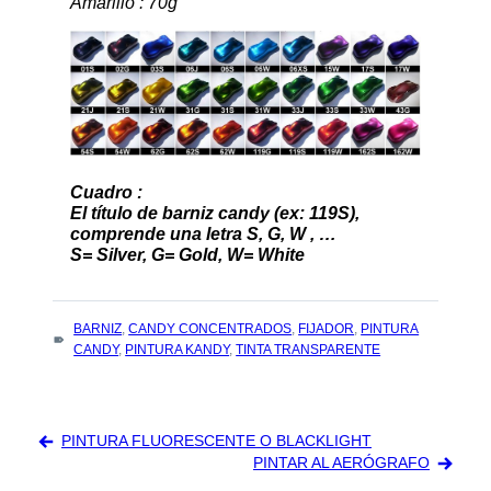
Amarillo : 70g
Cuadro :
El título de barniz candy (ex: 119S),
comprende una letra S, G, W , …
S= Silver, G= Gold, W= White
TAGS
BARNIZ
,
CANDY CONCENTRADOS
,
FIJADOR
,
PINTURA
:
CANDY
,
PINTURA KANDY
,
TINTA TRANSPARENTE
Navegación
PINTURA FLUORESCENTE O BLACKLIGHT
de
PINTAR AL AERÓGRAFO