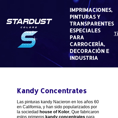
Skip
to
IMPRIMACIONES,
content
PINTURAS Y
TRANSPARENTES
ESPECIALES
T
PARA
CARROCERÍA,
DECORACIÓN E
INDUSTRIA
Kandy Concentrates
Las pinturas kandy Nacieron en los años 60
en California, y han sido popularizados por
la sociedad
house of Kolor
, Que fabricaron
estos primeros
kandy concentrates
para