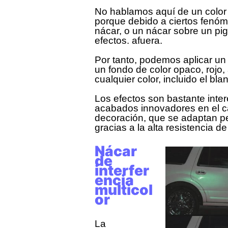
No hablamos aquí de un color
porque debido a ciertos fenóm
nácar, o un nácar sobre un pi
efectos. afuera.
Por tanto, podemos aplicar un
un fondo de color opaco, rojo, 
cualquier color, incluido el bla
Los efectos son bastante inte
acabados innovadores en el ca
decoración, que se adaptan per
gracias a la alta resistencia 
Nácar
de
interfer
encia
multicol
or
La