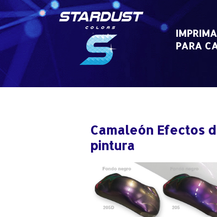
Skip
to
content
IMPRIMA
PARA CA
Camaleón Efectos de
pintura