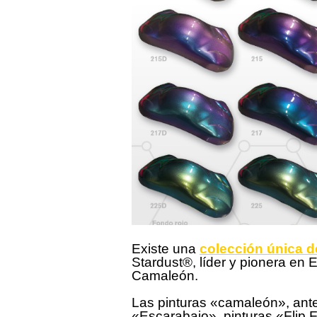
Existe una
colección única d
Stardust®, líder y pionera en 
Camaleón.
Las pinturas «camaleón», ant
«Escarabajo», pinturas «Flip F