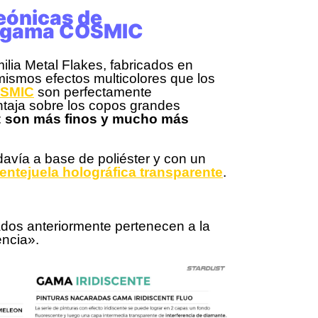
eónicas de
la gama COSMIC
milia Metal Flakes, fabricados en
mismos efectos multicolores que los
OSMIC
son perfectamente
ntaja sobre los copos grandes
:
son más finos y mucho más
odavía a base de poliéster y con un
lentejuela holográfica transparente
.
dos anteriormente pertenecen a la
encia».