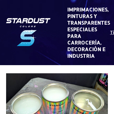
Skip
to
IMPRIMACIONES,
content
PINTURAS Y
TRANSPARENTES
ESPECIALES
T
PARA
CARROCERÍA,
DECORACIÓN E
INDUSTRIA