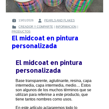
13/01/2026
PEARLS AND FLAKES
POSTED
BY
CREADOR Y COMPARTE
|
INFORMACION
|
ON
:
POSTED
PRODUCTOS
:
IN
El midcoat en pintura
:
personalizada
El midcoat en pintura
personalizada
Base transparente, aglutinante, resina, capa
intermedia, capa intermedia, medio… Estos
son algunos de los muchos términos que se
utilizan para referirse a este producto, que
tiene tantos nombres como usos.
En este artículo aclararemos todo lo