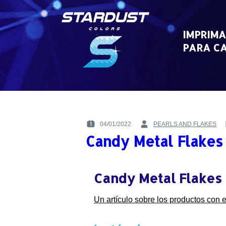
Skip
to
content
IMPRIMA
PARA CA
04/01/2022
PEARLS AND FLAKES
POSTED
BY
Candy Metal Flakes
ON
:
:
:
Candy Metal Flakes
Un artículo sobre los productos con 