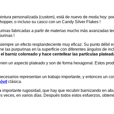
 pintura personalizada (custom), está de nuevo de moda hoy: 
chopper, o incluso su casco con un Candy Silver Flakes !
purinas fabricadas a partir de materias mucho más avanzadas 
purinas !
 siempre un efecto resplandeciente muy eficaz. Su punto débil e
e las purpurinas en la superficie con diferentes ángulos de inc
 el barniz coloreado y hace centellear las partículas platea
ienen un aspecto plateado y son de forma hexagonal. Estos prod
 necesarios representan un trabajo importante, y entonces un cos
óvil
clásica.
a importante rugosidad, que hay que recubrir barnizando en ab
res veces, en varios días. Después todos estos esfuerzos, obte