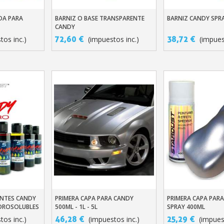
DA PARA
BARNIZ O BASE TRANSPARENTE
BARNIZ CANDY SPR
ito
Añadir Al Carrito
Añadir Al Carr
CANDY
72,60 €
38,72 €
tos inc.)
(impuestos inc.)
(impues
Suscríbete al bol
Entrega en un pl
Paga en 4 plazos sin comision
Obtenga su presupuesto o
Comparte tus crea
Gana puntos de fide
ENTES CANDY
PRIMERA CAPA PARA CANDY
PRIMERA CAPA PAR
ito
Añadir Al Carrito
Añadir Al Carr
DROSOLUBLES
500ML - 1L - 5L
SPRAY 400ML
Devuelve los producto
46,28 €
25,29 €
tos inc.)
(impuestos inc.)
(impues