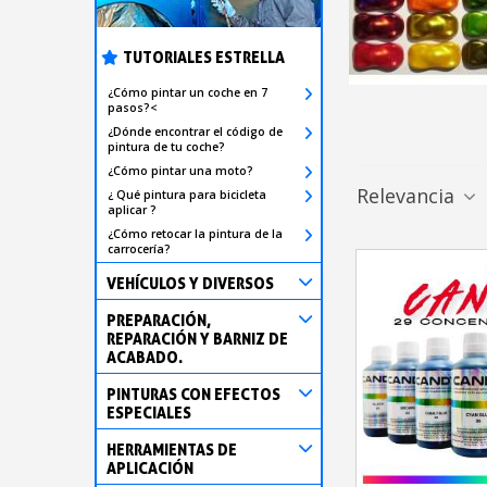
TUTORIALES ESTRELLA
¿Cómo pintar un coche en 7
pasos?<
¿Dónde encontrar el código de
pintura de tu coche?
¿Cómo pintar una moto?
Relevancia
¿ Qué pintura para bicicleta
aplicar ?
¿Cómo retocar la pintura de la
carrocería?
VEHÍCULOS Y DIVERSOS
PREPARACIÓN,
REPARACIÓN Y BARNIZ DE
ACABADO.
PINTURAS CON EFECTOS
ESPECIALES
HERRAMIENTAS DE
APLICACIÓN