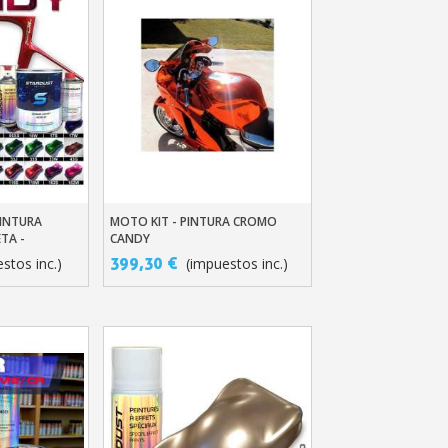
PINTURA
MOTO KIT - PINTURA CROMO
ito
Añadir Al Carrito
TA -
CANDY
399,30 €
stos inc.)
(impuestos inc.)