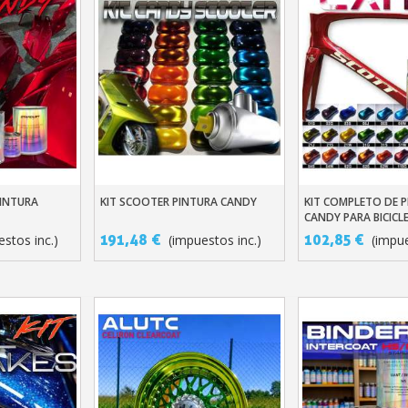
PINTURA
KIT SCOOTER PINTURA CANDY
KIT COMPLETO DE 
ito
Añadir Al Carrito
Añadir Al Carr
CANDY PARA BICICLE
STARDUST BIKE
191,48 €
102,85 €
estos inc.)
(impuestos inc.)
(impue