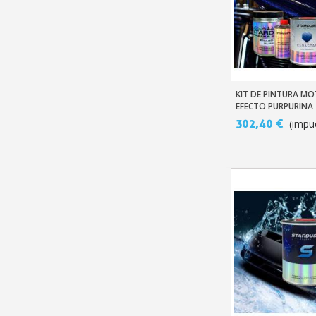
KIT DE PINTURA M
Añadir Al Carr
EFECTO PURPURINA
302,40 €
(impu