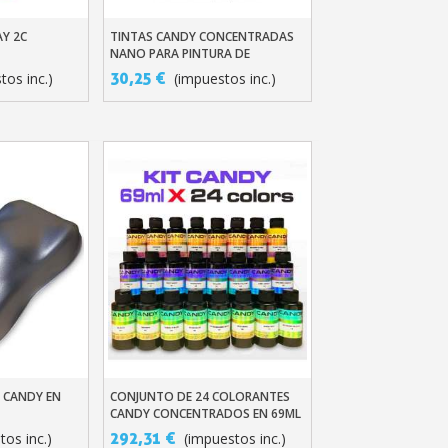
AY 2C
TINTAS CANDY CONCENTRADAS
ito
Añadir Al Carrito
NANO PARA PINTURA DE
CARROCERÍA – 14 COLORES
30,25 €
tos inc.)
(impuestos inc.)
RESISTENTES A LOS RAYOS UV
etín: 5€ de descuento
azo de 48-72 horas.
es en compras superiores a 30 €.
nline en menos de 1 minuto.
ciones y recibe vales
lidad con cada pedido.
A CANDY EN
CONJUNTO DE 24 COLORANTES
ito
Añadir Al Carrito
CANDY CONCENTRADOS EN 69ML
s en un plazo de 14 días.
O 250ML
292,31 €
tos inc.)
(impuestos inc.)