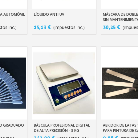
RA AUTOMÓVIL
LÍQUIDO ANTI UV
MÁSCARA DE DOBL
ito
Añadir Al Carrito
Añadir Al Carr
SIN MANTENIMIENT
15,13 €
30,25 €
tos inc.)
(impuestos inc.)
(impues
ADO GRADUADO
BÁSCULA PROFESIONAL DIGITAL
ABRIDOR DE LATAS
ito
Añadir Al Carrito
Añadir Al Carr
DE ALTA PRECISIÓN - 3 KG
PARA PINTURA DE C
242,00 €
9,08 €