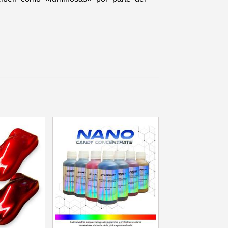
 en tu primer pedido
r cada recomendación
etín: 5€ de descuento
azo de 48-72 horas.
es en compras superiores a 30 €.
nline en menos de 1 minuto.
ciones y recibe vales
lidad con cada pedido.
s en un plazo de 14 días.
 en tu primer pedido
r cada recomendación
etín: 5€ de descuento