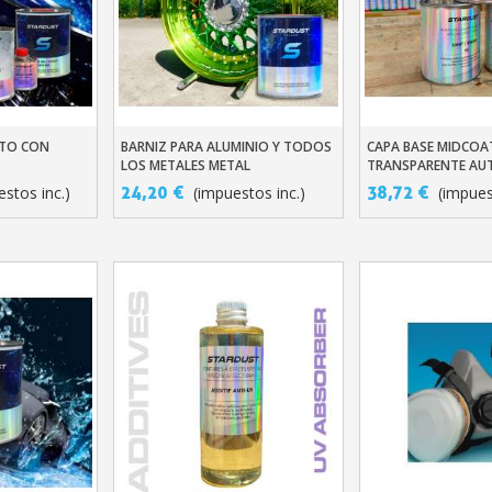
OTO CON
BARNIZ PARA ALUMINIO Y TODOS
CAPA BASE MIDCOA
ito
Añadir Al Carrito
Añadir Al Carr
LOS METALES METAL
TRANSPARENTE AU
- BASE 1C
24,20 €
38,72 €
estos inc.)
(impuestos inc.)
(impues