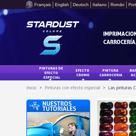
Français
English
Deutsch
Italiano
Român
Por
IMPRIMACION
CARROCERÍA,
PINTURAS DE 
EFECTO 
PINTURA 
BAR
EFECTO 
CROMO
CARROCERIA
AC
ESPECIAL
Inicio
>
Pinturas con efecto especial
>
Las pinturas 