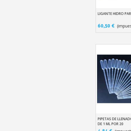
LIGANTE HIDRO PA
Añadir Al Carr
60,50 €
(impues
PIPETAS DE LLEN
Añadir Al Carr
DE 1 ML POR 20
4,84 €