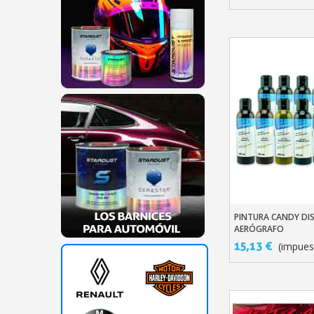
PINTURA CANDY DI
Añadir Al Carr
AERÓGRAFO
15,13 €
(impues