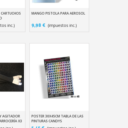
E CARTUCHOS
MANGO PISTOLA PARA AEROSOL
ito
Añadir Al Carrito
O
9,98 €
tos inc.)
(impuestos inc.)
 Y AGITADOR
POSTER 30X45CM TABLA DE LAS
ito
Vista Rápida
ARROCERÍA X3
PINTURAS CANDYS
5,45 €