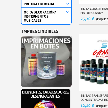
PINTURA CROMADA
TINTA CONCENTRA
Añadir Al Carr
OCIO/DECORACIÓN/
PINTURA CANDY
INSTRUMENTOS
23,20 €
(impues
MUSICALES
IMPRESCINDIBLES
TINTAS TRANSPAR
Añadir Al Carr
CONCENTRADAS HI
60 ML
12,10 €
(impues