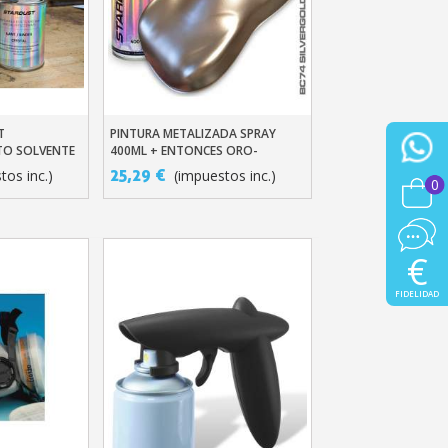
T
PINTURA METALIZADA SPRAY
ito
Añadir Al Carrito
TO SOLVENTE
400ML + ENTONCES ORO-
BRONCE-COBRE-ALUMINIO
25,29 €
tos inc.)
(impuestos inc.)
0
€
FIDELIDAD