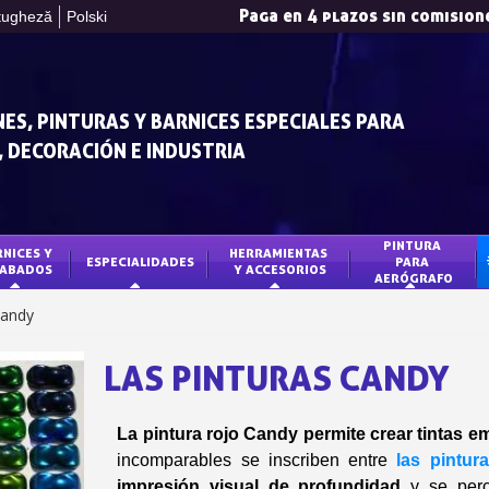
Paga en 4 plazos sin comision
tugheză
Polski
ES, PINTURAS Y BARNICES ESPECIALES PARA
 DECORACIÓN E INDUSTRIA
PINTURA 
NICES Y 
HERRAMIENTAS 
ESPECIALIDADES
PARA 
ABADOS
Y ACCESORIOS
AERÓGRAFO
Suscríbete al bol
Candy
Entrega en un pl
Paga en 4 plazos sin comision
LAS PINTURAS CANDY
Obtenga su presupuesto o
Comparte tus crea
La
pintura rojo Candy permite crear tintas e
Gana puntos de fide
incomparables se inscriben entre
las pintur
impresión visual de profundidad
y se per
Devuelve los producto