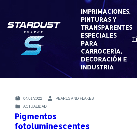
Skip
to
IMPRIMACIONES,
content
PINTURAS Y
TRANSPARENTES
ESPECIALES
T
PARA
CARROCERÍA,
DECORACIÓN E
INDUSTRIA
04/01/2022
PEARLS AND FLAKES
POSTED
BY
ACTUALIDAD
ON
:
POSTED
:
Pigmentos
IN
:
fotoluminescentes