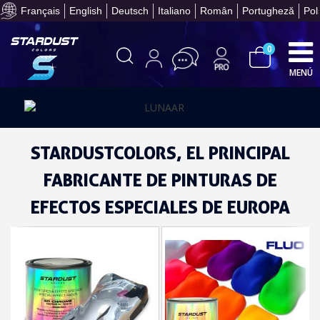
Français
English
Deutsch
Italiano
Român
Portugheză
Pol
Obtenga su presupuesto on
0
MENÚ
STARDUSTCOLORS, EL PRINCIPAL
Suscríbete al bolet
FABRICANTE DE PINTURAS DE
Entrega en un pla
EFECTOS ESPECIALES DE EUROPA
Paga en 4 plazos sin comisione
Obtenga su presupuesto on
Comparte tus creaci
Gana puntos de fidel
Devuelve los productos 