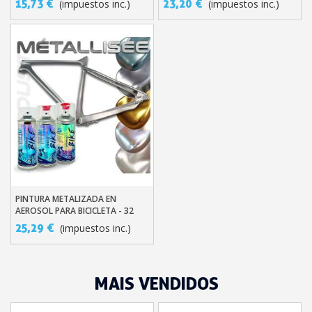
15,73 €
23,20 €
(impuestos inc.)
(impuestos inc.)
Cupón de 10 € por 
Suscríbete al bolet
Entrega en un pla
Paga en 4 plazos sin comisione
Obtenga su presupuesto on
Comparte tus creaci
Gana puntos de fidel
Devuelve los productos 
5 € de descuento e
PINTURA METALIZADA EN
Cupón de 10 € por 
Añadir Al Carrito
AEROSOL PARA BICICLETA - 32
Suscríbete al bolet
TINTAS STARDUST BIKE
25,29 €
(impuestos inc.)
MAIS VENDIDOS