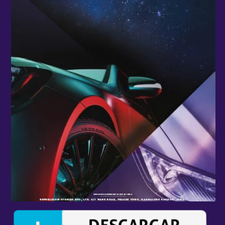
nuevas tecnologías de tintas y pigmentos, y por la
inspiración de los constructores en este campo tan
competitivo.
A la vanguardia de las tecnologías se encuentran
las pinturas de coche y moto desarrolladas por
Stardust. Sin embargo, estos efectos se aplican a
cualquier tipo de vehículo, pero también en
cualquier campo y en cualquier superficie. Las
pinturas técnicas y especiales permiten responder
a otras necesidades: los tratamientos específicos en
un campo de actividad, y los revestimientos
reactivos o con cambio de color...