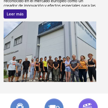
reconocido en el mercado europeo como un
creador de innovación y efectos especiales para las
pinturas de automóviles y motos.
Leer más
StardustColors y su pintura coche, pintura bicicleta
y pintura para moto.
Nuestra tienda en línea ofrece una gama única de
1200 pinturas especiales y técnicas, pero también
de herramientas y equipos para el pintor, la
carrocería y la reparación de automóviles.
StardustColors acompaña a sus clientes
particulares y profesionales en sus proyectos de
campos tan variados como la pintura de coche y el
tuning, la fabricación de frascos de lujo, el diseño y
el arte, pasando por la seguridad.
Nuestro servicio de I+D está en búsqueda
constante de innovaciones e invenciones para
aportar a las superficies y objetos nuevos efectos
visuales, con más colores, más poder de atracción.
Pintura bicicleta, pintura para moto, pintura coche...
¿Qué soluciones podemos proporcionar hoy en
día?
Un sistema de entrega exprés permite una entrega