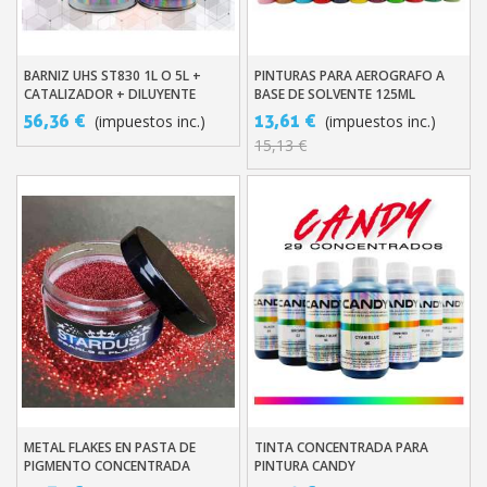
BARNIZ UHS ST830 1L O 5L +
PINTURAS PARA AEROGRAFO A
Añadir Al Carrito
Añadir Al Carrito
CATALIZADOR + DILUYENTE
BASE DE SOLVENTE 125ML
56,36 €
13,61 €
(impuestos inc.)
(impuestos inc.)
15,13 €
Suscríbete al bolet
Entrega en un pla
Paga en 4 plazos sin comisione
Obtenga su presupuesto on
Comparte tus creaci
Gana puntos de fidel
Devuelve los productos 
METAL FLAKES EN PASTA DE
TINTA CONCENTRADA PARA
Añadir Al Carrito
Añadir Al Carrito
5 € de descuento e
PIGMENTO CONCENTRADA
PINTURA CANDY