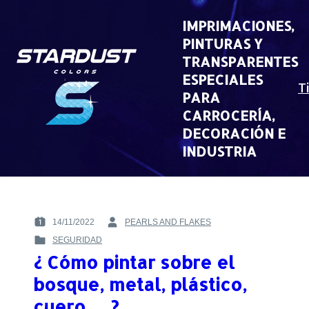
Skip
to
IMPRIMACIONES,
content
PINTURAS Y
TRANSPARENTES
ESPECIALES
T
PARA
CARROCERÍA,
DECORACIÓN E
INDUSTRIA
14/11/2022
PEARLS AND FLAKES
POSTED
BY
SEGURIDAD
ON
:
POSTED
:
¿ Cómo pintar sobre el
IN
:
bosque, metal, plástico,
cuero…..?