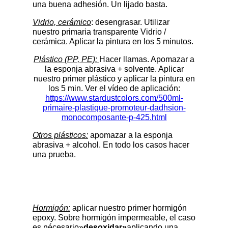
una buena adhesión. Un lijado basta.
Vidrio, cerámico
: desengrasar. Utilizar
nuestro primaria transparente Vidrio /
cerámica. Aplicar la pintura en los 5 minutos.
Plástico (PP, PE):
Hacer llamas. Apomazar a
la esponja abrasiva + solvente. Aplicar
nuestro primer plástico y aplicar la pintura en
los 5 min. Ver el vídeo de aplicación:
https://www.stardustcolors.com/500ml-
primaire-plastique-promoteur-dadhsion-
monocomposante-p-425.html
Otros plásticos:
apomazar a la esponja
abrasiva + alcohol. En todo los casos hacer
una prueba.
Hormigón:
aplicar nuestro primer hormigón
epoxy. Sobre hormigón impermeable, el caso
es nécesario»
desoxidar»
aplicando una