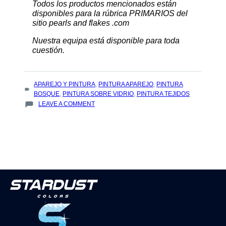
Todos los productos mencionados están
disponibles para la rúbrica PRIMARIOS del
sitio pearls and flakes .com
Nuestra equipa está disponible para toda
cuestión.
TAGS
APAREJO Y PINTURA
,
PINTURA APAREJO
,
PINTURA
:
BOSQUE
,
PINTURA SOBRE VIDRIO
,
PINTURA TEJIDOS
ON
LEAVE A COMMENT
¿
CÓMO
PINTAR
SOBRE
EL
BOSQUE,
METAL,
PLÁSTICO,
CUERO…..?