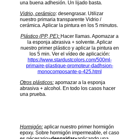
una buena adhesión. Un lijado basta.
Vidrio, cerámico
: desengrasar. Utilizar
nuestro primaria transparente Vidrio /
cerámica. Aplicar la pintura en los 5 minutos.
Plástico (PP, PE):
Hacer llamas. Apomazar a
la esponja abrasiva + solvente. Aplicar
nuestro primer plástico y aplicar la pintura en
los 5 min. Ver el vídeo de aplicación:
https://www.stardustcolors.com/500ml-
primaire-plastique-promoteur-dadhsion-
monocomposante-p-425.html
Otros plásticos:
apomazar a la esponja
abrasiva + alcohol. En todo los casos hacer
una prueba.
Hormigón:
aplicar nuestro primer hormigón
epoxy. Sobre hormigón impermeable, el caso
es nécesario»
desoxidar»
aplicando una