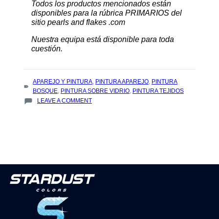
Todos los productos mencionados están
disponibles para la rúbrica PRIMARIOS del
sitio pearls and flakes .com
Nuestra equipa está disponible para toda
cuestión.
TAGS
APAREJO Y PINTURA
,
PINTURA APAREJO
,
PINTURA
:
BOSQUE
,
PINTURA SOBRE VIDRIO
,
PINTURA TEJIDOS
ON
LEAVE A COMMENT
¿
CÓMO
PINTAR
SOBRE
EL
BOSQUE,
METAL,
PLÁSTICO,
CUERO…..?