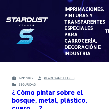
Skip
to
IMPRIMACIONES,
content
PINTURAS Y
TRANSPARENTES
ESPECIALES
T
PARA
CARROCERÍA,
DECORACIÓN E
INDUSTRIA
14/11/2022
PEARLS AND FLAKES
POSTED
BY
SEGURIDAD
ON
:
POSTED
:
¿ Cómo pintar sobre el
IN
:
bosque, metal, plástico,
cuero…..?