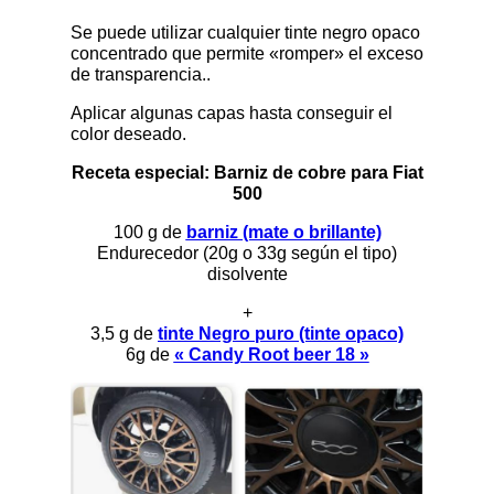
Se puede utilizar cualquier tinte negro opaco
concentrado que permite «romper» el exceso
de transparencia..
Aplicar algunas capas hasta conseguir el
color deseado.
Receta especial: Barniz de cobre para Fiat
500
100 g de
barniz (mate o brillante)
Endurecedor (20g o 33g según el tipo)
disolvente
+
3,5 g de
tinte Negro puro (tinte opaco)
6g de
« Candy Root beer 18 »