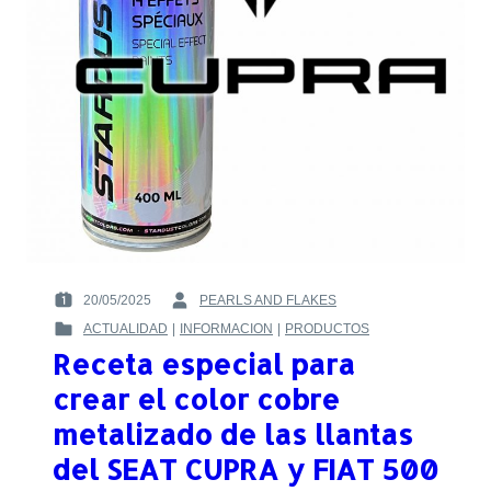
20/05/2025
PEARLS AND FLAKES
POSTED
BY
ACTUALIDAD
|
INFORMACION
|
PRODUCTOS
ON
:
POSTED
:
Receta especial para
IN
:
crear el color cobre
metalizado de las llantas
del SEAT CUPRA y FIAT 500