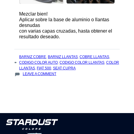
Mezclar bien!
Aplicar sobre la base de aluminio o llantas
desnudas
con varias capas cruzadas, hasta obtener el
resultado deseado.
TAGS
BARNIZ COBRE
,
BARNIZ LLANTAS
,
COBRE LLANTAS
,
:
CODIGO COLOR AUTO
,
CODIGO COLOR LLANTAS
,
COLOR
LLANTAS
,
FIAT 500
,
SEAT CUPRA
ON
LEAVE A COMMENT
RECETA
ESPECIAL
PARA
CREAR
EL
COLOR
COBRE
METALIZADO
DE
LAS