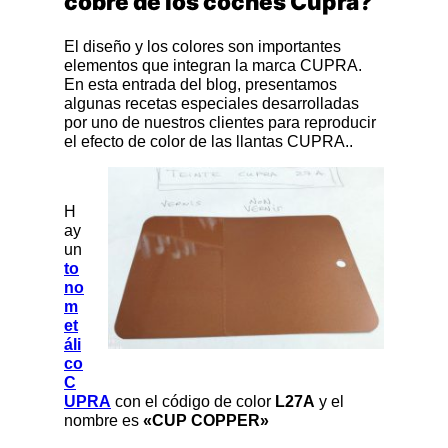
cobre de los coches Cupra?
El diseño y los colores son importantes
elementos que integran la marca CUPRA.
En esta entrada del blog, presentamos
algunas recetas especiales desarrolladas
por uno de nuestros clientes para reproducir
el efecto de color de las llantas CUPRA..
H
ay
un
to
no
m
et
áli
co
C
UPRA
con el código de color
L27A
y el
nombre es
«CUP COPPER»