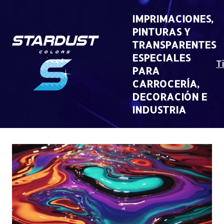
Skip
to
IMPRIMACIONES,
content
PINTURAS Y
TRANSPARENTES
ESPECIALES
T
PARA
CARROCERÍA,
DECORACIÓN E
INDUSTRIA