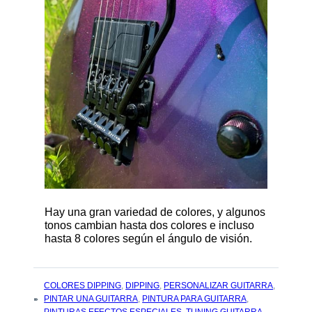
Hay una gran variedad de colores, y algunos
tonos cambian hasta dos colores e incluso
hasta 8 colores según el ángulo de visión.
TAGS
COLORES DIPPING
,
DIPPING
,
PERSONALIZAR GUITARRA
,
:
PINTAR UNA GUITARRA
,
PINTURA PARA GUITARRA
,