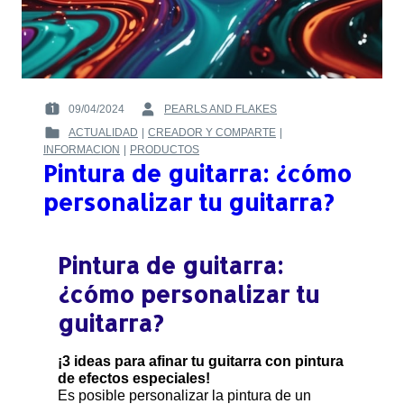
09/04/2024
PEARLS AND FLAKES
POSTED
BY
ACTUALIDAD
|
CREADOR Y COMPARTE
|
ON
:
POSTED
INFORMACION
|
PRODUCTOS
:
IN
Pintura de guitarra: ¿cómo
:
personalizar tu guitarra?
Pintura de guitarra:
¿cómo personalizar tu
guitarra?
¡3 ideas para afinar tu guitarra con pintura
de efectos especiales!
Es posible personalizar la pintura de un