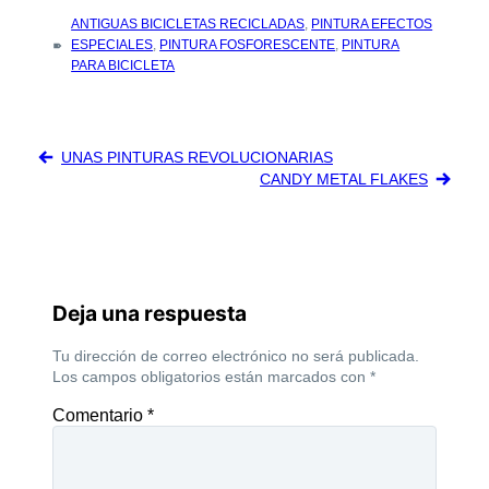
TAGS
ANTIGUAS BICICLETAS RECICLADAS
,
PINTURA EFECTOS
:
ESPECIALES
,
PINTURA FOSFORESCENTE
,
PINTURA
PARA BICICLETA
Navegación
UNAS PINTURAS REVOLUCIONARIAS
de
CANDY METAL FLAKES
entradas
Deja una respuesta
Tu dirección de correo electrónico no será publicada.
Los campos obligatorios están marcados con
*
Comentario
*