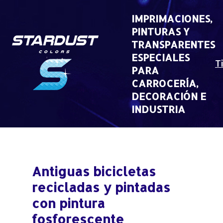
Skip
to
IMPRIMACIONES,
content
PINTURAS Y
TRANSPARENTES
ESPECIALES
T
PARA
CARROCERÍA,
DECORACIÓN E
INDUSTRIA
Antiguas bicicletas
recicladas y pintadas
con pintura
fosforescente