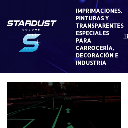
Skip
to
IMPRIMACIONES,
content
PINTURAS Y
TRANSPARENTES
ESPECIALES
T
PARA
CARROCERÍA,
DECORACIÓN E
INDUSTRIA