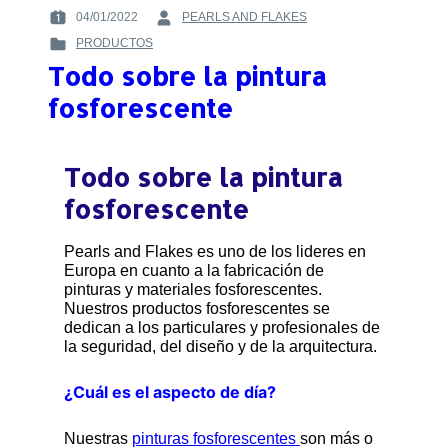
04/01/2022
PEARLS AND FLAKES
POSTED
BY
PRODUCTOS
ON
:
POSTED
:
Todo sobre la pintura
IN
:
fosforescente
Todo sobre la pintura
fosforescente
Pearls and Flakes es uno de los lideres en
Europa en cuanto a la fabricación de
pinturas y materiales fosforescentes.
Nuestros productos fosforescentes se
dedican a los particulares y profesionales de
la seguridad, del diseño y de la arquitectura.
¿Cuál es el aspecto de día?
Nuestras
pinturas fosforescentes
son más o