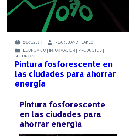
28/03/2024
PEARLS AND FLAKES
POSTED
BY
ECONOMICO
|
INFORMACION
|
PRODUCTOS
|
ON
:
POSTED
SEGURIDAD
:
IN
Pintura fosforescente en
:
las ciudades para ahorrar
energía
Pintura fosforescente
en las ciudades para
ahorrar energía