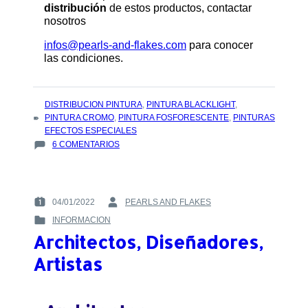
distribución
de estos productos, contactar
nosotros
infos@pearls-and-flakes.com
para conocer
las condiciones.
TAGS
DISTRIBUCION PINTURA
,
PINTURA BLACKLIGHT
,
:
PINTURA CROMO
,
PINTURA FOSFORESCENTE
,
PINTURAS
EFECTOS ESPECIALES
EN
6 COMENTARIOS
PINTURAS
PARA
OCIO
CREATIVO
04/01/2022
PEARLS AND FLAKES
POSTED
BY
INFORMACION
ON
:
POSTED
:
Architectos, Diseñadores,
IN
:
Artistas