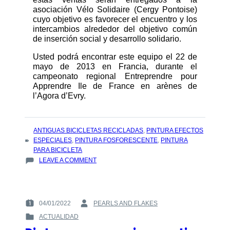
asociación Vélo Solidaire (Cergy Pontoise)
cuyo objetivo es favorecer el encuentro y los
intercambios alrededor del objetivo común
de inserción social y desarrollo solidario.
Usted podrá encontrar este equipo el 22 de
mayo de 2013 en Francia, durante el
campeonato regional Entreprendre pour
Apprendre Ile de France en arènes de
l’Agora d’Evry.
TAGS
ANTIGUAS BICICLETAS RECICLADAS
,
PINTURA EFECTOS
:
ESPECIALES
,
PINTURA FOSFORESCENTE
,
PINTURA
PARA BICICLETA
ON
LEAVE A COMMENT
ANTIGUAS
BICICLETAS
RECICLADAS
Y
04/01/2022
PEARLS AND FLAKES
POSTED
BY
PINTADAS
ACTUALIDAD
ON
:
CON
POSTED
:
PINTURA