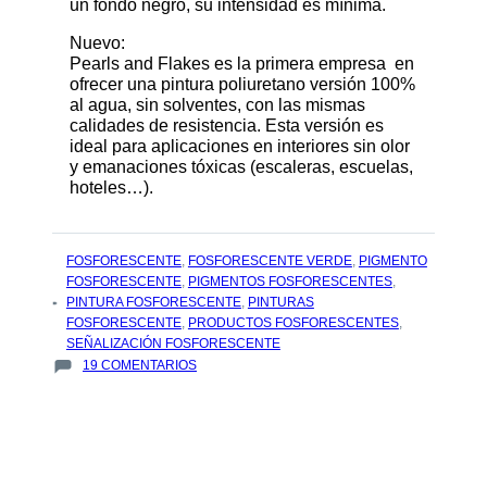
un fondo negro, su intensidad es mínima.
Nuevo:
Pearls and Flakes es la primera empresa en
ofrecer una pintura poliuretano versión 100%
al agua, sin solventes, con las mismas
calidades de resistencia. Esta versión es
ideal para aplicaciones en interiores sin olor
y emanaciones tóxicas (escaleras, escuelas,
hoteles…).
TAGS
FOSFORESCENTE
,
FOSFORESCENTE VERDE
,
PIGMENTO
:
FOSFORESCENTE
,
PIGMENTOS FOSFORESCENTES
,
PINTURA FOSFORESCENTE
,
PINTURAS
FOSFORESCENTE
,
PRODUCTOS FOSFORESCENTES
,
SEÑALIZACIÓN FOSFORESCENTE
EN
19 COMENTARIOS
TODO
SOBRE
LA
PINTURA
FOSFORESCENTE