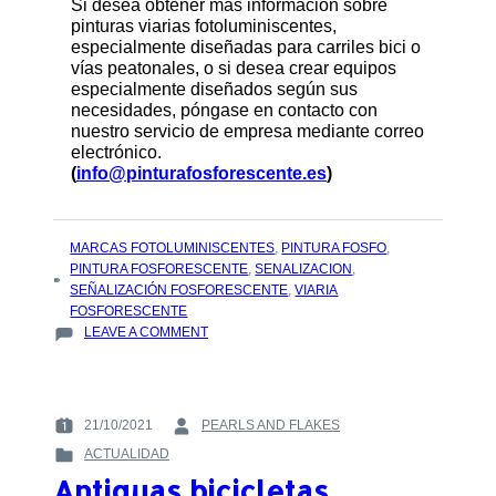
Si desea obtener más información sobre
pinturas viarias fotoluminiscentes,
especialmente diseñadas para carriles bici o
vías peatonales, o si desea crear equipos
especialmente diseñados según sus
necesidades, póngase en contacto con
nuestro servicio de empresa mediante correo
electrónico.
(
info@pinturafosforescente.es
)
TAGS
MARCAS FOTOLUMINISCENTES
,
PINTURA FOSFO
,
:
PINTURA FOSFORESCENTE
,
SENALIZACION
,
SEÑALIZACIÓN FOSFORESCENTE
,
VIARIA
FOSFORESCENTE
ON
LEAVE A COMMENT
PINTURA
FOSFORESCENTE
EN
LAS
21/10/2021
PEARLS AND FLAKES
POSTED
BY
CIUDADES
ACTUALIDAD
ON
:
PARA
POSTED
:
AHORRAR
Antiguas bicicletas
IN