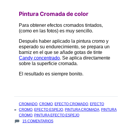
Pintura Cromada de color
Para obtener efectos cromados tintados,
(como en las fotos) es muy sencillo.
Después haber aplicado la pintura cromo y
esperado su endurecimiento, se prepara un
barniz en el que se añade gotas de tinte
Candy concentrado
. Se aplica directamente
sobre la superficie cromada.
El resultado es siempre bonito.
TAGS
CROMADO
,
CROMO
,
EFECTO CROMADO
,
EFECTO
:
CROMO
,
EFECTO ESPEJO
,
PINTURA CROMADA
,
PINTURA
CROMO
,
PINTURA EFECTO ESPEJO
EN
15 COMENTARIOS
PEARLS
AND