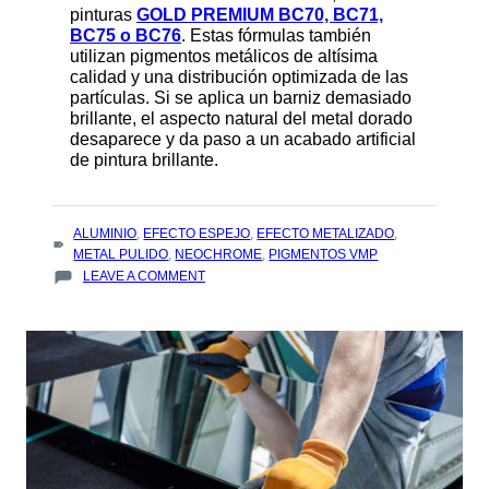
pinturas
GOLD PREMIUM BC70, BC71,
BC75 o BC76
. Estas fórmulas también
utilizan pigmentos metálicos de altísima
calidad y una distribución optimizada de las
partículas. Si se aplica un barniz demasiado
brillante, el aspecto natural del metal dorado
desaparece y da paso a un acabado artificial
de pintura brillante.
TAGS
ALUMINIO
,
EFECTO ESPEJO
,
EFECTO METALIZADO
,
:
METAL PULIDO
,
NEOCHROME
,
PIGMENTOS VMP
ON
LEAVE A COMMENT
CÓMO
CONSEGUIR
UN
EFECTO
DE
METAL
PULIDO
EN
UNA
PINTURA