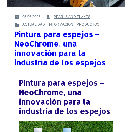
05/06/2025
PEARLS AND FLAKES
POSTED
BY
ACTUALIDAD
|
INFORMACION
|
PRODUCTOS
ON
:
POSTED
:
Pintura para espejos –
IN
:
NeoChrome, una
innovación para la
industria de los espejos
Pintura para espejos –
NeoChrome, una
innovación para la
industria de los espejos