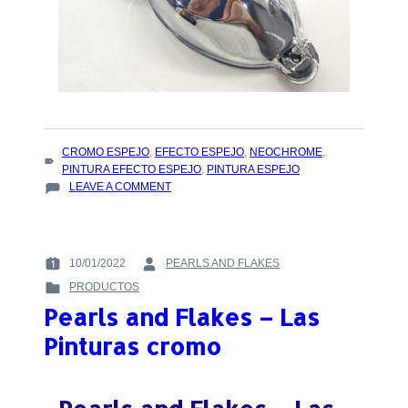
TAGS
CROMO ESPEJO
,
EFECTO ESPEJO
,
NEOCHROME
,
:
PINTURA EFECTO ESPEJO
,
PINTURA ESPEJO
ON
LEAVE A COMMENT
PINTURA
PARA
ESPEJOS
–
10/01/2022
PEARLS AND FLAKES
POSTED
BY
NEOCHROME,
PRODUCTOS
ON
:
UNA
POSTED
:
INNOVACIÓN
Pearls and Flakes – Las
IN
PARA
:
Pinturas cromo
LA
INDUSTRIA
DE
LOS