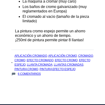
La maquina a cromar (muy caro)
Los baños de cromo galvanizado (muy
reglamentados en Europa)
El cromado al vacio (tamaño de la pieza
limitado)
La pintura cromo espejo permite un ahorro
económico y un ahorro de tiempo.
¡250ml de pintura permite pintar 8 llantas!
TAGS
APLICACIÓN CROMADO
,
APLICACIÓN CROMO
,
CROMADO
,
:
CROMO
,
EFECTO CROMADO
,
EFECTO CROMO
,
EFECTO
ESPEJO
,
LLANTA CROMADA
,
LLANTAS CROMADAS
,
PINTURA CROMO
,
PINTURA EFECTO ESPEJO
EN
6 COMENTARIOS
EL
EFECTO
CROMO