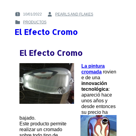
FLAKES
–
10/01/2022
PEARLS AND FLAKES
POSTED
BY
LAS
PRODUCTOS
ON
:
PINTURAS
POSTED
:
CROMO
El Efecto Cromo
IN
:
El Efecto Cromo
La pintura
cromada
rovien
e de una
innovación
tecnológica
:
apareció hace
unos años y
desde entonces
su precio ha
bajado.
Este producto permite
realizar un cromado
sobre todo tipo de