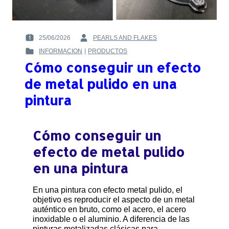
25/06/2026
PEARLS AND FLAKES
POSTED
BY
INFORMACION
|
PRODUCTOS
ON
:
POSTED
:
Cómo conseguir un efecto
IN
:
de metal pulido en una
pintura
Cómo conseguir un
efecto de metal pulido
en una pintura
En una pintura con efecto metal pulido, el
objetivo es reproducir el aspecto de un metal
auténtico en bruto, como el acero, el acero
inoxidable o el aluminio. A diferencia de las
pinturas metalizadas clásicas para