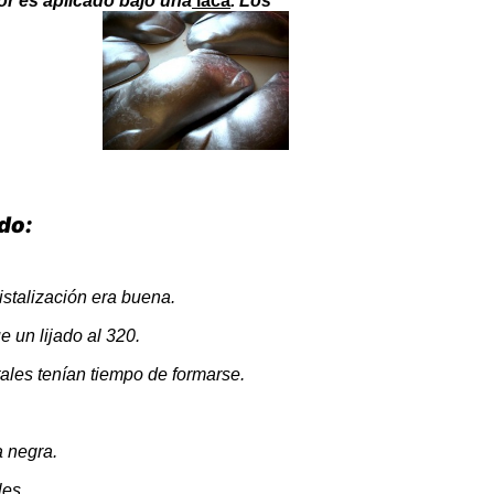
dor es aplicado bajo una
laca
. Los
do:
stalización era buena.
e un lijado al 320.
tales tenían tiempo de formarse.
a negra.
les.