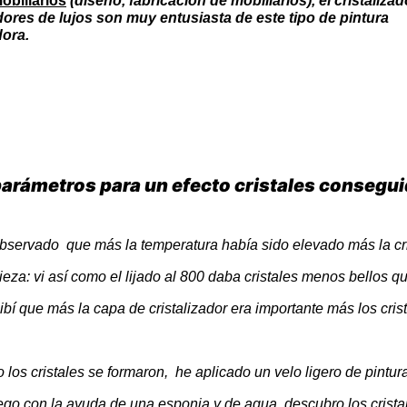
obiliarios
(diseño, fabricación de mobiliarios), el cristaliza
dores
de lujos son muy entusiasta de este tipo de pintura
ora.
parámetros para un efecto cristales consegui
observado que más la temperatura había sido elevado más la cri
pieza: vi así como el lijado al 800 daba cristales menos bellos qu
ibí que más la capa de cristalizador era importante más los cris
los cristales se formaron, he aplicado un velo ligero de pintur
go con la ayuda de una esponja y de agua, descubro los crista