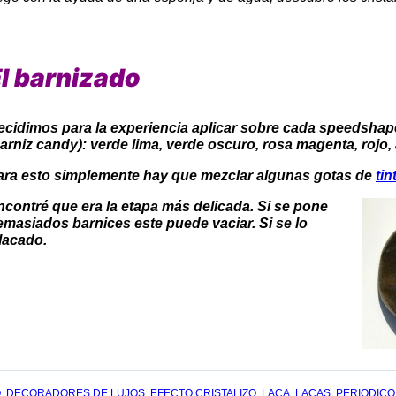
l barnizado
ecidimos para la experiencia aplicar sobre cada speedshape
barniz candy): verde lima, verde oscuro, rosa magenta, rojo
ara esto simplemente hay que mezclar algunas gotas de
ti
ncontré que era la etapa más delicada. Si se pone
emasiados barnices este puede vaciar. Si se lo
lacado.
O
,
DECORADORES DE LUJOS
,
EFECTO CRISTALIZO
,
LACA
,
LACAS
,
PERIODICO