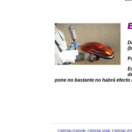
E
D
(
P
E
d
pone no
bastante no habrá efecto 
TAGS
CRISTALIZADOR
,
CRISTALIZAR
,
CRISTALIZ