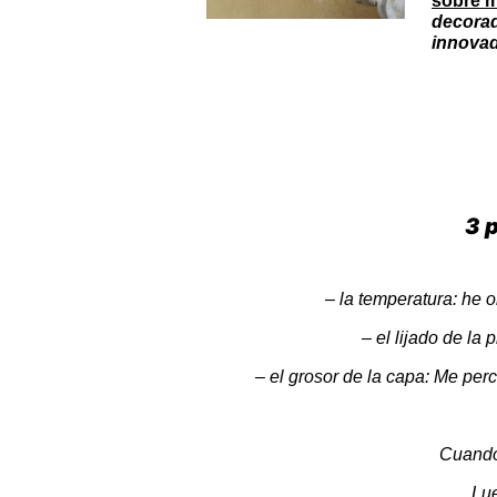
sobre m
decora
innovad
3 
– la temperatura: he 
– el lijado de la 
– el grosor de la capa: Me perc
Cuando 
Lue