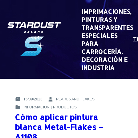
Skip
to
IMPRIMACIONES,
content
PINTURAS Y
TRANSPARENTES
ESPECIALES
T
PARA
CARROCERÍA,
DECORACIÓN E
INDUSTRIA
15/09/2023
PEARLS AND FLAKES
POSTED
BY
INFORMACION
|
PRODUCTOS
ON
:
POSTED
:
Cómo aplicar pintura
IN
:
blanca Metal-Flakes –
A1108