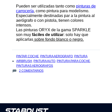
Pueden ser utilizadas tanto como
pinturas de
carrocería
, como pintura para modelismo.
Especialmente destinadas par a la pintura al
aerógrafo o con pistola, tienen colores
intensos.
Las pinturas ORYX de la gama SPARKLE
son muy
fáciles de utilizar
: solo hay que
aplicarlas
sobre fondo blanco o negro.
TAGS
PINTAR COCHE
,
PINTURA AEROGRAFO
,
PINTURA
:
AIRBRUSH
,
PINTURA AUTO
,
PINTURA PARA COCHE
,
PINTURAS AEROGRAFOS
EN
2 COMENTARIOS
ORYX
SPARKLE