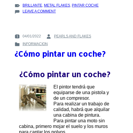
TAGS
BRILLANTE
,
METAL FLAKES
,
PINTAR COCHE
:
ON
LEAVE A COMMENT
CÓMO
APLICAR
PINTURA
BLANCA
04/01/2022
PEARLS AND FLAKES
POSTED
BY
METAL-
INFORMACION
ON
:
FLAKES
POSTED
:
–
¿Cómo pintar un coche?
IN
A1108
:
¿Cómo pintar un coche?
El pintor tendrá que
equiparse de una pistola y
de un compresor.
Para realizar un trabajo de
calidad, habrá que alquilar
una cabina de pintura.
Para pintar una moto sin
cabina, primero mojar el suelo y los muros
para captar los polvos.