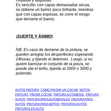
mojadas y seguidas.
Es sencillo: con capas demasiadas secas,
se obtiene un barniz poco brillante, mientras
que con capas espesas, se corre el riesgo
que derrame el barniz.
¡SUERTE Y ÁNIMO!
NB: En caso de derrame de la pintura, se
pueden arreglar los desperfectos esperando
24horas, y lijando el deterioro. Luego, si no
quiere barnizar el conjunto de la pieza, se
puede dar el brillo, lijando al 2000 o 3000 y
puliendo.
TAGS
AUTOS PINTURA
,
COMO PINTAR UN COCHE
,
MOTOS
:
PINTURA
,
PINTAR COCHE
,
PINTURA AUTOMOVIL
,
PINTURA
AUTOS
,
PINTURA PARA AUTOMOVILES
,
PINTURA PARA
AUTOS
,
PINTURA PARA MOTOS
,
PINTURAS AUTOS
,
PINTURAS EN AUTO