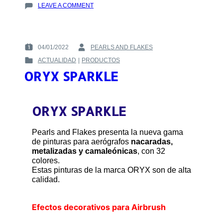
ON
LEAVE A COMMENT
¿CÓMO
PINTAR
UN
COCHE?
04/01/2022
PEARLS AND FLAKES
POSTED
BY
ACTUALIDAD
|
PRODUCTOS
ON
:
POSTED
:
ORYX SPARKLE
IN
:
ORYX SPARKLE
Pearls and Flakes presenta la nueva gama
de pinturas para aerógrafos
nacaradas,
metalizadas y camaleónicas
, con 32
colores.
Estas pinturas de la marca ORYX son de alta
calidad.
Efectos decorativos para Airbrush