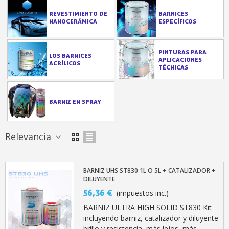
REVESTIMIENTO DE
BARNICES
NANOCERÁMICA
ESPECÍFICOS
PINTURAS PARA
LOS BARNICES
APLICACIONES
ACRÍLICOS
TÉCNICAS
BARNIZ EN SPRAY
Suscríbete al bolet
Entrega en un pla
Relevancia
Paga en 4 plazos sin comisione
Obtenga su presupuesto on
BARNIZ UHS ST830 1L O 5L + CATALIZADOR +
DILUYENTE
Comparte tus creaci
56,36 €
(impuestos inc.)
Gana puntos de fidel
BARNIZ ULTRA HIGH SOLID ST830 Kit
Devuelve los productos 
incluyendo barniz, catalizador y diluyente
5 € de descuento e
brillo y resistencia, más lejos, más