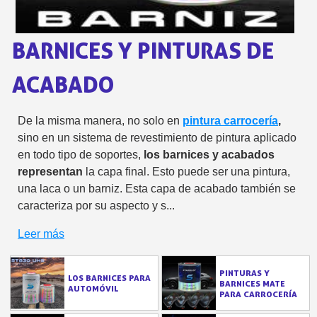
5 € de descuento e
Cupón de 10 € por 
BARNICES Y PINTURAS DE
Suscríbete al bolet
ACABADO
Entrega en un pla
Paga en 4 plazos sin comisione
De la misma manera, no solo en
pintura carrocería
,
Obtenga su presupuesto on
sino en un sistema de revestimiento de pintura aplicado
Comparte tus creaci
en todo tipo de soportes,
los barnices y acabados
representan
la capa final. Esto puede ser una pintura,
Gana puntos de fidel
una laca o un barniz. Esta capa de acabado también se
Devuelve los productos 
caracteriza por su aspecto y s...
5 € de descuento e
Leer más
Cupón de 10 € por 
Suscríbete al bolet
PINTURAS Y
LOS BARNICES PARA
BARNICES MATE
AUTOMÓVIL
PARA CARROCERÍA