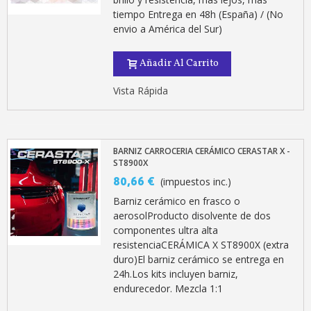
tiempo Entrega en 48h (España) / (No
Cupón de 10 € por 
envio a América del Sur)
Suscríbete al bolet
Añadir Al Carrito
Entrega en un pla
Paga en 4 plazos sin comisione
Vista Rápida
Obtenga su presupuesto on
Comparte tus creaci
Gana puntos de fidel
BARNIZ CARROCERIA CERÁMICO CERASTAR X -
ST8900X
Devuelve los productos 
80,66 €
(impuestos inc.)
5 € de descuento e
Barniz cerámico en frasco o
Cupón de 10 € por 
aerosolProducto disolvente de dos
componentes ultra alta
Suscríbete al bolet
resistenciaCERÁMICA X ST8900X (extra
duro)El barniz cerámico se entrega en
24h.Los kits incluyen barniz,
endurecedor. Mezcla 1:1