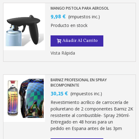
MANGO PISTOLA PARA AEROSOL
9,98 €
(impuestos inc.)
Producto en stock
Añadir Al Carrito
Vista Rápida
Suscríbete al bolet
BARNIZ PROFESIONAL EN SPRAY
Entrega en un pla
BICOMPONENTE
Paga en 4 plazos sin comisione
30,25 €
(impuestos inc.)
Obtenga su presupuesto on
Revestimiento acrílico de carrocería de
poliuretano de 2 componentes Barniz 2K
Comparte tus creaci
resistente al combustible- Spray 290ml-
Gana puntos de fidel
Entregado en 48 horas para un
pedido en Espana antes de las 3pm
Devuelve los productos 