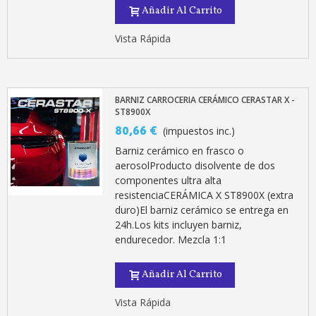
5 € de descuento e
Añadir Al Carrito
Cupón de 10 € por 
Vista Rápida
Suscríbete al bolet
Entrega en un pla
Paga en 4 plazos sin comisione
BARNIZ CARROCERIA CERÁMICO CERASTAR X -
Obtenga su presupuesto on
ST8900X
80,66 €
(impuestos inc.)
Comparte tus creaci
Barniz cerámico en frasco o
Gana puntos de fidel
aerosolProducto disolvente de dos
Devuelve los productos 
componentes ultra alta
resistenciaCERÁMICA X ST8900X (extra
5 € de descuento e
duro)El barniz cerámico se entrega en
Cupón de 10 € por 
24h.Los kits incluyen barniz,
endurecedor. Mezcla 1:1
Suscríbete al bolet
Añadir Al Carrito
Vista Rápida