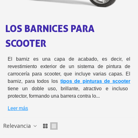
5 € de descuento e
Cupón de 10 € por 
LOS BARNICES PARA
Suscríbete al bolet
Entrega en un pla
SCOOTER
Paga en 4 plazos sin comisione
Obtenga su presupuesto on
El barniz es una capa de acabado, es decir, el
revestimiento exterior de un sistema de pintura de
Comparte tus creaci
carrocería para scooter, que incluye varias capas. El
Gana puntos de fidel
barniz, para todos los
tipos de pinturas de scooter
Devuelve los productos 
tiene un doble uso, brillante, atractivo e incluso
5 € de descuento e
protector, formando una barrera contra lo...
Cupón de 10 € por 
Leer más
Suscríbete al bolet
Relevancia