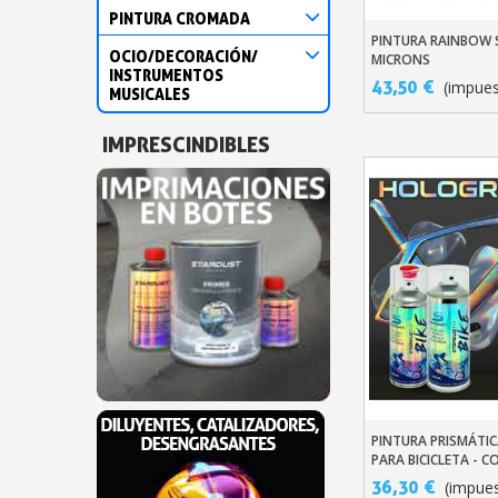
PINTURA CROMADA
PINTURA RAINBOW 
Añadir Al Carr
OCIO/DECORACIÓN/
MICRONS
INSTRUMENTOS
43,50 €
(impues
MUSICALES
IMPRESCINDIBLES
PINTURA PRISMÁTIC
Añadir Al Carr
PARA BICICLETA - 
GRAPHIC 400 ML - 
36,30 €
(impues