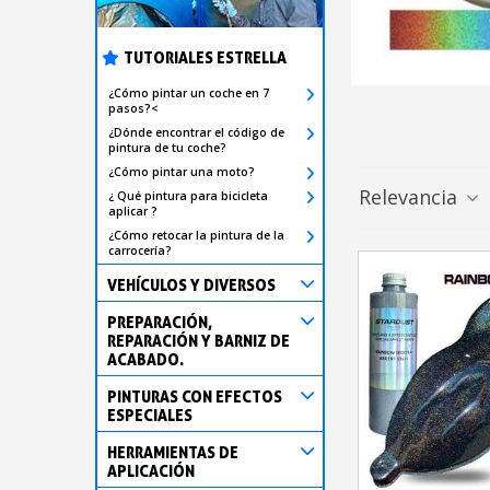
TUTORIALES ESTRELLA
¿Cómo pintar un coche en 7
pasos?<
¿Dónde encontrar el código de
pintura de tu coche?
¿Cómo pintar una moto?
Relevancia
¿ Qué pintura para bicicleta
aplicar ?
¿Cómo retocar la pintura de la
carrocería?
VEHÍCULOS Y DIVERSOS
PREPARACIÓN,
REPARACIÓN Y BARNIZ DE
ACABADO.
PINTURAS CON EFECTOS
ESPECIALES
HERRAMIENTAS DE
APLICACIÓN