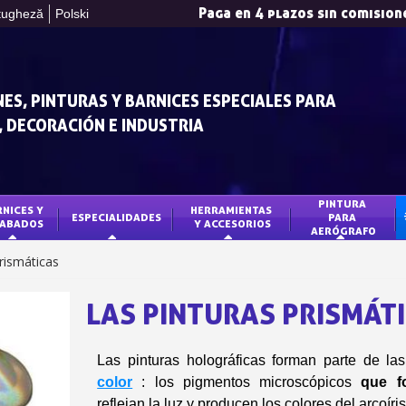
Paga en 4 plazos sin comision
tugheză
Polski
ES, PINTURAS Y BARNICES ESPECIALES PARA
 DECORACIÓN E INDUSTRIA
PINTURA 
NICES Y 
HERRAMIENTAS 
ESPECIALIDADES
PARA 
ABADOS
Y ACCESORIOS
AERÓGRAFO
Suscríbete al bol
rismáticas
Entrega en un pl
Paga en 4 plazos sin comision
LAS PINTURAS PRISMÁT
Obtenga su presupuesto o
Comparte tus crea
Las pinturas holográficas forman parte de la
Gana puntos de fide
color
: los pigmentos microscópicos
que fo
reflejan la luz y producen los colores del arcoíris
Devuelve los producto