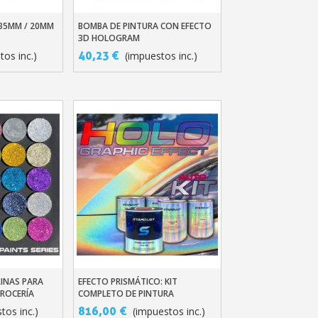
 35ΜM / 20ΜM
BOMBA DE PINTURA CON EFECTO
ito
Añadir Al Carrito
3D HOLOGRAM
40,23 €
tos inc.)
(impuestos inc.)
etín: 5€ de descuento
azo de 48-72 horas.
es en compras superiores a 30 €.
nline en menos de 1 minuto.
ciones y recibe vales
lidad con cada pedido.
RINAS PARA
EFECTO PRISMÁTICO: KIT
ito
Añadir Al Carrito
ROCERÍA
COMPLETO DE PINTURA
s en un plazo de 14 días.
HOLOGRÁFICA PARA COCHE
816,00 €
tos inc.)
(impuestos inc.)