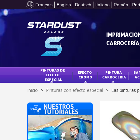
Français
English
Deutsch
Italiano
Român
Por
IMPRIMACION
CARROCERÍA,
PINTURAS DE 
EFECTO 
PINTURA 
BAR
EFECTO 
CROMO
CARROCERIA
AC
ESPECIAL
Inicio
>
Pinturas con efecto especial
>
Las pinturas p