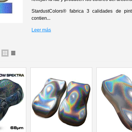
5 € de descuento
StardustColors® fabrica 3 calidades de pin
Cupón de 10 € po
contien...
Suscríbete al bol
Leer más
Entrega en un pl
Paga en 4 plazos sin comision
Obtenga su presupuesto o
Comparte tus crea
Gana puntos de fide
Devuelve los producto
5 € de descuento
Cupón de 10 € po
Suscríbete al bol