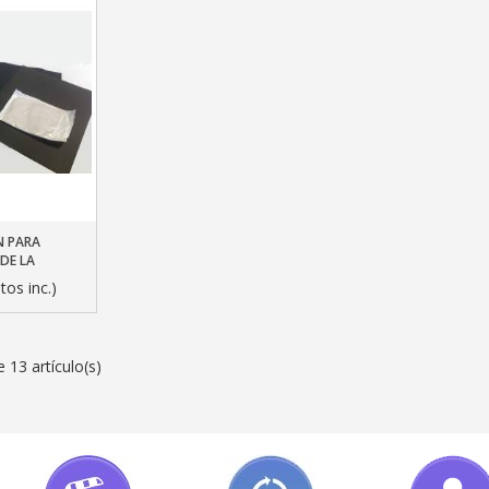
N PARA
ito
DE LA
tos inc.)
 13 artículo(s)