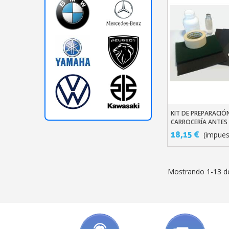
KIT DE PREPARACIÓ
Añadir Al Carr
CARROCERÍA ANTES 
PINTURA
18,15 €
(impues
Mostrando 1-13 de