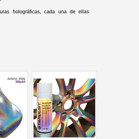
 en tu primer pedido
turas holográficas, cada una de ellas
r cada recomendación
etín: 5€ de descuento
azo de 48-72 horas.
es en compras superiores a 30 €.
nline en menos de 1 minuto.
ciones y recibe vales
lidad con cada pedido.
s en un plazo de 14 días.
 en tu primer pedido
r cada recomendación
etín: 5€ de descuento