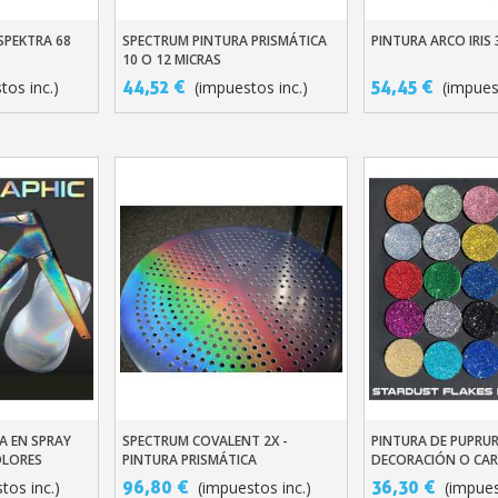
SPEKTRA 68
SPECTRUM PINTURA PRISMÁTICA
PINTURA ARCO IRIS
ito
Añadir Al Carrito
Añadir Al Carr
10 O 12 MICRAS
44,52 €
54,45 €
tos inc.)
(impuestos inc.)
(impues
Suscríbete al bol
Entrega en un pl
Paga en 4 plazos sin comision
Obtenga su presupuesto o
Comparte tus crea
Gana puntos de fide
A EN SPRAY
SPECTRUM COVALENT 2X -
PINTURA DE PUPRU
ito
Añadir Al Carrito
Añadir Al Carr
COLORES
PINTURA PRISMÁTICA
DECORACIÓN O CAR
Devuelve los producto
STARDUST BIKE
96,80 €
36,30 €
tos inc.)
(impuestos inc.)
(impues