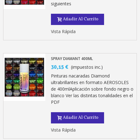
5 € de descuento e
siguientes
Cupón de 10 € por 
Añadir Al Carrito
Suscríbete al bolet
Entrega en un pla
Vista Rápida
Paga en 4 plazos sin comisione
Obtenga su presupuesto on
SPRAY DIAMANT 400ML
Comparte tus creaci
30,15 €
(impuestos inc.)
Gana puntos de fidel
Pinturas nacaradas Diamond
Devuelve los productos 
ultrabrillantes en formato AEROSOLES
5 € de descuento e
de 400mlAplicación sobre fondo negro o
blanco Ver las distintas tonalidades en el
Cupón de 10 € por 
PDF
Suscríbete al bolet
Añadir Al Carrito
Vista Rápida