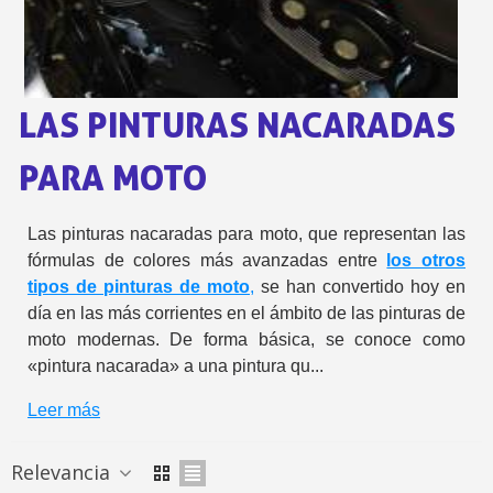
5 € de descuento e
Cupón de 10 € por 
Suscríbete al bolet
LAS PINTURAS NACARADAS
Entrega en un pla
PARA MOTO
Paga en 4 plazos sin comisione
Obtenga su presupuesto on
Las pinturas nacaradas para moto, que representan las
Comparte tus creaci
fórmulas de colores más avanzadas entre
los otros
Gana puntos de fidel
tipos de pinturas de moto
,
se han convertido hoy en
Devuelve los productos 
día en las más corrientes en el ámbito de las pinturas de
moto modernas. De forma básica, se conoce como
5 € de descuento e
«pintura nacarada» a una pintura qu...
Cupón de 10 € por 
Suscríbete al bolet
Leer más
Relevancia