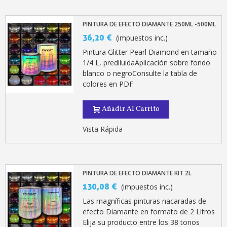
PINTURA DE EFECTO DIAMANTE 250ML -500ML
36,20 €
(impuestos inc.)
Pintura Glitter Pearl Diamond en tamaño
1/4 L, prediluidaAplicación sobre fondo
blanco o negroConsulte la tabla de
colores en PDF
Añadir Al Carrito
Suscríbete al bolet
Vista Rápida
Entrega en un pla
Paga en 4 plazos sin comisione
Obtenga su presupuesto on
PINTURA DE EFECTO DIAMANTE KIT 2L
Comparte tus creaci
130,08 €
(impuestos inc.)
Gana puntos de fidel
Las magníficas pinturas nacaradas de
efecto Diamante en formato de 2 Litros
Devuelve los productos 
Elija su producto entre los 38 tonos