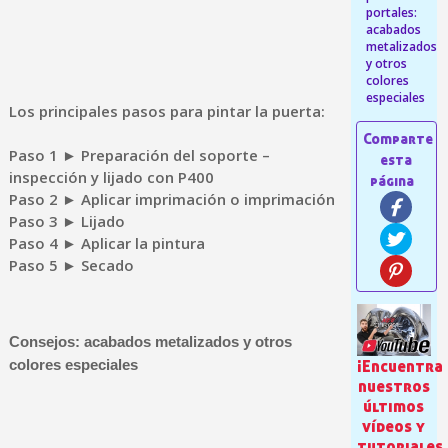
portales:
acabados
metalizados
y otros
colores
especiales
Los principales pasos para pintar la puerta:
Paso 1 ► Preparación del soporte –
inspección y lijado con P400
Paso 2 ► Aplicar imprimación o imprimación
Suscríbete al bolet
Paso 3 ► Lijado
Entrega en un pla
Paso 4 ► Aplicar la pintura
Paso 5 ► Secado
Paga en 4 plazos sin comisione
Obtenga su presupuesto on
Comparte tus creaci
Consejos: acabados metalizados y otros
Gana puntos de fidel
¡Encuentra
colores especiales
nuestros
Devuelve los productos 
últimos
vídeos y
5 € de descuento e
tutoriales