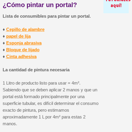
Cupón de 10 € por 
¿Cómo pintar un portal?
aquí!
Suscríbete al bolet
Lista de consumibles para pintar un portal.
Entrega en un pla
♦
Cepillo de alambre
Paga en 4 plazos sin comisione
♦
papel de lija
Obtenga su presupuesto on
♦
Esponja abrasiva
Comparte tus creaci
♦
Bloque de lijado
♦
Cinta adhesiva
Gana puntos de fidel
Devuelve los productos 
La cantidad de pintura necesaria
5 € de descuento e
1 Litro de producto listo para usar = 4m².
Cupón de 10 € por 
Sabiendo que se deben aplicar 2 manos y que un
Suscríbete al bolet
portal está formado principalmente por una
superficie tubular, es difícil determinar el consumo
exacto de pintura, pero estimamos
aproximadamente 1 L por 4m² para estas 2
manos.