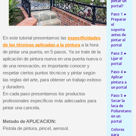
pintar un
5 € de descuento e
portal?
Cupón de 10 € por 
Paso 1 ►
Preparar
Suscríbete al bolet
el
soporte
Entrega en un pla
antes de
En este tutorial presentamos las
especificidades
Paga en 4 plazos sin comisione
pintar el
de las técnicas aplicadas a la pintura
a la hora
portal
Obtenga su presupuesto on
de pintar una puerta, en 5 pasos. Ya se trate de la
Paso 3 ►
Comparte tus creaci
Lijar el
aplicación de pintura nueva en una puerta nueva o
portal
de una renovación, es importante conocer y
Gana puntos de fidel
Paso 4 ►
respetar ciertos puntos técnicos y pintar según
Aplicar
Devuelve los productos 
las reglas del arte, para obtener un trabajo exitoso
pintura a
5 € de descuento e
y duradero.
un portal
En cada paso presentamos los productos
Paso 5 ►
Cupón de 10 € por 
Secar la
profesionales específicos más adecuados para
Suscríbete al bolet
laca de
pintar una cancela.
Poliuretano
en un
portal
Metodo de APLICACION:
Pistola de pintura, pincel, aerosol.
Colores
para