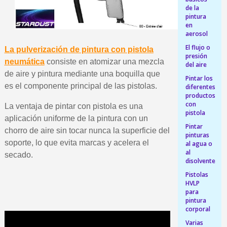
de la
5 € de descuento e
pintura
en
Cupón de 10 € por 
aerosol
Suscríbete al bolet
El flujo o
La pulverización de pintura con pistola
presión
neumática
consiste en atomizar una mezcla
Entrega en un pla
del aire
de aire y pintura mediante una boquilla que
Pintar los
Paga en 4 plazos sin comisione
es el componente principal de las pistolas.
diferentes
Obtenga su presupuesto on
productos
con
La ventaja de pintar con pistola es una
Comparte tus creaci
pistola
aplicación uniforme de la pintura con un
Gana puntos de fidel
Pintar
chorro de aire sin tocar nunca la superficie del
pinturas
Devuelve los productos 
soporte, lo que evita marcas y acelera el
al agua o
al
secado.
5 € de descuento e
disolvente
Cupón de 10 € por 
Pistolas
HVLP
Suscríbete al bolet
para
pintura
corporal
Varias