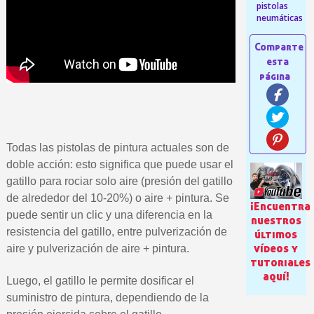
pistolas
neumáticas
Todas las pistolas de pintura actuales son de
Suscríbete al bolet
doble acción: esto significa que puede usar el
gatillo para rociar solo aire (presión del gatillo
Entrega en un pla
de alrededor del 10-20%) o aire + pintura. Se
¡Encuentra
Paga en 4 plazos sin comisione
puede sentir un clic y una diferencia en la
nuestros
Obtenga su presupuesto on
resistencia del gatillo, entre pulverización de
últimos
vídeos y
aire y pulverización de aire + pintura.
Comparte tus creaci
tutoriales
Gana puntos de fidel
aquí!
Luego, el gatillo le permite dosificar el
Devuelve los productos 
suministro de pintura, dependiendo de la