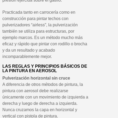
presión ejercida sobre el gatillo.
5 € de descuento e
Cupón de 10 € por 
Practicada tanto en carrocería como en
Suscríbete al bolet
construcción para pintar techos con
pulverizadores “airless”, la pulverización
Entrega en un pla
también se utiliza para estructuras, por
Paga en 4 plazos sin comisione
ejemplo marcos. Es un método mucho más
Obtenga su presupuesto on
eficaz y rápido que pintar con rodillo o brocha
Comparte tus creaci
y da un resultado y acabado
incomparablemente mejor.
Gana puntos de fidel
Devuelve los productos 
LAS REGLAS Y PRINCIPIOS BÁSICOS DE
LA PINTURA EN AEROSOL
5 € de descuento e
Pulverización horizontal sin cruce
Cupón de 10 € por 
A diferencia de otros métodos de pintura, la
Suscríbete al bolet
pintura con aerosol debe realizarse
únicamente con un movimiento de izquierda a
derecha y luego de derecha a izquierda.
Nunca cruzamos la capa en horizontal y
vertical con pistola de pintura.