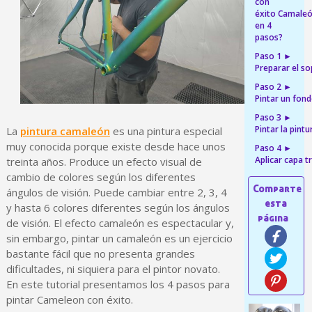
con
éxito Camale
5 € de descuento e
en 4
Cupón de 10 € por 
pasos?
Paso 1 ►
Suscríbete al bolet
Preparar el s
Entrega en un pla
Paso 2 ►
Pintar un fon
Paga en 4 plazos sin comisione
Paso 3 ►
Obtenga su presupuesto on
Pintar la pint
La
pintura camaleón
es una pintura especial
Comparte tus creaci
muy conocida porque existe desde hace unos
Paso 4 ►
Aplicar capa 
treinta años. Produce un efecto visual de
Gana puntos de fidel
cambio de colores según los diferentes
Devuelve los productos 
ángulos de visión. Puede cambiar entre 2, 3, 4
y hasta 6 colores diferentes según los ángulos
5 € de descuento e
de visión. El efecto camaleón es espectacular y,
Cupón de 10 € por 
sin embargo, pintar un camaleón es un ejercicio
Suscríbete al bolet
bastante fácil que no presenta grandes
dificultades, ni siquiera para el pintor novato.
En este tutorial presentamos los 4 pasos para
pintar Cameleon con éxito.