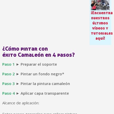
¡Encuentra
nuestros
últimos
vídeos y
tutoriales
aquí!
¿Cómo pintar con
éxito Camaleón en 4 pasos?
Suscríbete al bolet
Paso 1
► Preparar el soporte
Entrega en un pla
Paga en 4 plazos sin comisione
Paso 2
► Pintar un fondo negro*
Obtenga su presupuesto on
Paso 3
► Pintar la pintura camaleón
Comparte tus creaci
Paso 4
► Aplicar capa transparente
Gana puntos de fidel
Alcance de aplicación:
Devuelve los productos 
5 € de descuento e
Estos pasos generales para aplicar pintura