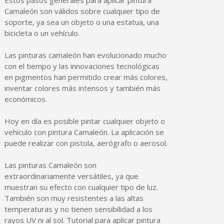
Camaleón son válidos sobre cualquier tipo de
Cupón de 10 € por 
soporte, ya sea un objeto o una estatua, una
Suscríbete al bolet
bicicleta o un vehículo.
Entrega en un pla
Las pinturas camaleón han evolucionado mucho
Paga en 4 plazos sin comisione
con el tiempo y las innovaciones tecnológicas
Obtenga su presupuesto on
en pigmentos han permitido crear más colores,
inventar colores más intensos y también más
Comparte tus creaci
económicos.
Gana puntos de fidel
Hoy en día es posible pintar cualquier objeto o
Devuelve los productos 
vehículo con pintura Camaleón. La aplicación se
5 € de descuento e
puede realizar con pistola, aerógrafo o aerosol.
Cupón de 10 € por 
Las pinturas Camaleón son
Suscríbete al bolet
extraordinariamente versátiles, ya que
muestran su efecto con cualquier tipo de luz.
También son muy resistentes a las altas
temperaturas y no tienen sensibilidad a los
rayos UV ni al sol. Tutorial para aplicar pintura