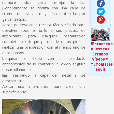
nombre indica, para reflejar la luz.
Generalmente se realiza con una capa de
cromo decorativa muy fina obtenida por
galvanización.
Antes de revelar la técnica fácil y rápida para
devolver todo el brillo a sus piezas, es
importante para cualquier restauración
completa o retoque parcial de estas piezas,
¡Encuentra
realizar una preparación con al menos uno de
nuestros
estos pasos
últimos
bloquear el óxido con un producto
vídeos y
Suscríbete al bolet
anticorrosivo de lo contrario, el óxido seguirá
tutoriales
Entrega en un pla
aquí!
desarrollándose
lijar, raspando la capa de metal si se
Paga en 4 plazos sin comisione
descascarilla.
Obtenga su presupuesto on
Aplicar una imprimación para crear una
Comparte tus creaci
superficie lisa
Gana puntos de fidel
Devuelve los productos 