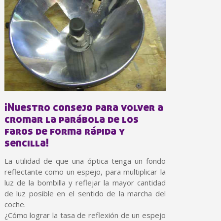
5 € de descuento e
Cupón de 10 € por 
Suscríbete al bolet
Entrega en un pla
Paga en 4 plazos sin comisione
Obtenga su presupuesto on
Comparte tus creaci
¡Nuestro consejo para volver a
Gana puntos de fidel
cromar la parábola de los
Devuelve los productos 
faros de forma rápida y
5 € de descuento e
sencilla!
Cupón de 10 € por 
La utilidad de que una óptica tenga un fondo
Suscríbete al bolet
reflectante como un espejo, para multiplicar la
luz de la bombilla y reflejar la mayor cantidad
de luz posible en el sentido de la marcha del
coche.
¿Cómo lograr la tasa de reflexión de un espejo