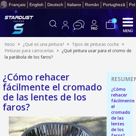
Paga en 4 plazos sin comisione
Français
English
Deutsch
Italiano
Român
Portugheză
Pol
0
MENÚ
Inicio
>
¿Qué es una pintura?
>
Tipos de pinturas coche
>
Pinturas para carrocerías
>
¿Qué pintura usar para el cromo de
la parábola de los faros?
¿Cómo rehacer
Suscríbete al bolet
fácilmente el cromado
¿Cómo
Entrega en un pla
de las lentes de los
rehacer
Paga en 4 plazos sin comisione
fácilmente
faros?
el
Obtenga su presupuesto on
cromado
Comparte tus creaci
de las
lentes
Gana puntos de fidel
de los
faros?
Devuelve los productos 