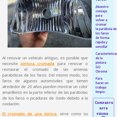
¡Nuestro
5 € de descuento e
consejo
para
Cupón de 10 € por 
volver a
Suscríbete al bolet
cromar
la parábola de
Entrega en un pla
los faros
de forma
Paga en 4 plazos sin comisione
rápida y
sencilla!
Obtenga su presupuesto on
Característica
Comparte tus creaci
Al renovar un vehículo antiguo, es posible que
de la
pintura
necesite
pintura cromada
para renovar o
Gana puntos de fidel
GO
restaurar el cromado de las antenas
Chrome
Devuelve los productos 
parabólicas de los faros. Del mismo modo, los
Para
faros de algunos automóviles que tienen
5 € de descuento e
hacer un
alrededor de 20 años pueden mostrar un color
trabajo
Cupón de 10 € por 
amarillento en la parte inferior de las parábolas
limpio:
Suscríbete al bolet
de los faros o picaduras de óxido debido a la
oxidación.
El cromado de una óptica
, sirve como su