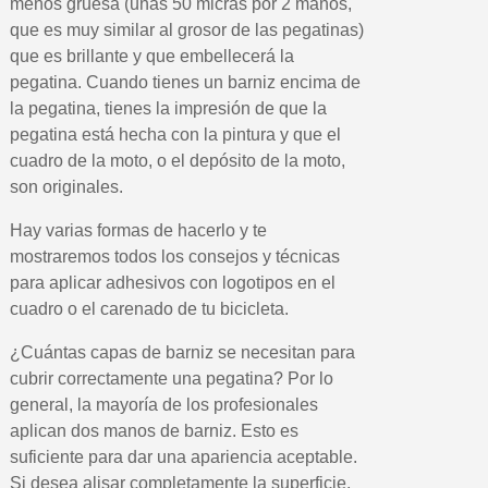
menos gruesa (unas 50 micras por 2 manos,
que es muy similar al grosor de las pegatinas)
Cupón de 10 € por 
que es brillante y que embellecerá la
Suscríbete al bolet
pegatina. Cuando tienes un barniz encima de
Entrega en un pla
la pegatina, tienes la impresión de que la
pegatina está hecha con la pintura y que el
Paga en 4 plazos sin comisione
cuadro de la moto, o el depósito de la moto,
Obtenga su presupuesto on
son originales.
Comparte tus creaci
Hay varias formas de hacerlo y te
Gana puntos de fidel
mostraremos todos los consejos y técnicas
Devuelve los productos 
para aplicar adhesivos con logotipos en el
5 € de descuento e
cuadro o el carenado de tu bicicleta.
Cupón de 10 € por 
¿Cuántas capas de barniz se necesitan para
Suscríbete al bolet
cubrir correctamente una pegatina? Por lo
general, la mayoría de los profesionales
aplican dos manos de barniz. Esto es
suficiente para dar una apariencia aceptable.
Si desea alisar completamente la superficie,