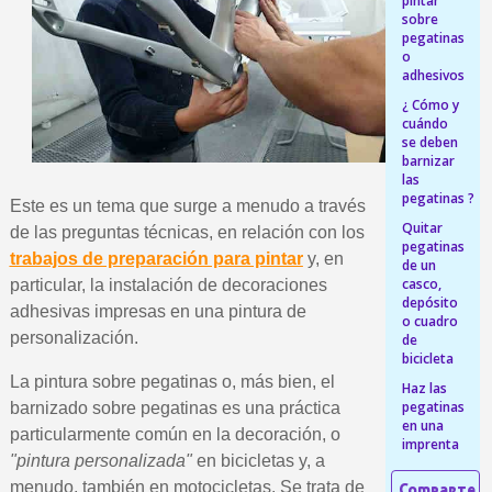
pintar
sobre
5 € de descuento e
pegatinas
o
Cupón de 10 € por 
adhesivos
Suscríbete al bolet
¿ Cómo y
cuándo
Entrega en un pla
se deben
barnizar
Paga en 4 plazos sin comisione
las
pegatinas ?
Obtenga su presupuesto on
Este es un tema que surge a menudo a través
Quitar
de las preguntas técnicas, en relación con los
Comparte tus creaci
pegatinas
trabajos de preparación para pintar
y, en
de un
Gana puntos de fidel
casco,
particular, la instalación de decoraciones
depósito
Devuelve los productos 
adhesivas impresas en una pintura de
o cuadro
5 € de descuento e
personalización.
de
bicicleta
Cupón de 10 € por 
La pintura sobre pegatinas o, más bien, el
Haz las
Suscríbete al bolet
pegatinas
barnizado sobre pegatinas es una práctica
en una
particularmente común en la decoración, o
imprenta
"pintura personalizada"
en bicicletas y, a
menudo, también en motocicletas. Se trata de