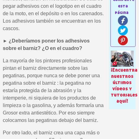
pegar adhesivos con el logotipo en el cuadro
de la moto, en el depósito o en los carenados.
Los adhesivos también se encuentran en los
cascos.
►
¿Deberíamos poner los adhesivos
sobre el barniz? ¿O en el cuadro?
La mayoría de los pintores profesionales
pintan el barniz directamente sobre las
¡Encuentra
Suscríbete al bolet
nuestros
pegatinas, porque nunca se debe poner una
Entrega en un pla
últimos
pegatina sobre el barniz : la pegatina no
vídeos y
estaría protegida de la abrasión y la
Paga en 4 plazos sin comisione
tutoriales
intemperie, ni siquiera de los productos de
aquí!
Obtenga su presupuesto on
limpieza o la gasolina, y además formaría una
Comparte tus creaci
Grosor extra antiestético. Por eso siempre
Gana puntos de fidel
colocamos las pegatinas debajo del barniz.
Devuelve los productos 
Por otro lado, el barniz crea una capa más o
5 € de descuento e