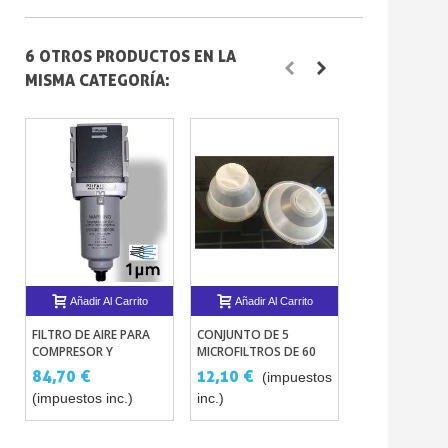
6 OTROS PRODUCTOS EN LA
MISMA CATEGORÍA:
Añadir Al Carrito
Añadir Al Carrito
Añadir Al 
FILTRO DE AIRE PARA
CONJUNTO DE 5
FRASCO CON P
COMPRESOR Y
MICROFILTROS DE 60
PARA RETOQUE
PISTOLAS
ΜM
UNIDADES)
84,70 €
12,10 €
8,47 €
(impuestos
(imp
(impuestos inc.)
inc.)
inc.)