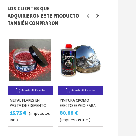
LOS CLIENTES QUE
ADQUIRIERON ESTE PRODUCTO
TAMBIÉN COMPRARON:
Añadir Al Carrito
Añadir Al Carrito
Añadir Al 
METAL FLAKES EN
PINTURA CROMO
IMPRIMACIÓN E
PASTA DE PIGMENTO
EFECTO ESPEJO PARA
PARA CARBONO
CONCENTRADA
PISTOLA
IMPRIMACIÓN 
15,73 €
80,66 €
36,30 €
(impuestos
inc.)
(impuestos inc.)
(impuestos in