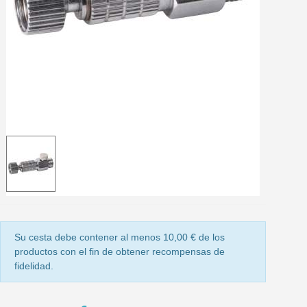
5 € de descuento e
Cupón de 10 € por 
Suscríbete al bolet
Entrega en un pla
Paga en 4 plazos sin comisione
Obtenga su presupuesto on
Comparte tus creaci
Gana puntos de fidel
Devuelve los productos 
5 € de descuento e
Cupón de 10 € por 
Su cesta debe contener al menos 10,00 € de los
productos con el fin de obtener recompensas de
Suscríbete al bolet
fidelidad.