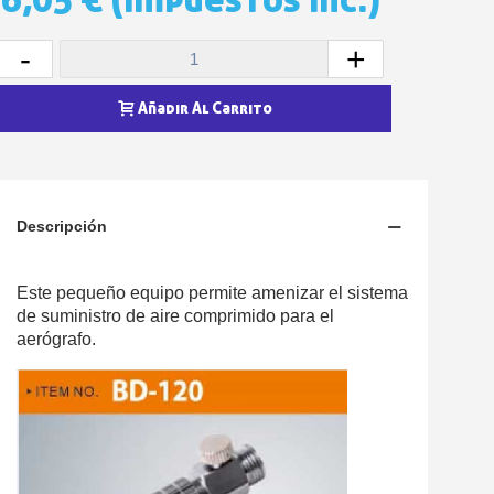
5 € de descuento e
Cupón de 10 € por 
-
+
Suscríbete al bolet
Entrega en un pla
Añadir Al Carrito
Paga en 4 plazos sin comisione
Obtenga su presupuesto on
Comparte tus creaci
Descripción
Gana puntos de fidel
Devuelve los productos 
Este pequeño equipo permite amenizar el sistema
5 € de descuento e
de suministro de aire comprimido para el
aerógrafo.
Cupón de 10 € por 
Suscríbete al bolet