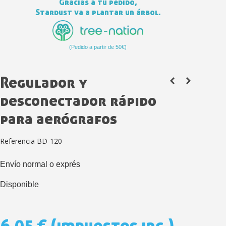
Gracias a tu pedido,
Stardust va a plantar un árbol.
(Pedido a partir de 50€)
Regulador y
desconectador rápido
para aerógrafos
Suscríbete al bolet
Entrega en un pla
Referencia
BD-120
Paga en 4 plazos sin comisione
Envío normal o exprés
Obtenga su presupuesto on
Comparte tus creaci
Disponible
Gana puntos de fidel
Devuelve los productos 
6,05 €
(impuestos inc.)