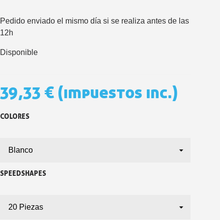
5 € de descuento e
Cupón de 10 € por 
Pedido enviado el mismo día si se realiza antes de las
Suscríbete al bolet
12h
Entrega en un pla
Disponible
Paga en 4 plazos sin comisione
Obtenga su presupuesto on
39,33 €
(impuestos inc.)
Comparte tus creaci
Gana puntos de fidel
COLORES
Devuelve los productos 
5 € de descuento e
Cupón de 10 € por 
Suscríbete al bolet
SPEEDSHAPES