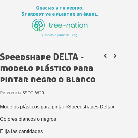
Gracias a tu pedido,
Stardust va a plantar un árbol.
(Pedido a partir de 50€)
Speedshape DELTA -
modelo plástico para
Suscríbete al bolet
pintar negro o blanco
Entrega en un pla
Paga en 4 plazos sin comisione
Referencia
SSDT-W20
Obtenga su presupuesto on
Modelos plásticos para pintar «Speedshapes Delta».
Comparte tus creaci
Colores blancos o negros
Gana puntos de fidel
Devuelve los productos 
Elija las cantidades