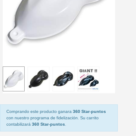
5 € de descuento e
Cupón de 10 € por 
Suscríbete al bolet
Entrega en un pla
Paga en 4 plazos sin comisione
Obtenga su presupuesto on
Comparte tus creaci
Gana puntos de fidel
Devuelve los productos 
5 € de descuento e
Cupón de 10 € por 
Comprando este producto ganara
360 Star-puntos
Suscríbete al bolet
con nuestro programa de fidelización. Su carrito
contabilizará
360 Star-puntos
.