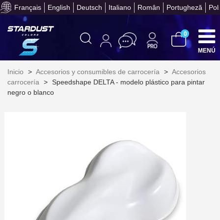
Français
English
Deutsch
Italiano
Român
Portugheză
Pol
Obtenga su presupuesto on
0
MENÚ
Inicio
>
Accesorios y consumibles de carrocería
>
Accesorios
carrocería
>
Speedshape DELTA - modelo plástico para pintar
negro o blanco
Suscríbete al bolet
Entrega en un pla
Paga en 4 plazos sin comisione
Obtenga su presupuesto on
Comparte tus creaci
Gana puntos de fidel
Devuelve los productos 