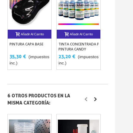
Añadir Al Carrito
Añadir Al Carrito
Añadir Al 
PINTURA CAPA BASE
TINTA CONCENTRADA PARA
LÍQUIDO ANTI 
PINTURA CANDY
35,30 €
23,20 €
15,13 €
(impuestos
(impuestos
(im
inc.)
inc.)
inc.)
6 OTROS PRODUCTOS EN LA
MISMA CATEGORÍA: