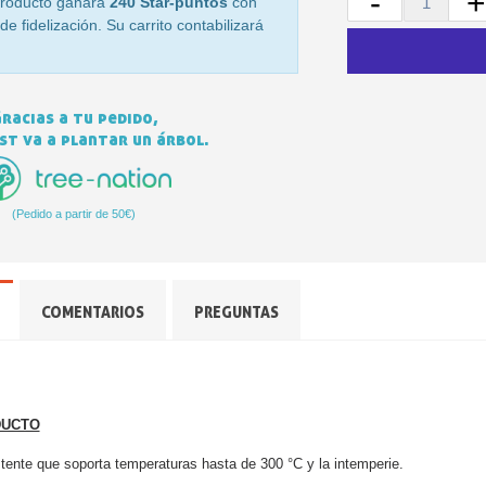
-
+
roducto ganara
240 Star-puntos
con
e fidelización. Su carrito contabilizará
racias a tu pedido,
t va a plantar un árbol.
(Pedido a partir de 50€)
Suscríbete al bol
Entrega en un pl
COMENTARIOS
PREGUNTAS
Paga en 4 plazos sin comision
Obtenga su presupuesto o
Comparte tus crea
Gana puntos de fide
DUCTO
Devuelve los producto
istente que soporta temperaturas hasta de 300 °C y la intemperie.