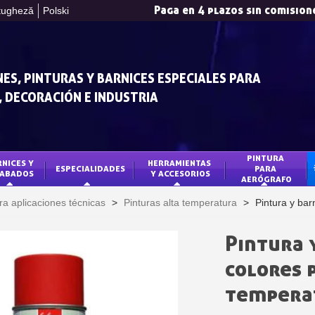
Paga en 4 plazos sin comision
tugheză
Polski
ES, PINTURAS Y BARNICES ESPECIALES PARA
 DECORACIÓN E INDUSTRIA
PINTURA 
NICES Y 
HERRAMIENTAS 
ESPECIALIDADES
PARA 
ABADOS
Y ACCESORIOS
AERÓGRAFO
Suscríbete al bol
ra aplicaciones técnicas
>
Pinturas alta temperatura
>
Pintura y bar
Entrega en un pl
Paga en 4 plazos sin comision
Pintura y
Obtenga su presupuesto o
colores p
Comparte tus crea
tempera
Gana puntos de fide
Devuelve los producto