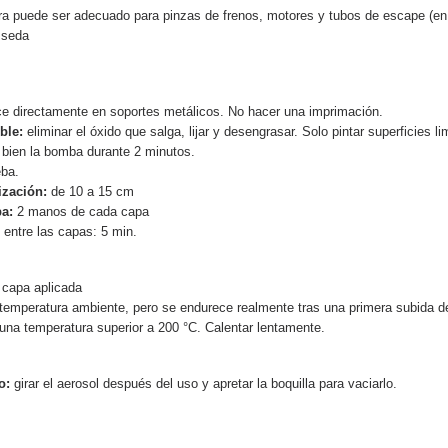
5 € de descuento
tura puede ser adecuado para pinzas de frenos, motores y tubos de escape (
Cupón de 10 € po
o seda
Suscríbete al bol
Entrega en un pl
ce directamente en soportes metálicos. No hacer una imprimación.
Paga en 4 plazos sin comision
ble:
eliminar el óxido que salga, lijar y desengrasar. Solo pintar superficies li
 bien la bomba durante 2 minutos.
Obtenga su presupuesto o
eba.
Comparte tus crea
ización:
de 10 a 15 cm
a:
2 manos de cada capa
Gana puntos de fide
 entre las capas: 5 min.
Devuelve los producto
5 € de descuento
 capa aplicada
 temperatura ambiente, pero se endurece realmente tras una primera subida d
Cupón de 10 € po
 una temperatura superior a 200 °C. Calentar lentamente.
Suscríbete al bol
o:
girar el aerosol después del uso y apretar la boquilla para vaciarlo.