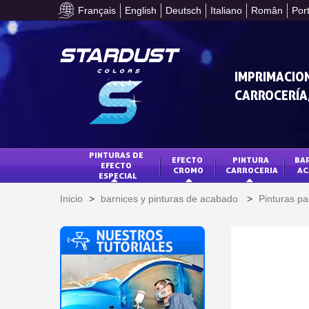
Français
English
Deutsch
Italiano
Român
Por
IMPRIMACION
CARROCERÍA,
PINTURAS DE 
EFECTO 
PINTURA 
BAR
EFECTO 
CROMO
CARROCERIA
AC
ESPECIAL
Inicio
>
barnices y pinturas de acabado
>
Pinturas pa