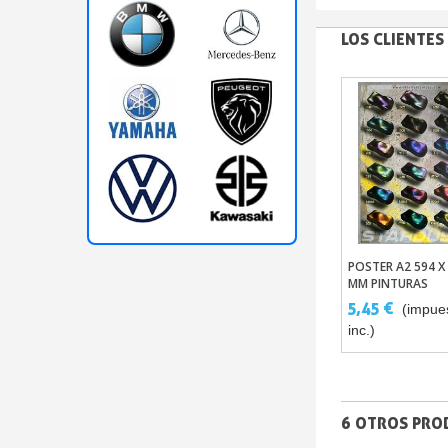
LOS CLIENTE
POSTER A2 594 X
MM PINTURAS
CAMALEONES
5,45 €
(impue
inc.)
6 OTROS PRO