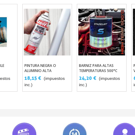
LE
PINTURA NEGRA O
BARNIZ PARA ALTAS
arrito
Añadir Al Carrito
Añadir Al Carrito
ALUMINIO ALTA
TEMPERATURAS 500°C
TEMPERATURA 700°C EN
18,15 €
24,20 €
estos
(impuestos
(impuestos
AEROSOL
inc.)
inc.)
i