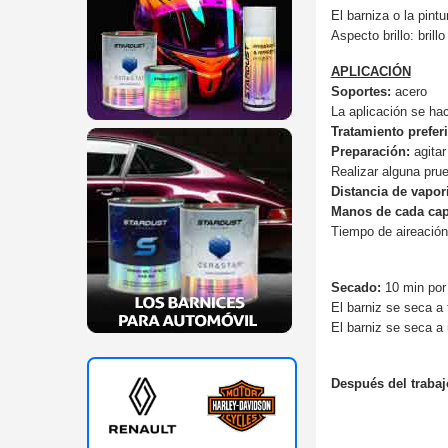
El barniza o la pin
Aspecto brillo: brill
APLICACIÓN
Soportes:
acero
La aplicación se ha
Tratamiento preferi
Preparación:
agitar
Realizar alguna pru
Distancia de vapor
Manos de cada cap
Tiempo de aireación
Secado:
10 min por
El barniz se seca a
El barniz se seca a
Después del trabaj