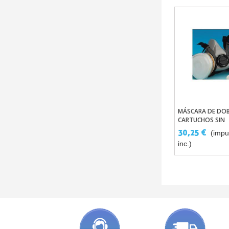
MÁSCARA DE DOB
Añadir Al C
CARTUCHOS SIN
MANTENIMIENTO
30,25 €
(impu
inc.)