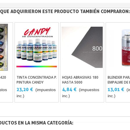
S QUE ADQUIRIERON ESTE PRODUCTO TAMBIÉN COMPRARON:
 420
TINTA CONCENTRADA PARA
HOJAS ABRASIVAS 180
BLENDER PAR
Añadir Al Carrito
Añadir Al Carrito
Añadir A
PINTURA CANDY
HASTA 5000
EMPALME DE 
URKI-BLEND
23,20 €
4,84 €
13,01 €
stos
(impuestos
(impuestos
(
inc.)
inc.)
inc.)
DUCTOS EN LA MISMA CATEGORÍA: