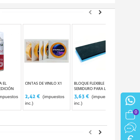
A EL
CINTAS DE VINILO X1
BLOQUE FLEXIBLE
POSTER 
l Carrito
Añadir Al Carrito
Añadir Al Carrito
EDICIÓN
SEMIDURO PARA LIJADO
EFECTOS 
DE PRECISIÓN
MARMOL
2,42 €
3,63 €
3,03 €
impuestos
(impuestos
(impuestos
inc.)
inc.)
inc.)
0
€