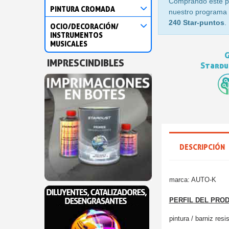
Comprando este p
PINTURA CROMADA
nuestro programa d
240 Star-puntos
.
OCIO/DECORACIÓN/
INSTRUMENTOS
MUSICALES
G
IMPRESCINDIBLES
Stardus
DESCRIPCIÓN
marca: AUTO-K
PERFIL DEL PRO
pintura / barniz res