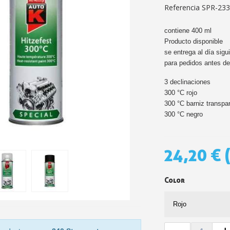
Referencia
SPR-23
5 € de descuento
Cupón de 10 € po
contiene 400 ml
Producto disponible
Suscríbete al bol
se entrega al día sigu
Entrega en un pl
para pedidos antes de
Paga en 4 plazos sin comision
3 declinaciones
300 °C rojo
Obtenga su presupuesto o
300 °C barniz transpa
Comparte tus crea
300 °C negro
Gana puntos de fide
Devuelve los producto
24,20 €
5 € de descuento
Cupón de 10 € po
Color
Suscríbete al bol