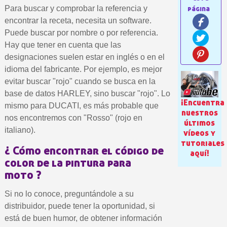
Para buscar y comprobar la referencia y
encontrar la receta, necesita un software.
Puede buscar por nombre o por referencia.
Hay que tener en cuenta que las
designaciones suelen estar en inglés o en el
idioma del fabricante. Por ejemplo, es mejor
evitar buscar "rojo" cuando se busca en la
base de datos HARLEY, sino buscar "rojo". Lo
¡Encuentra
mismo para DUCATI, es más probable que
nuestros
nos encontremos con "Rosso" (rojo en
Suscríbete al bolet
últimos
italiano).
vídeos y
Entrega en un pla
tutoriales
¿ Cómo encontrar el código de
Paga en 4 plazos sin comisione
aquí!
color de la pintura para
Obtenga su presupuesto on
moto ?
Comparte tus creaci
Si no lo conoce, preguntándole a su
Gana puntos de fidel
distribuidor, puede tener la oportunidad, si
Devuelve los productos 
está de buen humor, de obtener información