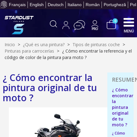
Paga en 4 plazos sin comisione
Français
English
Deutsch
Italiano
Român
Portugheză
Pol
0
MENÚ
Inicio
>
¿Qué es una pintura?
>
Tipos de pinturas coche
>
Pinturas para carrocerías
>
¿ Cómo encontrar la referencia y el
código de color de la pintura para moto ?
¿ Cómo encontrar la
Suscríbete al bolet
pintura original de tu
¿ Cómo
Entrega en un pla
moto ?
encontrar
Paga en 4 plazos sin comisione
la
pintura
Obtenga su presupuesto on
original
Comparte tus creaci
de tu
moto ?
Gana puntos de fidel
¿ Cómo
Devuelve los productos 