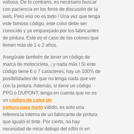
5 € de descuento e
valiosa. De lo contrario, es necesario buscar
con paciencia en los foros de discusión de la
Cupón de 10 € por 
web. Pero eso no es todo ! Una vez que tenga
Suscríbete al bolet
este famoso código, este color debe ser
Entrega en un pla
conocido y ya emparejado por los fabricantes
de pintura. Este es el caso de los colores que
Paga en 4 plazos sin comisione
tienen más de 1 o 2 años.
Obtenga su presupuesto on
Comparte tus creaci
Asegúrate también de tener un código de
marca de motocicleta, ¡ y nada más ! Si este
Gana puntos de fidel
código tiene 6 o 7 caracteres, hay un 100% de
Devuelve los productos 
posibilidades de que no tenga nada que ver
5 € de descuento e
con la pintura. Además, si tiene un código
PPG o DUPONT, tenga en cuenta que no es
Cupón de 10 € por 
un
código de color de
Suscríbete al bolet
pintura para moto
válido, es solo una
referencia interna de un fabricante de pintura
que igualó el tinte. Por cierto, no hay
necesidad de mirar debajo del sillín ni en