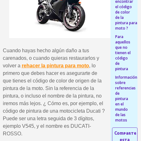
encontrar
el código
5 € de descuento e
de color
de la
Cupón de 10 € por 
pintura para
moto ?
Suscríbete al bolet
Para
Entrega en un pla
aquellos
que no
Paga en 4 plazos sin comisione
Cuando hayas hecho algún daño a tus
tienen el
código
carenados, o cuando quieras restaurarlos y
Obtenga su presupuesto on
de
volver a
rehacer la pintura para moto
, lo
Comparte tus creaci
pintura
primero que debes hacer es asegurarte de
Información
Gana puntos de fidel
que tienes el código de color de origen de la
sobre
Devuelve los productos 
referencias
pintura de la moto. Sin la referencia de la
de
pintura, o incluso el nombre de la pintura, no
5 € de descuento e
pintura
iremos más lejos. ¿ Cómo es, por ejemplo, el
en el
Cupón de 10 € por 
mundo
código de pintura de una motocicleta Ducati ?
de las
Suscríbete al bolet
Puede ser una letra seguida de 3 dígitos,
motos
ejemplo V545, y el nombre es DUCATI-
ROSSO.