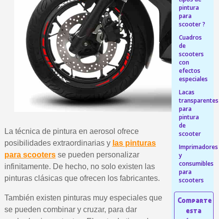
pintura
5 € de descuento e
para
scooter ?
Cupón de 10 € por 
Cuadros
Suscríbete al bolet
de
scooters
Entrega en un pla
con
efectos
Paga en 4 plazos sin comisione
especiales
Obtenga su presupuesto on
Lacas
transparentes
Comparte tus creaci
para
pintura
Gana puntos de fidel
de
La técnica de pintura en aerosol ofrece
scooter
Devuelve los productos 
posibilidades extraordinarias y
las pinturas
Imprimadores
5 € de descuento e
para scooters
se pueden personalizar
y
consumibles
infinitamente. De hecho, no solo existen las
Cupón de 10 € por 
para
pinturas clásicas que ofrecen los fabricantes.
scooters
Suscríbete al bolet
También existen pinturas muy especiales que
se pueden combinar y cruzar, para dar