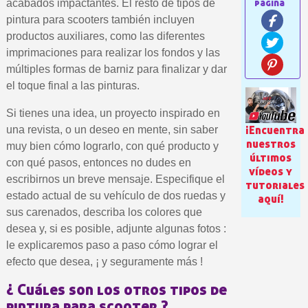
acabados impactantes. El resto de tipos de
pintura para scooters también incluyen
productos auxiliares, como las diferentes
imprimaciones para realizar los fondos y las
múltiples formas de barniz para finalizar y dar
el toque final a las pinturas.
Si tienes una idea, un proyecto inspirado en
¡Encuentra
una revista, o un deseo en mente, sin saber
nuestros
muy bien cómo lograrlo, con qué producto y
últimos
Suscríbete al bolet
con qué pasos, entonces no dudes en
vídeos y
escribirnos un breve mensaje. Especifique el
Entrega en un pla
tutoriales
estado actual de su vehículo de dos ruedas y
aquí!
Paga en 4 plazos sin comisione
sus carenados, describa los colores que
Obtenga su presupuesto on
desea y, si es posible, adjunte algunas fotos :
le explicaremos paso a paso cómo lograr el
Comparte tus creaci
efecto que desea, ¡ y seguramente más !
Gana puntos de fidel
¿ Cuáles son los otros tipos de
Devuelve los productos 
pintura para scooter ?