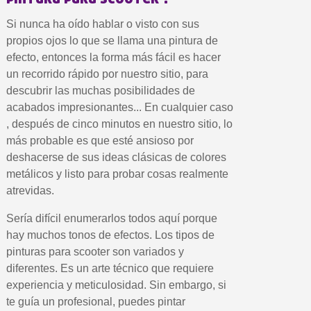
5 € de descuento e
Cupón de 10 € por 
Si nunca ha oído hablar o visto con sus
propios ojos lo que se llama una pintura de
Suscríbete al bolet
efecto, entonces la forma más fácil es hacer
Entrega en un pla
un recorrido rápido por nuestro sitio, para
Paga en 4 plazos sin comisione
descubrir las muchas posibilidades de
acabados impresionantes... En cualquier caso
Obtenga su presupuesto on
, después de cinco minutos en nuestro sitio, lo
Comparte tus creaci
más probable es que esté ansioso por
Gana puntos de fidel
deshacerse de sus ideas clásicas de colores
metálicos y listo para probar cosas realmente
Devuelve los productos 
atrevidas.
5 € de descuento e
Cupón de 10 € por 
Sería difícil enumerarlos todos aquí porque
hay muchos tonos de efectos. Los tipos de
Suscríbete al bolet
pinturas para scooter son variados y
diferentes. Es un arte técnico que requiere
experiencia y meticulosidad. Sin embargo, si
te guía un profesional, puedes pintar