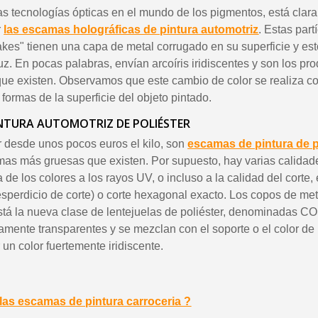
as tecnologías ópticas en el mundo de los pigmentos, está clar
r
las escamas holográficas de pintura automotriz
. Estas part
lakes" tienen una capa de metal corrugado en su superficie y est
luz. En pocas palabras, envían arcoíris iridiscentes y son los p
ue existen. Observamos que este cambio de color se realiza co
 formas de la superficie del objeto pintado.
INTURA AUTOMOTRIZ DE POLIÉSTER
 desde unos pocos euros el kilo, son
escamas de pintura de p
mas más gruesas que existen. Por supuesto, hay varias calidade
a de los colores a los rayos UV, o incluso a la calidad del corte, 
esperdicio de corte) o corte hexagonal exacto. Los copos de me
stá la nueva clase de lentejuelas de poliéster, denominadas 
mente transparentes y se mezclan con el soporte o el color de 
 un color fuertemente iridiscente.
las escamas de pintura carroceria ?