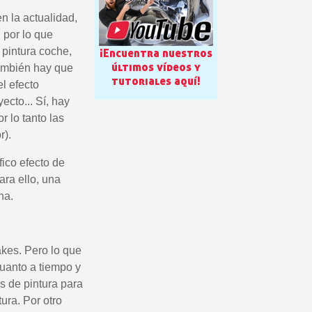
n la actualidad,
 por lo que
 pintura coche,
¡Encuentra nuestros
últimos vídeos y
También hay que
tutoriales aquí!
el efecto
ecto... Sí, hay
r lo tanto las
r).
etín: 5€ de descuento
ico efecto de
ara ello, una
azo de 48-72 horas.
na.
es en compras superiores a 30 €.
nline en menos de 1 minuto.
ciones y recibe vales
akes. Pero lo que
uanto a tiempo y
lidad con cada pedido.
s de pintura para
s en un plazo de 14 días.
ura. Por otro