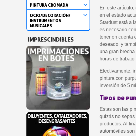
PINTURA CROMADA
En este artículo
en el estado act
OCIO/DECORACIÓN/
INSTRUMENTOS
Stardust está a 
MUSICALES
es necesario con
tener en cuenta e
IMPRESCINDIBLES
deseado, y tambié
una gran brecha e
horas de trabajo 
Efectivamente, i
pintura con purp
inversión de 5 m
Tipos de pu
Estas son las pi
quizás no sepas 
productos. Al fi
automóviles son 