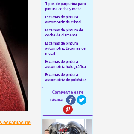
Tipos de purpurina para
 en tu primer pedido
pintura coche y moto
Escamas de pintura
r cada recomendación
automotriz de cristal
etín: 5€ de descuento
Escamas de pintura de
coche de diamante
azo de 48-72 horas.
Escamas de pintura
es en compras superiores a 30 €.
automotriz Escamas de
metal
nline en menos de 1 minuto.
Escamas de pintura
ciones y recibe vales
automotriz holográfica
lidad con cada pedido.
Escamas de pintura
automotriz de poliéster
s en un plazo de 14 días.
 en tu primer pedido
r cada recomendación
etín: 5€ de descuento
as escamas de