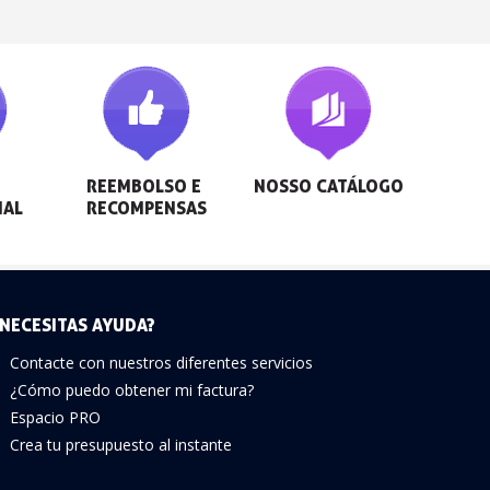
REEMBOLSO E 
NOSSO CATÁLOGO
NAL
RECOMPENSAS
NECESITAS AYUDA?
Contacte con nuestros diferentes servicios
¿Cómo puedo obtener mi factura?
Espacio PRO
Crea tu presupuesto al instante