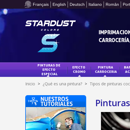
Français
English
Deutsch
Italiano
Român
Por
IMPRIMACION
CARROCERÍA,
PINTURAS DE 
EFECTO 
PINTURA 
BAR
EFECTO 
CROMO
CARROCERIA
AC
ESPECIAL
Inicio
>
¿Qué es una pintura?
>
Tipos de pinturas co
Pinturas