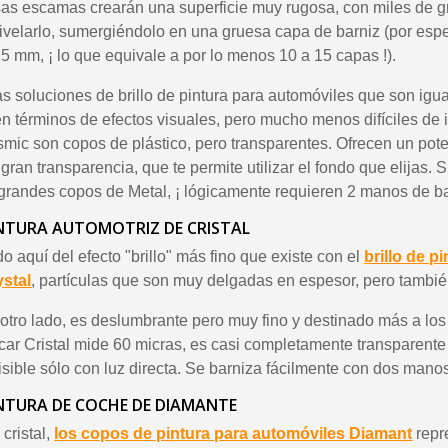
5 € de descuento
sas escamas crearán una superficie muy rugosa, con miles de gr
ivelarlo, sumergiéndolo en una gruesa capa de barniz (por es
Cupón de 10 € po
,5 mm, ¡ lo que equivale a por lo menos 10 a 15 capas !).
Suscríbete al bol
Entrega en un pl
s soluciones de brillo de pintura para automóviles que son igua
n términos de efectos visuales, pero mucho menos difíciles de
Paga en 4 plazos sin comision
mic son copos de plástico, pero transparentes. Ofrecen un pote
Obtenga su presupuesto o
 gran transparencia, que te permite utilizar el fondo que elijas. 
Comparte tus crea
grandes copos de Metal, ¡ lógicamente requieren 2 manos de ba
Gana puntos de fide
INTURA AUTOMOTRIZ DE CRISTAL
Devuelve los producto
 aquí del efecto "brillo" más fino que existe con el
brillo de p
5 € de descuento
stal
, partículas que son muy delgadas en espesor, pero tambié
Cupón de 10 € po
r otro lado, es deslumbrante pero muy fino y destinado más a lo
Suscríbete al bol
ácar Cristal mide 60 micras, es casi completamente transparente 
isible sólo con luz directa. Se barniza fácilmente con dos mano
NTURA DE COCHE DE DIAMANTE
cristal,
los copos de pintura para automóviles Diamant
repr