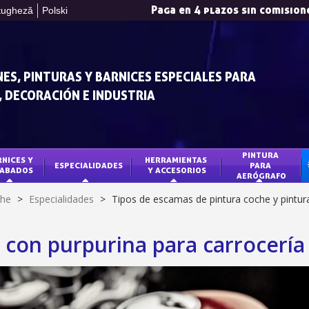
Paga en 4 plazos sin comision
tugheză
Polski
ES, PINTURAS Y BARNICES ESPECIALES PARA
 DECORACIÓN E INDUSTRIA
PINTURA 
NICES Y 
HERRAMIENTAS 
ESPECIALIDADES
PARA 
ABADOS
Y ACCESORIOS
AERÓGRAFO
Suscríbete al bol
che
>
Especialidades
>
Tipos de escamas de pintura coche y pintu
Entrega en un pl
Paga en 4 plazos sin comision
 con purpurina para carrocería
Obtenga su presupuesto o
Comparte tus crea
Gana puntos de fide
Devuelve los producto