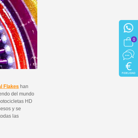
0
€
FIDELIDAD
l Flakes
han
niendo del mundo
motocicletas HD
uesos y se
todas las