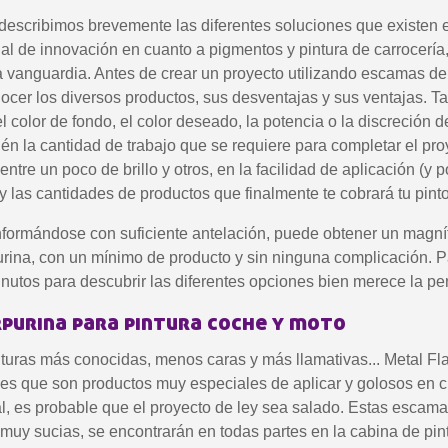
, describimos brevemente las diferentes soluciones que existen e
ual de innovación en cuanto a pigmentos y pintura de carrocería,
la vanguardia. Antes de crear un proyecto utilizando escamas de
ocer los diversos productos, sus desventajas y sus ventajas. 
l color de fondo, el color deseado, la potencia o la discreción d
n la cantidad de trabajo que se requiere para completar el proy
ntre un poco de brillo y otros, en la facilidad de aplicación (y po
y las cantidades de productos que finalmente te cobrará tu pinto
Suscríbete al bol
nformándose con suficiente antelación, puede obtener un magníf
urina, con un mínimo de producto y sin ninguna complicación. P
Entrega en un pl
inutos para descubrir las diferentes opciones bien merece la pe
Paga en 4 plazos sin comision
rpurina para pintura coche y moto
Obtenga su presupuesto o
Comparte tus crea
nturas más conocidas, menos caras y más llamativas... Metal Fl
es que son productos muy especiales de aplicar y golosos en c
Gana puntos de fide
nal, es probable que el proyecto de ley sea salado. Estas escama
Devuelve los producto
muy sucias, se encontrarán en todas partes en la cabina de pint