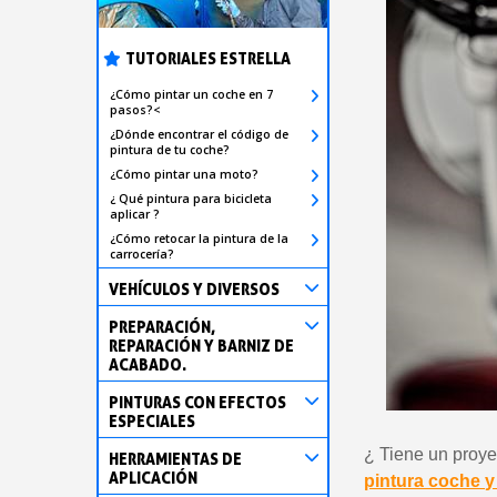
TUTORIALES ESTRELLA
¿Cómo pintar un coche en 7
pasos?<
¿Dónde encontrar el código de
pintura de tu coche?
¿Cómo pintar una moto?
¿ Qué pintura para bicicleta
aplicar ?
¿Cómo retocar la pintura de la
carrocería?
VEHÍCULOS Y DIVERSOS
PREPARACIÓN,
REPARACIÓN Y BARNIZ DE
ACABADO.
PINTURAS CON EFECTOS
ESPECIALES
¿ Tiene un proye
HERRAMIENTAS DE
APLICACIÓN
pintura coche y