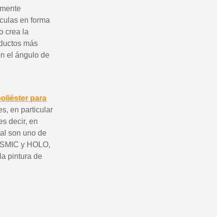
amente
ículas en forma
o crea la
roductos más
n el ángulo de
oliéster para
s, en particular
es decir, en
tal son uno de
COSMIC y HOLO,
la pintura de