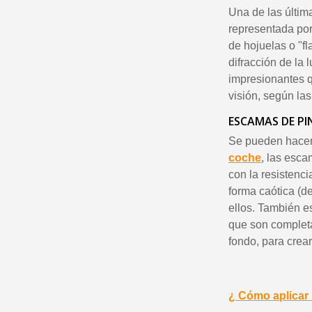
Una de las últim
representada po
de hojuelas o "f
difracción de la 
impresionantes q
visión, según las
ESCAMAS DE P
Se pueden hacer
coche
, las esca
con la resistenci
forma caótica (d
ellos. También e
que son completa
fondo, para crear
¿ Cómo aplicar 