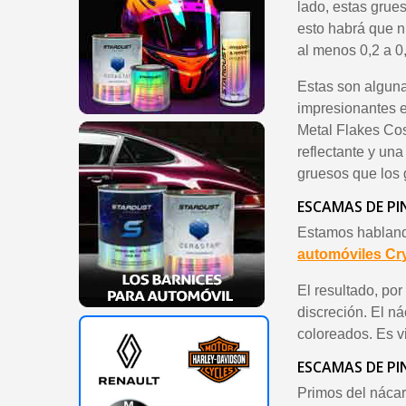
lado, estas grue
esto habrá que n
al menos 0,2 a 0
Estas son alguna
impresionantes e
Metal Flakes Cos
reflectante y una
gruesos que los 
ESCAMAS DE P
Estamos hablando
automóviles Cry
El resultado, po
discreción. El n
coloreados. Es v
ESCAMAS DE PI
Primos del nácar 