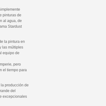
 en tu primer pedido
r cada recomendación
o simplemente
etín: 5€ de descuento
e pinturas de
n al agua, de
azo de 48-72 horas.
 gama Stardust
es en compras superiores a 30 €.
nline en menos de 1 minuto.
de la pintura en
ciones y recibe vales
 las múltiples
lidad con cada pedido.
al equipo de
s en un plazo de 14 días.
emperie, pero
 en tu primer pedido
en el tiempo para
r cada recomendación
etín: 5€ de descuento
 la producción de
grande del
te excepcionales