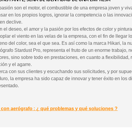
 pasión son el motor, el combustible de una empresa joven y viva
nsar en los propios logros, ignorar la competencia o las innovac
en declive.
 el deseo, el amor y la pasión por los efectos de color y pintu
plar el viento en las velas de la empresa, con el fin de llegar l
reno del color, sea el que sea. Es así como la marca Hikari, la n
ógrafo Stardust Pro, representa el fruto de un enorme trabajo, n
es, sino sobre todo en prestaciones, en cuanto a flexibilidad, 
ación y el agarre.
rca con sus clientes y escuchando sus solicitudes, y por supu
uro, la empresa ha sido capaz de innovar y tener éxito en los d
esentado.
ca con aerógrafo : ¿ qué problemas y qué soluciones ?