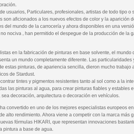
5 € de descuento
oración.
Cupón de 10 € po
e usuarios, Particulares, profesionales, artistas de todo tipo 
Suscríbete al bol
s son aficionados a los nuevos efectos de color y la aparición d
es del mundo de la carrocería y ahora disponibles en una versió
Entrega en un pl
 y no nociva , han permitido el despegue de la producción de la
Paga en 4 plazos sin comision
Obtenga su presupuesto o
istas en la fabricación de pinturas en base solvente, el mundo 
Comparte tus crea
enta un mundo completamente diferente. Las particularidades y
Gana puntos de fide
de estas pinturas, de apariencia sencilla, dieron mucho trabajo 
icos de Stardust.
Devuelve los producto
ontrar tintes y pigmentos resistentes tanto al sol como a la int
5 € de descuento
as las pinturas al agua, para crear pinturas fiables y estables 
Cupón de 10 € po
a sea decoración, arquitectura o decoración en vehículos.
Suscríbete al bol
 ha convertido en uno de los mejores especialistas europeos en
 de alto rendimiento. Ahora viene a competir con la marca más 
nuevas fórmulas HIKARI, que representan innovaciones bastan
a pintura a base de agua.