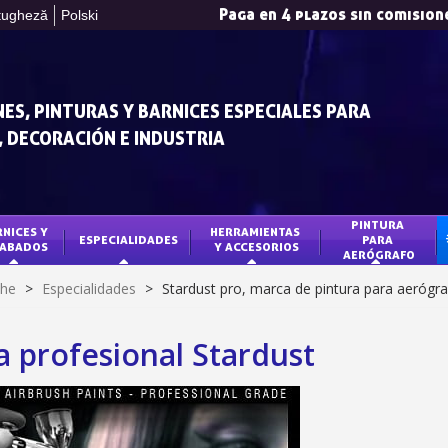
Paga en 4 plazos sin comision
tugheză
Polski
ES, PINTURAS Y BARNICES ESPECIALES PARA
 DECORACIÓN E INDUSTRIA
PINTURA 
NICES Y 
HERRAMIENTAS 
ESPECIALIDADES
PARA 
ABADOS
Y ACCESORIOS
AERÓGRAFO
Suscríbete al bol
che
>
Especialidades
>
Stardust pro, marca de pintura para aerógr
Entrega en un pl
Paga en 4 plazos sin comision
a profesional Stardust
Obtenga su presupuesto o
Comparte tus crea
Gana puntos de fide
Devuelve los producto