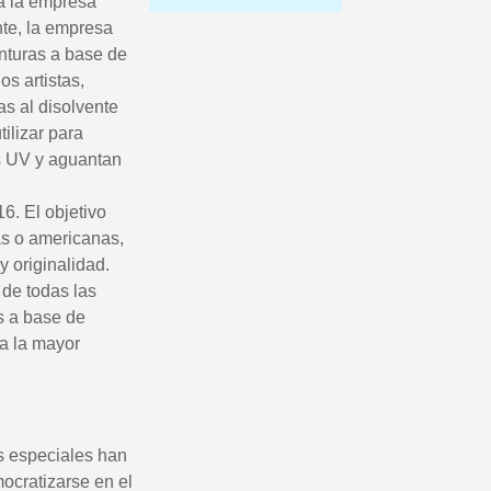
ra la empresa
nte, la empresa
inturas a base de
os artistas,
as al disolvente
ilizar para
os UV y aguantan
6. El objetivo
as o americanas,
etín: 5€ de descuento
 originalidad.
azo de 48-72 horas.
 de todas las
s a base de
es en compras superiores a 30 €.
 a la mayor
nline en menos de 1 minuto.
ciones y recibe vales
lidad con cada pedido.
s especiales han
s en un plazo de 14 días.
ocratizarse en el