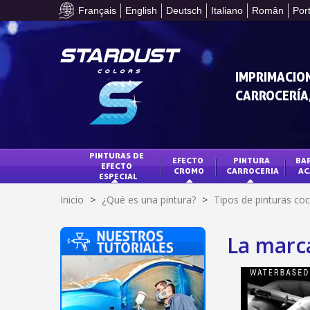
Français
English
Deutsch
Italiano
Român
Por
IMPRIMACION
CARROCERÍA,
PINTURAS DE 
EFECTO 
PINTURA 
BAR
EFECTO 
CROMO
CARROCERIA
AC
ESPECIAL
Inicio
>
¿Qué es una pintura?
>
Tipos de pinturas co
La marc