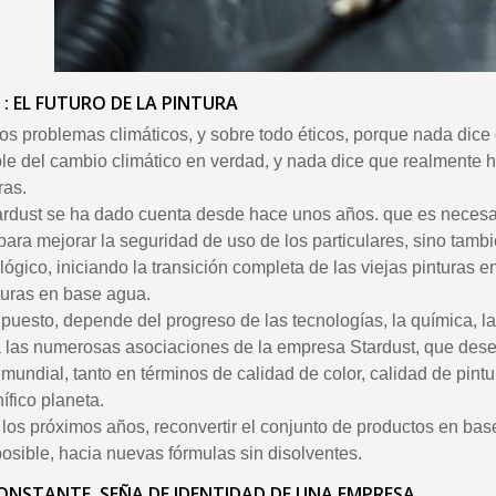
: EL FUTURO DE LA PINTURA
os problemas climáticos, y sobre todo éticos, porque nada dice
le del cambio climático en verdad, y nada dice que realmente
ras.
rdust se ha dado cuenta desde hace unos años. que es necesar
 para mejorar la seguridad de uso de los particulares, sino tamb
lógico, iniciando la transición completa de las viejas pinturas 
turas en base agua.
puesto, depende del progreso de las tecnologías, la química, la
a las numerosas asociaciones de la empresa Stardust, que dese
mundial, tanto en términos de calidad de color, calidad de pintur
ífico planeta.
n los próximos años, reconvertir el conjunto de productos en bas
posible, hacia nuevas fórmulas sin disolventes.
NSTANTE, SEÑA DE IDENTIDAD DE UNA EMPRESA