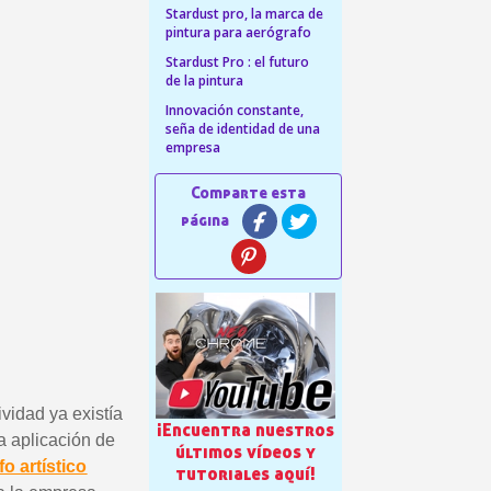
Stardust pro, la marca de
 en tu primer pedido
pintura para aerógrafo
Stardust Pro : el futuro
r cada recomendación
de la pintura
etín: 5€ de descuento
Innovación constante,
seña de identidad de una
azo de 48-72 horas.
empresa
es en compras superiores a 30 €.
nline en menos de 1 minuto.
ciones y recibe vales
lidad con cada pedido.
s en un plazo de 14 días.
 en tu primer pedido
r cada recomendación
etín: 5€ de descuento
vidad ya existía
¡Encuentra nuestros
la aplicación de
últimos vídeos y
o artístico
tutoriales aquí!