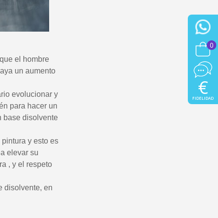
0
 que el hombre
 haya un aumento
€
io evolucionar y
FIDELIDAD
ién para hacer un
en base disolvente
 pintura y esto es
a elevar su
a , y el respeto
e disolvente, en