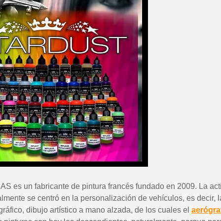
5 € de descuento
Cupón de 10 € po
Suscríbete al bol
Entrega en un pl
Paga en 4 plazos sin comision
Obtenga su presupuesto o
Comparte tus crea
Gana puntos de fide
Devuelve los producto
5 € de descuento
Cupón de 10 € po
Suscríbete al bol
AS es un fabricante de pintura francés fundado en 2009. La acti
lmente se centró en la personalización de vehículos, es decir, 
gráfico, dibujo artístico a mano alzada, de los cuales el
aerógraf