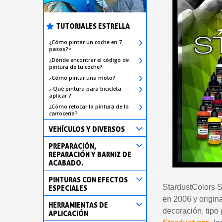
TUTORIALES ESTRELLA
¿Cómo pintar un coche en 7
pasos?<
¿Dónde encontrar el código de
pintura de tu coche?
¿Cómo pintar una moto?
¿ Qué pintura para bicicleta
aplicar ?
¿Cómo retocar la pintura de la
carrocería?
VEHÍCULOS Y DIVERSOS
PREPARACIÓN,
REPARACIÓN Y BARNIZ DE
ACABADO.
PINTURAS CON EFECTOS
StardustColors S
ESPECIALES
en 2006 y origina
HERRAMIENTAS DE
decoración, tipo 
APLICACIÓN