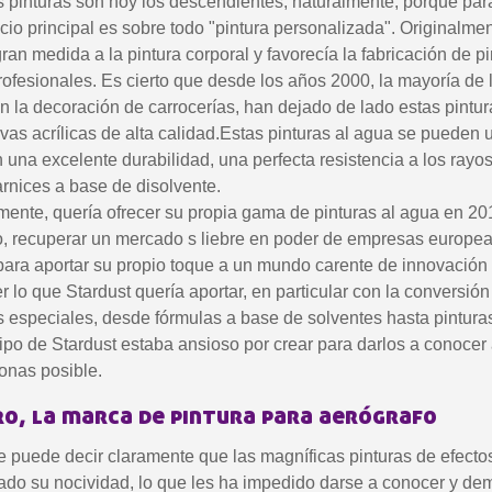
as pinturas son hoy los descendientes, naturalmente, porque pa
ocio principal es sobre todo "pintura personalizada". Originalme
ran medida a la pintura corporal y favorecía la fabricación de p
ofesionales. Es cierto que desde los años 2000, la mayoría de l
n la decoración de carrocerías, han dejado de lado estas pintur
as acrílicas de alta calidad.Estas pinturas al agua se pueden ut
en una excelente durabilidad, una perfecta resistencia a los ray
rnices a base de disolvente.
lmente, quería ofrecer su propia gama de pinturas al agua en 201
o, recuperar un mercado s liebre en poder de empresas europe
Suscríbete al bol
para aportar su propio toque a un mundo carente de innovación y
Entrega en un pl
 lo que Stardust quería aportar, en particular con la conversión
os especiales, desde fórmulas a base de solventes hasta pintura
Paga en 4 plazos sin comision
ipo de Stardust estaba ansioso por crear para darlos a conocer
Obtenga su presupuesto o
onas posible.
Comparte tus crea
o, la marca de pintura para aerógrafo
Gana puntos de fide
e puede decir claramente que las magníficas pinturas de efecto
Devuelve los producto
sado su nocividad, lo que les ha impedido darse a conocer y dem