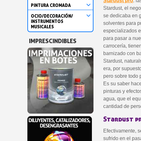
Stardust pro
. l
PINTURA CROMADA
Stardust, el neg
se dedicaba en g
OCIO/DECORACIÓN/
INSTRUMENTOS
solventes para pr
MUSICALES
especializados e
para pasar a nuev
IMPRESCINDIBLES
carrocería, tien
barnizado con ba
Stardust, natura
era, por supuest
pero sobre todo 
Es su saber hacer
pinturas y efect
agua, que el equ
cantidad de pers
Stardust pr
Efectivamente, s
sufrido en el pa