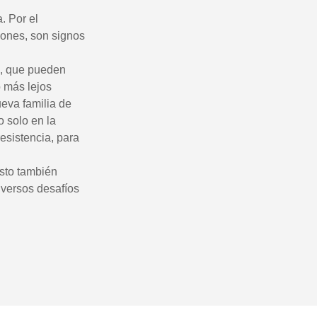
. Por el
iones, son signos
ra, que pueden
o más lejos
ueva familia de
o solo en la
resistencia, para
esto también
iversos desafíos