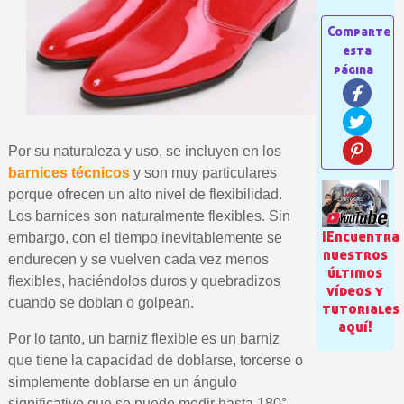
5 € de descuento e
Cupón de 10 € por 
Suscríbete al bolet
Entrega en un pla
Paga en 4 plazos sin comisione
Por su naturaleza y uso, se incluyen en los
Obtenga su presupuesto on
barnices técnicos
y son muy particulares
porque ofrecen un alto nivel de flexibilidad.
Comparte tus creaci
Los barnices son naturalmente flexibles. Sin
Gana puntos de fidel
¡Encuentra
embargo, con el tiempo inevitablemente se
Devuelve los productos 
nuestros
endurecen y se vuelven cada vez menos
últimos
5 € de descuento e
flexibles, haciéndolos duros y quebradizos
vídeos y
cuando se doblan o golpean.
tutoriales
Cupón de 10 € por 
aquí!
Suscríbete al bolet
Por lo tanto, un barniz flexible es un barniz
que tiene la capacidad de doblarse, torcerse o
simplemente doblarse en un ángulo
significativo que se puede medir hasta 180°