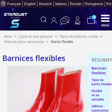
Paga en 4 plazos sin comisione
Français
English
Deutsch
Italiano
Român
Portugheză
Pol
0
MENÚ
Inicio
>
¿Qué es una pintura?
>
Tipos de pinturas coche
>
Pinturas para carrocerías
>
Barniz flexible
Barnices flexibles
Suscríbete al bolet
Barnices
flexibles
Entrega en un pla
Tipos de
Paga en 4 plazos sin comisione
barniz flexible
Obtenga su presupuesto on
Flexible
no es
Comparte tus creaci
estirable
Gana puntos de fidel
Aditivos
suavizantes
Devuelve los productos 