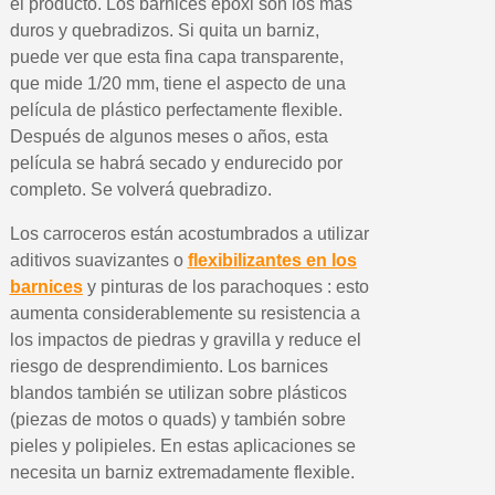
5 € de descuento e
el producto. Los barnices epoxi son los más
duros y quebradizos. Si quita un barniz,
Cupón de 10 € por 
puede ver que esta fina capa transparente,
Suscríbete al bolet
que mide 1/20 mm, tiene el aspecto de una
Entrega en un pla
película de plástico perfectamente flexible.
Después de algunos meses o años, esta
Paga en 4 plazos sin comisione
película se habrá secado y endurecido por
Obtenga su presupuesto on
completo. Se volverá quebradizo.
Comparte tus creaci
Los carroceros están acostumbrados a utilizar
Gana puntos de fidel
aditivos suavizantes o
flexibilizantes en los
Devuelve los productos 
barnices
y pinturas de los parachoques : esto
5 € de descuento e
aumenta considerablemente su resistencia a
los impactos de piedras y gravilla y reduce el
Cupón de 10 € por 
riesgo de desprendimiento. Los barnices
Suscríbete al bolet
blandos también se utilizan sobre plásticos
(piezas de motos o quads) y también sobre
pieles y polipieles. En estas aplicaciones se
necesita un barniz extremadamente flexible.