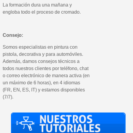
5 € de descuento e
La formación dura una mañana y
Cupón de 10 € por 
engloba todo el proceso de cromado.
Suscríbete al bolet
Entrega en un pla
Consejo:
Paga en 4 plazos sin comisione
Obtenga su presupuesto on
Somos especialistas en pintura con
pistola, decorativa y para automóviles.
Comparte tus creaci
Además, damos consejos técnicos a
Gana puntos de fidel
todos nuestros clientes por teléfono, chat
Devuelve los productos 
o correo electrónico de manera activa (en
un máximo de 6 horas), en 4 idiomas
5 € de descuento e
(FR, EN, ES, IT) y estamos disponibles
Cupón de 10 € por 
(7/7).
Suscríbete al bolet