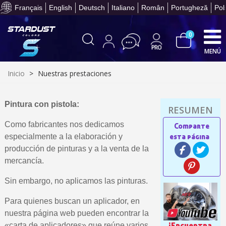
Paga en 4 plazos sin comisione
Français
English
Deutsch
Italiano
Român
Portugheză
Pol
0
MENÚ
Inicio
>
Nuestras prestaciones
Pintura con pistola:
Como fabricantes nos dedicamos
Suscríbete al bolet
especialmente a la elaboración y
Entrega en un pla
producción de pinturas y a la venta de la
mercancía.
Paga en 4 plazos sin comisione
Obtenga su presupuesto on
Sin embargo, no aplicamos las pinturas.
Comparte tus creaci
Para quienes buscan un aplicador, en
Gana puntos de fidel
nuestra página web pueden encontrar la
¡Encuentra
«carta de aplicadores» que reúne varios
Devuelve los productos 