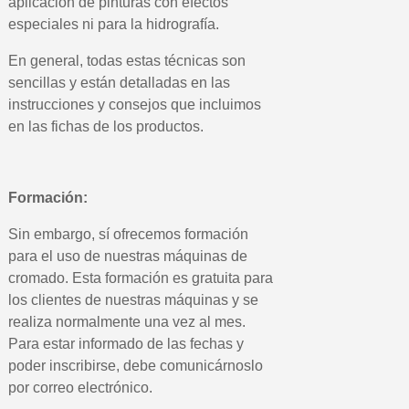
aplicación de pinturas con efectos
especiales ni para la hidrografía.
En general, todas estas técnicas son
sencillas y están detalladas en las
instrucciones y consejos que incluimos
en las fichas de los productos.
Formación:
Suscríbete al bolet
Sin embargo, sí ofrecemos formación
Entrega en un pla
para el uso de nuestras máquinas de
Paga en 4 plazos sin comisione
cromado. Esta formación es gratuita para
Obtenga su presupuesto on
los clientes de nuestras máquinas y se
realiza normalmente una vez al mes.
Comparte tus creaci
Para estar informado de las fechas y
Gana puntos de fidel
poder inscribirse, debe comunicárnoslo
Devuelve los productos 
por correo electrónico.