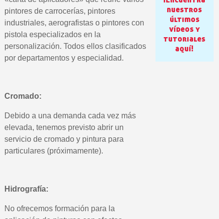
nuestros
pintores de carrocerías, pintores
5 € de descuento e
últimos
industriales, aerografistas o pintores con
vídeos y
Cupón de 10 € por 
pistola especializados en la
tutoriales
Suscríbete al bolet
personalización. Todos ellos clasificados
aquí!
por departamentos y especialidad.
Entrega en un pla
Paga en 4 plazos sin comisione
Obtenga su presupuesto on
Cromado:
Comparte tus creaci
Debido a una demanda cada vez más
Gana puntos de fidel
elevada, tenemos previsto abrir un
Devuelve los productos 
servicio de cromado y pintura para
particulares (próximamente).
5 € de descuento e
Cupón de 10 € por 
Suscríbete al bolet
Hidrografía:
No ofrecemos formación para la