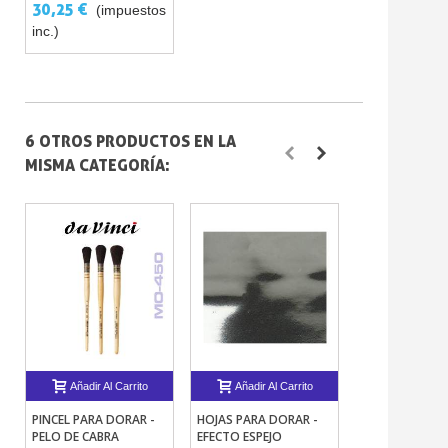
COBRE, PLATINA
30,25 €
(impuestos
inc.)
6 OTROS PRODUCTOS EN LA
MISMA CATEGORÍA:
Añadir Al Carrito
Añadir Al Carrito
Añadir Al 
PINCEL PARA DORAR -
HOJAS PARA DORAR -
MARCADOR DE
PELO DE CABRA
EFECTO ESPEJO
PARA DORADO 