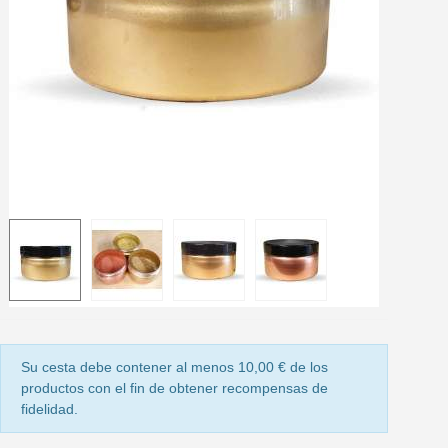
5 € de descuento e
Cupón de 10 € por 
Suscríbete al bolet
Entrega en un pla
Paga en 4 plazos sin comisione
Obtenga su presupuesto on
Comparte tus creaci
Gana puntos de fidel
Devuelve los productos 
5 € de descuento e
Cupón de 10 € por 
Su cesta debe contener al menos 10,00 € de los
Suscríbete al bolet
productos con el fin de obtener recompensas de
fidelidad.