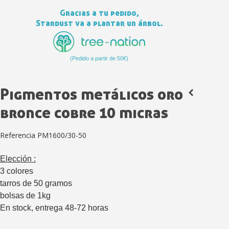
Gracias a tu pedido,
Stardust va a plantar un árbol.
(Pedido a partir de 50€)
Pigmentos metálicos oro
bronce cobre 10 micras
Suscríbete al bolet
Referencia
PM1600/30-50
Entrega en un pla
Paga en 4 plazos sin comisione
Elección :
Obtenga su presupuesto on
3 colores
Comparte tus creaci
tarros de 50 gramos
bolsas de 1kg
Gana puntos de fidel
En stock, entrega 48-72 horas
Devuelve los productos 