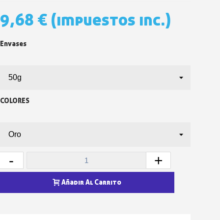
5 € de descuento e
9,68 €
(impuestos inc.)
Cupón de 10 € por 
Suscríbete al bolet
Envases
Entrega en un pla
Paga en 4 plazos sin comisione
Obtenga su presupuesto on
Comparte tus creaci
COLORES
Gana puntos de fidel
Devuelve los productos 
5 € de descuento e
Cupón de 10 € por 
-
+
Suscríbete al bolet
Añadir Al Carrito