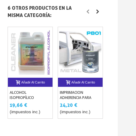
6 OTROS PRODUCTOS EN LA
MISMA CATEGORÍA:
Añadir Al Carrito
Añadir Al Carrito
Añadir Al 
ALCOHOL
IMPRIMACION
MINI MASILLA 
ISOPROPÍLICO
ADHERENCIA PARA
POLIÉSTER PA
(PROPANOL) 1L
METALES P801
CARROCERÍA DE
19,66 €
24,20 €
15,13 €
(im
CON ENDUREC
(impuestos inc.)
(impuestos inc.)
inc.)