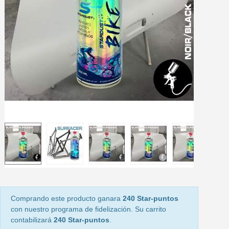
5 € de descuento e
Cupón de 10 € por 
Suscríbete al bolet
Entrega en un pla
Paga en 4 plazos sin comisione
Obtenga su presupuesto on
Comparte tus creaci
Gana puntos de fidel
Devuelve los productos 
5 € de descuento e
Cupón de 10 € por 
Suscríbete al bolet
Comprando este producto ganara
240 Star-puntos
con nuestro programa de fidelización. Su carrito
contabilizará
240 Star-puntos
.