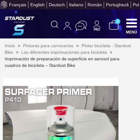
Français
English
Deutsch
Italiano
Român
Portugheză
Pol
Obtenga su presupuesto on
0
MENÚ
Inicio
>
Pinturas para carrocerías
>
Pintar bicicleta - Stardust
Bike
>
Las diferentes imprimaciones para bicicleta
>
Imprimación de preparación de superficie en aerosol para
cuadros de bicicleta – Stardust Bike
Suscríbete al bolet
Entrega en un pla
Paga en 4 plazos sin comisione
Obtenga su presupuesto on
Comparte tus creaci
Gana puntos de fidel
Devuelve los productos 