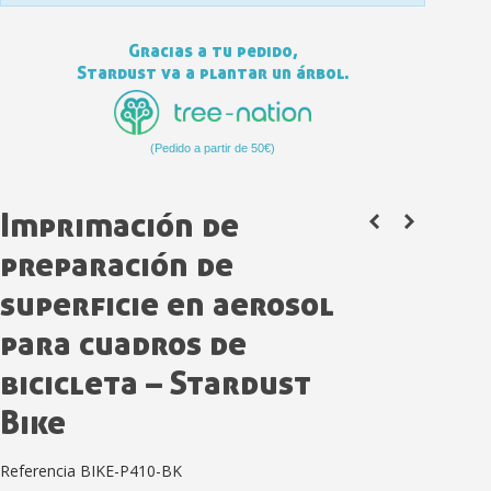
Gracias a tu pedido,
Stardust va a plantar un árbol.
(Pedido a partir de 50€)
Imprimación de
preparación de
Suscríbete al bolet
Entrega en un pla
superficie en aerosol
Paga en 4 plazos sin comisione
para cuadros de
Obtenga su presupuesto on
bicicleta – Stardust
Comparte tus creaci
Bike
Gana puntos de fidel
Devuelve los productos 
Referencia
BIKE-P410-BK