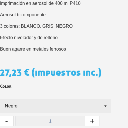
5 € de descuento e
Imprimación en aerosol de 400 ml P410
Cupón de 10 € por 
Aerosol bicomponente
Suscríbete al bolet
3 colores: BLANCO, GRIS, NEGRO
Entrega en un pla
Paga en 4 plazos sin comisione
Efecto nivelador y de relleno
Obtenga su presupuesto on
Buen agarre en metales ferrosos
Comparte tus creaci
Gana puntos de fidel
27,23 €
(impuestos inc.)
Devuelve los productos 
5 € de descuento e
Color
Cupón de 10 € por 
Suscríbete al bolet
-
+