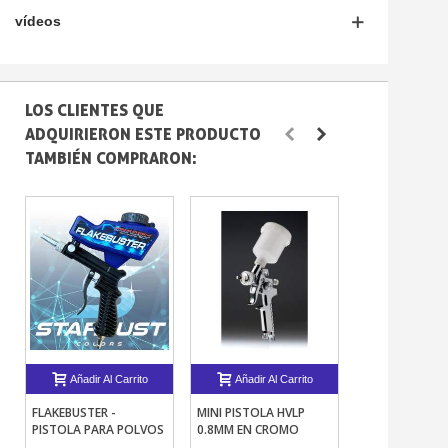
vídeos
LOS CLIENTES QUE
ADQUIRIERON ESTE PRODUCTO
TAMBIÉN COMPRARON:
Añadir Al Carrito
Añadir Al Carrito
Añadir Al 
FLAKEBUSTER -
MINI PISTOLA HVLP
BARNIZ PARA
PISTOLA PARA POLVOS
0.8MM EN CROMO
AERÓGRAFO D
1C GRAPHIC – 