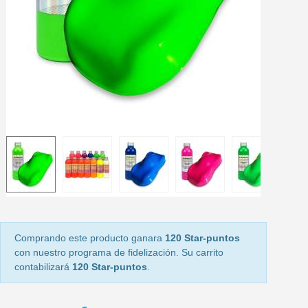
5 € de descuento e
Cupón de 10 € por 
Suscríbete al bolet
Entrega en un pla
Paga en 4 plazos sin comisione
Obtenga su presupuesto on
Comparte tus creaci
Gana puntos de fidel
Devuelve los productos 
5 € de descuento e
Cupón de 10 € por 
Comprando este producto ganara
120 Star-puntos
Suscríbete al bolet
con nuestro programa de fidelización. Su carrito
contabilizará
120 Star-puntos
.