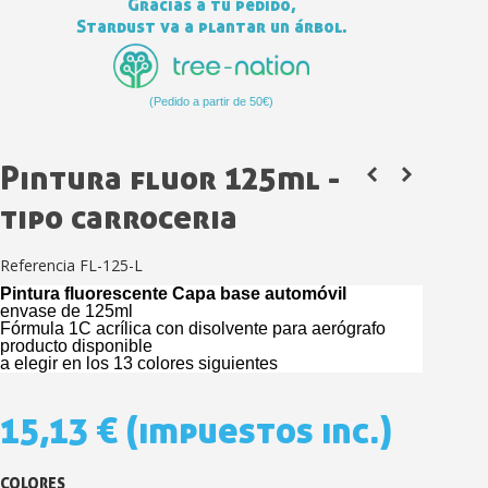
Gracias a tu pedido,
Stardust va a plantar un árbol.
(Pedido a partir de 50€)
Pintura fluor 125ml -
tipo carroceria
Suscríbete al bolet
Referencia
FL-125-L
Entrega en un pla
Pintura fluorescente Capa base automóvil
Paga en 4 plazos sin comisione
envase de 125ml
Fórmula 1C acrílica con disolvente para aerógrafo
Obtenga su presupuesto on
producto disponible
a elegir en los 13 colores siguientes
Comparte tus creaci
Gana puntos de fidel
15,13 €
(impuestos inc.)
Devuelve los productos 
5 € de descuento e
COLORES