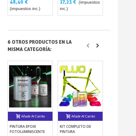
48,40 €
27,23 €
15,13 €
(impuestos
(im
(impuestos inc.)
inc.)
inc.)
6 OTROS PRODUCTOS EN LA
MISMA CATEGORÍA:
Añadir Al Carrito
Añadir Al Carrito
Añadir Al 
PINTURA EPOXI
KIT COMPLETO DE
SERIE FLUORES
FOTOLUMINISCENTE
PINTURA
12 PINTURAS