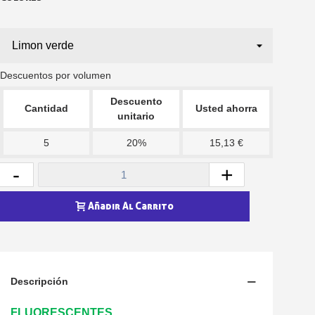
Cupón de 10 € por 
Suscríbete al bolet
Entrega en un pla
Paga en 4 plazos sin comisione
Descuentos por volumen
Obtenga su presupuesto on
Descuento
Cantidad
Usted ahorra
unitario
Comparte tus creaci
Gana puntos de fidel
5
20%
15,13 €
Devuelve los productos 
-
+
5 € de descuento e
Añadir Al Carrito
Cupón de 10 € por 
Suscríbete al bolet
Descripción
FLUORESCENTES