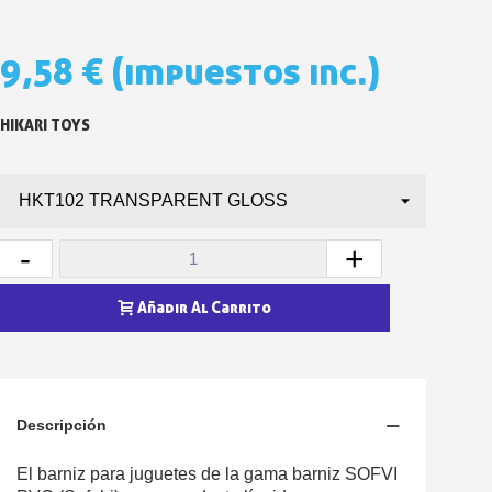
5 € de descuento e
Cupón de 10 € por 
9,58 €
(impuestos inc.)
Suscríbete al bolet
Entrega en un pla
HIKARI TOYS
Paga en 4 plazos sin comisione
Obtenga su presupuesto on
Comparte tus creaci
Gana puntos de fidel
-
+
Devuelve los productos 
Añadir Al Carrito
5 € de descuento e
Cupón de 10 € por 
Suscríbete al bolet
Descripción
El barniz para juguetes de la gama barniz SOFVI