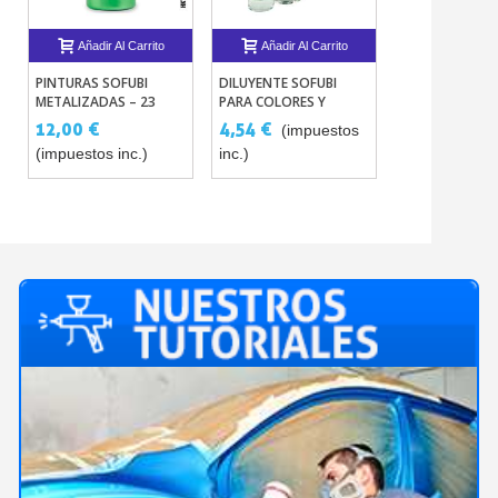
Añadir Al Carrito
Añadir Al Carrito
Añadir Al 
PINTURAS SOFUBI
DILUYENTE SOFUBI
PINTURAS HIKA
METALIZADAS – 23
PARA COLORES Y
– 65 COLORES
TINTAS
BARNICES
JUGUETES Y M
12,00 €
4,54 €
9,58 €
(impuestos
(imp
SOFUBI
(impuestos inc.)
inc.)
inc.)