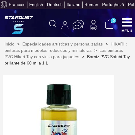
Paga en 4 plazos sin comisione
Français
English
Deutsch
Italiano
Român
Portugheză
Pol
0
MENÚ
Inicio
>
Especialidades artísticas y personalizadas
>
HIKARI :
pinturas para modelos reducidos y miniaturas
>
Las pinturas
PVC Hikari Toy con vinilo para juguetes
>
Barniz PVC Sofubi Toy
brillante de 60 ml a 1 L
Suscríbete al bolet
Entrega en un pla
Paga en 4 plazos sin comisione
Obtenga su presupuesto on
Comparte tus creaci
Gana puntos de fidel
Devuelve los productos 