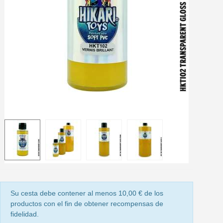
5 € de descuento e
Cupón de 10 € por 
Suscríbete al bolet
Entrega en un pla
Paga en 4 plazos sin comisione
Obtenga su presupuesto on
Comparte tus creaci
Gana puntos de fidel
Devuelve los productos 
5 € de descuento e
Cupón de 10 € por 
Suscríbete al bolet
Su cesta debe contener al menos 10,00 € de los
productos con el fin de obtener recompensas de
fidelidad.