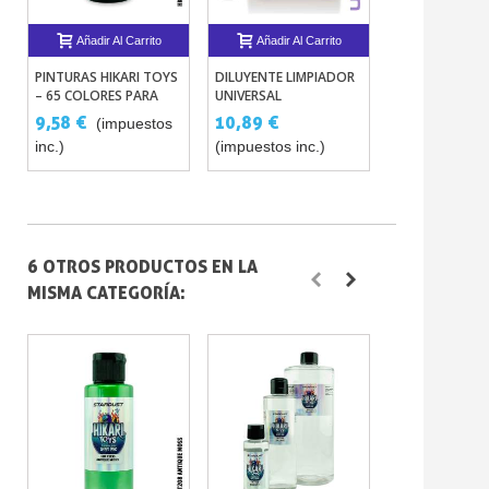
Añadir Al Carrito
Añadir Al Carrito
Añadir Al 
PINTURAS HIKARI TOYS
DILUYENTE LIMPIADOR
PINTURAS SOF
– 65 COLORES PARA
UNIVERSAL
METALIZADAS 
JUGUETES Y MUÑECAS
(SOLVENTADO)
TINTAS
9,58 €
10,89 €
12,00 €
(impuestos
SOFUBI
inc.)
(impuestos inc.)
(impuestos in
6 OTROS PRODUCTOS EN LA
MISMA CATEGORÍA: