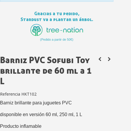
Gracias a tu pedido,
Stardust va a plantar un árbol.
(Pedido a partir de 50€)
Barniz PVC Sofubi Toy
brillante de 60 ml a 1
Suscríbete al bolet
Entrega en un pla
L
Paga en 4 plazos sin comisione
Referencia
HKT102
Obtenga su presupuesto on
Barniz brillante para juguetes PVC
Comparte tus creaci
Gana puntos de fidel
disponible en versión 60 ml, 250 ml, 1 L
Devuelve los productos 
Producto inflamable