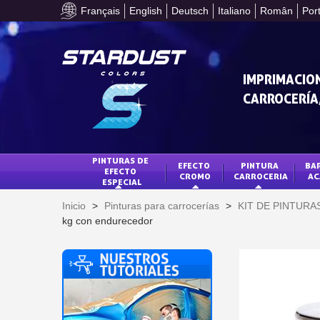
Français
English
Deutsch
Italiano
Român
Por
IMPRIMACION
CARROCERÍA,
PINTURAS DE 
EFECTO 
PINTURA 
BAR
EFECTO 
CROMO
CARROCERIA
AC
ESPECIAL
Inicio
>
Pinturas para carrocerías
>
KIT DE PINTUR
kg con endurecedor