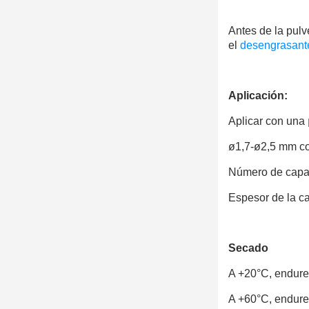
Antes de la pulv
el
desengrasant
Aplicación:
Aplicar con una
ø1,7-ø2,5 mm con
Número de capas
Espesor de la c
Secado
A +20°C, endure
A +60°C, endure