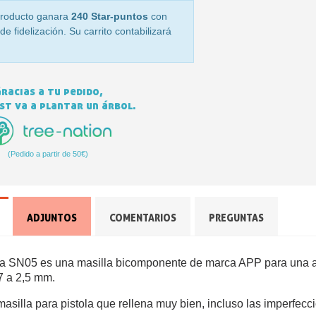
roducto ganara
240 Star-puntos
con
e fidelización. Su carrito contabilizará
racias a tu pedido,
t va a plantar un árbol.
(Pedido a partir de 50€)
Suscríbete al bol
Entrega en un pl
Paga en 4 plazos sin comision
ADJUNTOS
COMENTARIOS
PREGUNTAS
Obtenga su presupuesto o
Comparte tus crea
ida SN05 es una masilla bicomponente de marca APP para una 
Gana puntos de fide
,7 a 2,5 mm.
Devuelve los producto
masilla para pistola que rellena muy bien, incluso las imperfec