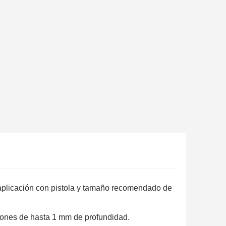
etín: 5€ de descuento
azo de 48-72 horas.
es en compras superiores a 30 €.
nline en menos de 1 minuto.
ciones y recibe vales
aplicación con pistola y tamaño recomendado de
lidad con cada pedido.
s en un plazo de 14 días.
ciones de hasta 1 mm de profundidad.