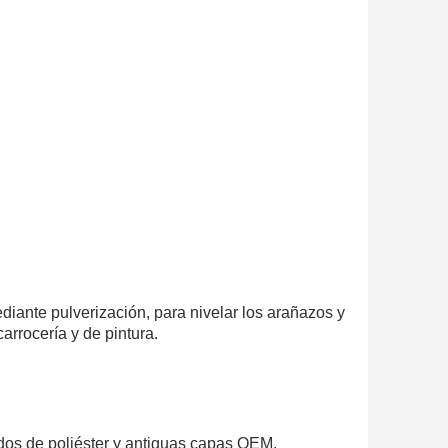
 en tu primer pedido
r cada recomendación
etín: 5€ de descuento
azo de 48-72 horas.
es en compras superiores a 30 €.
nline en menos de 1 minuto.
ciones y recibe vales
lidad con cada pedido.
s en un plazo de 14 días.
 en tu primer pedido
r cada recomendación
ediante pulverización, para nivelar los arañazos y
arrocería y de pintura.
etín: 5€ de descuento
cados de poliéster y antiguas capas OEM.