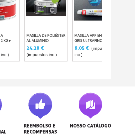
RA
MASILLA DE POLIÉSTER
MASILLA APP EN TUBO
l Carrito
Añadir Al Carrito
Añadir Al Carrito
 2 KG+
AL ALUMINIO
GRIS ULTRAFINO PARA
OR 35G
BICOMPONENTE PARA
IMPRESIÓN Y
24,20 €
6,05 €
(impuestos
CARROCERÍA 1L
REPARACIÓN 3D
inc.)
(impuestos inc.)
inc.)
REEMBOLSO E 
NOSSO CATÁLOGO
NAL
RECOMPENSAS