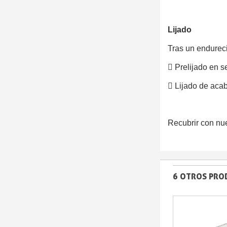
Lijado
Tras un endureci

Prelijado en 

Lijado de aca
Recubrir con nu
6 OTROS PRO