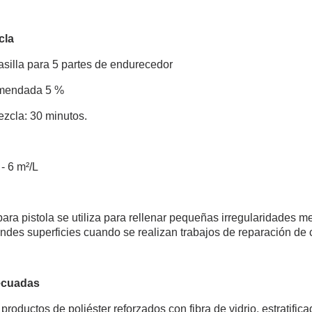
5 € de descuento
Cupón de 10 € po
cla
Suscríbete al bol
silla para 5 partes de endurecedor
Entrega en un pl
Paga en 4 plazos sin comision
omendada 5 %
Obtenga su presupuesto o
mezcla: 30 minutos.
Comparte tus crea
Gana puntos de fide
- 6 m²/L
Devuelve los producto
5 € de descuento
Cupón de 10 € po
para pistola se utiliza para rellenar pequeñas irregularidades m
andes superficies cuando se realizan trabajos de reparación de c
Suscríbete al bol
ecuadas
 productos de poliéster reforzados con fibra de vidrio, estratifi