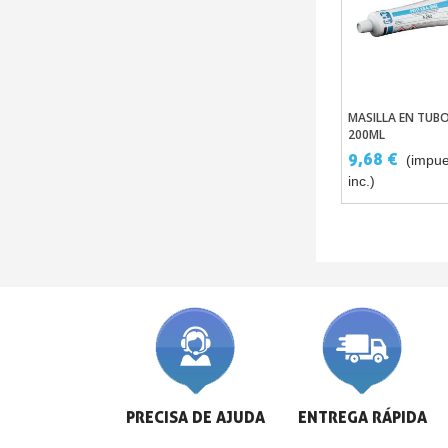
MASILLA EN TUB
Añadir Al Carr
200ML
MONOCOMPONE
9,68 €
(impue
VBA BEIGE TAPÓ
inc.)
ACRÍLICO A242
PRECISA DE AJUDA
ENTREGA RÁPIDA