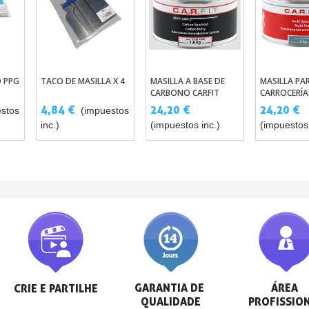
O PPG
TACO DE MASILLA X 4
MASILLA A BASE DE
MASILLA PA
ito
Añadir Al Carrito
Añadir Al Carrito
Añadir A
CARBONO CARFIT
CARROCERÍA
NTE
ENDURECED
4,84 €
24,20 €
24,20 €
stos
(impuestos
N
inc.)
(impuestos inc.)
(impuestos 
GARANTIA DE 
ÁREA 
CRIE E PARTILHE
QUALIDADE
PROFISSIO