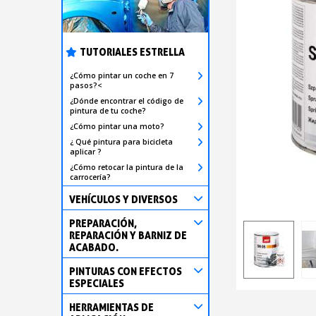
TUTORIALES ESTRELLA
¿Cómo pintar un coche en 7
pasos?<
¿Dónde encontrar el código de
pintura de tu coche?
¿Cómo pintar una moto?
¿ Qué pintura para bicicleta
aplicar ?
¿Cómo retocar la pintura de la
carrocería?
VEHÍCULOS Y DIVERSOS
PREPARACIÓN,
REPARACIÓN Y BARNIZ DE
ACABADO.
PINTURAS CON EFECTOS
ESPECIALES
HERRAMIENTAS DE