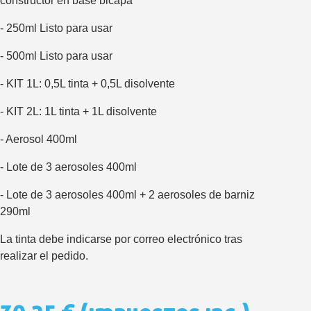
constructor en base bicapa
5 € de descuento e
Cupón de 10 € por 
- 250ml Listo para usar
Suscríbete al bolet
- 500ml Listo para usar
Entrega en un pla
- KIT 1L: 0,5L tinta + 0,5L disolvente
Paga en 4 plazos sin comisione
Obtenga su presupuesto on
- KIT 2L: 1L tinta + 1L disolvente
Comparte tus creaci
- Aerosol 400ml
Gana puntos de fidel
- Lote de 3 aerosoles 400ml
Devuelve los productos 
5 € de descuento e
- Lote de 3 aerosoles 400ml + 2 aerosoles de barniz
290ml
Cupón de 10 € por 
Suscríbete al bolet
La tinta debe indicarse por correo electrónico tras
realizar el pedido.