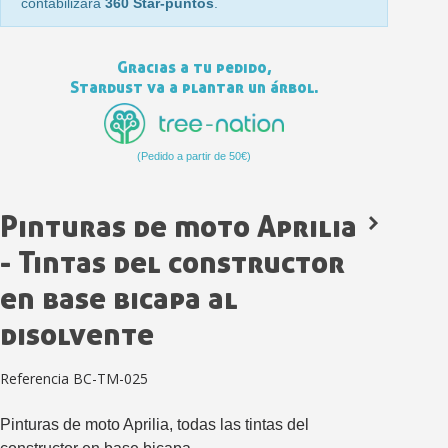
contabilizará
360 Star-puntos
.
Gracias a tu pedido,
Stardust va a plantar un árbol.
(Pedido a partir de 50€)
Pinturas de moto Aprilia
Suscríbete al bolet
- Tintas del constructor
Entrega en un pla
en base bicapa al
Paga en 4 plazos sin comisione
disolvente
Obtenga su presupuesto on
Comparte tus creaci
Referencia
BC-TM-025
Gana puntos de fidel
Devuelve los productos 
Pinturas de moto Aprilia, todas las tintas del