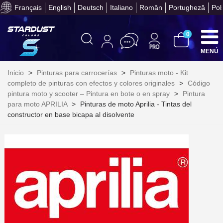
Français
English
Deutsch
Italiano
Român
Portugheză
Pol
Obtenga su presupuesto on
0
MENÚ
Inicio
>
Pinturas para carrocerías
>
Pinturas moto - Kit
completo de pinturas con efectos y colores originales
>
Código
pintura moto y scooter – Pintura en bote o en spray
>
Pintura
para moto APRILIA
>
Pinturas de moto Aprilia - Tintas del
constructor en base bicapa al disolvente
Suscríbete al bolet
Entrega en un pla
Paga en 4 plazos sin comisione
Obtenga su presupuesto on
Comparte tus creaci
Gana puntos de fidel
Devuelve los productos 