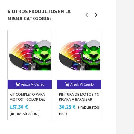
6 OTROS PRODUCTOS EN LA
MISMA CATEGORÍA:
Añadir Al Carrito
Añadir Al Carrito
Añadir Al 
KIT COMPLETO PARA
PINTURA DE MOTOS 1C
IMPRIMACION 
MOTOS - COLOR DEL
BICAPA A BARNIZAR-
RELLENO
FABRICANTE
TODO CODIGOS DE
BICOMPONENT
157,30 €
30,25 €
27,23 €
(impuestos
(im
COLORES
(impuestos inc.)
inc.)
inc.)