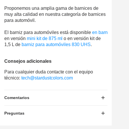
Proponemos una amplia gama de barnices de
muy alta calidad en nuestra categoría de barnices
para automóvil.
El
barniz
para
automóviles
está
disponible
en
barniz
aerosol
en
versión
mini
kit
de 875 ml
o en
versión
kit
de
1,5 L de
barniz
para
automóviles
830
UHS
.
Consejos adicionales
Para cualquier duda contacte con el equipo
técnico:
tech@stardustcolors.com
Comentarios
Preguntas