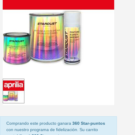
5 € de descuento e
Cupón de 10 € por 
Suscríbete al bolet
Entrega en un pla
Paga en 4 plazos sin comisione
Obtenga su presupuesto on
Comparte tus creaci
Gana puntos de fidel
Devuelve los productos 
5 € de descuento e
Cupón de 10 € por 
Suscríbete al bolet
Comprando este producto ganara
360 Star-puntos
con nuestro programa de fidelización. Su carrito