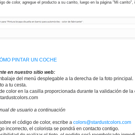
5 € de descuento
go de color, agregue el producto a su carrito, luego en la página "Mi carrito",
Cupón de 10 € po
Suscríbete al bol
Entrega en un pl
Paga en 4 plazos sin comision
Obtenga su presupuesto o
Comparte tus crea
CÓMO PINTAR UN COCHE
Gana puntos de fide
te en nuestro sitio web:
Devuelve los producto
balaje del menú desplegable a la derecha de la foto principal.
5 € de descuento
o a tu cesta.
de color en la casilla proporcionada durante la validación de la 
Cupón de 10 € po
stardustcolors.com
Suscríbete al bol
nual de usuario a continuación
sobre el código de color, escribe a
colors@stardustcolors.com
o incorrecto, el colorista se pondrá en contacto contigo.
ibilidad de realizar el tinte, el pedido será reembolsado inmed