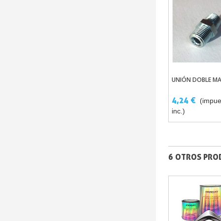
UNIÓN DOBLE M
Añadir Al Car
4,24 €
(impue
inc.)
6 OTROS PRO