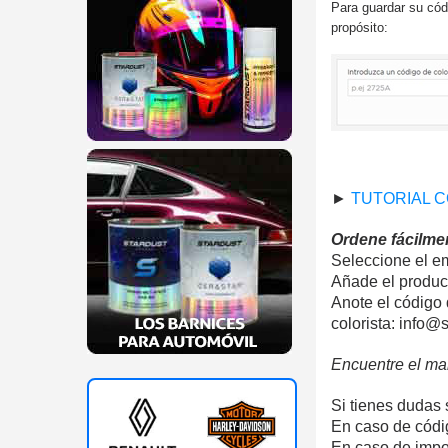
Para guardar su códi
propósito:
►
TUTORIAL 
Ordene fácilmen
Seleccione el em
Añade el product
Anote el código 
colorista: info@
Encuentre el ma
Si tienes dudas 
En caso de códig
En caso de impos