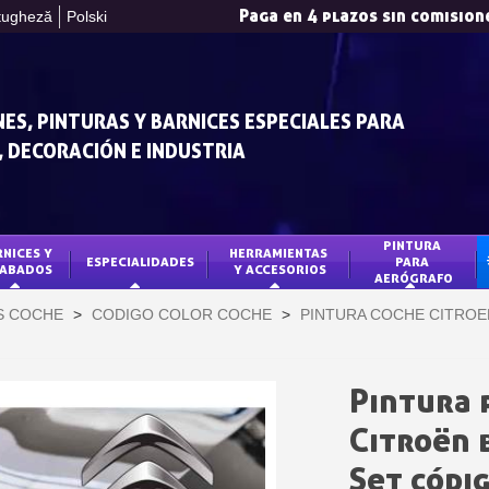
Paga en 4 plazos sin comision
tugheză
Polski
ES, PINTURAS Y BARNICES ESPECIALES PARA
 DECORACIÓN E INDUSTRIA
PINTURA 
NICES Y 
HERRAMIENTAS 
ESPECIALIDADES
PARA 
ABADOS
Y ACCESORIOS
AERÓGRAFO
Suscríbete al bol
AS COCHE
>
CODIGO COLOR COCHE
>
PINTURA COCHE CITROE
Entrega en un pl
Paga en 4 plazos sin comision
Obtenga su presupuesto o
Pintura 
Comparte tus crea
Citroën b
Gana puntos de fide
Set códi
Devuelve los producto