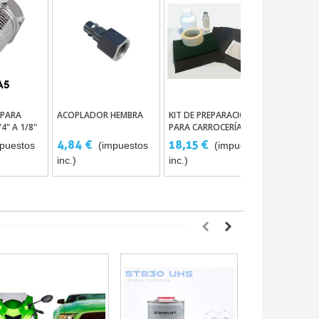
PARA
ACOPLADOR HEMBRA
KIT DE PREPARACIÓN
CONECTO
l Carrito
Añadir Al Carrito
Añadir Al Carrito
Aña
4" A 1/8"
PARA CARROCERÍA
ANTES DE LA PINTURA
4,84 €
18,15 €
12,00 
puestos
(impuestos
(impuestos
inc.)
inc.)
inc.)