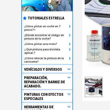
TUTORIALES ESTRELLA
¿Cómo pintar un coche en 7
pasos?<
¿Dónde encontrar el código de
pintura de tu coche?
¿Cómo pintar una moto?
¿ Qué pintura para bicicleta
aplicar ?
¿Cómo retocar la pintura de la
carrocería?
VEHÍCULOS Y DIVERSOS
PREPARACIÓN,
REPARACIÓN Y BARNIZ DE
ACABADO.
PINTURAS CON EFECTOS
ESPECIALES
HERRAMIENTAS DE