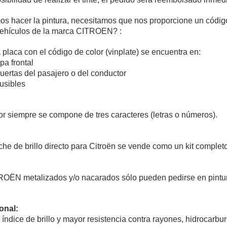
s hacer la pintura, necesitamos que nos proporcione un códig
 vehículos de la marca CITROEN? :
laca con el código de color (vinplate) se encuentra en:
apa frontal
puertas del pasajero o del conductor
fusibles
or siempre se compone de tres caracteres (letras o números).
che de brillo directo para Citroën se vende como un kit complet
ROËN metalizados y/o nacarados sólo pueden pedirse en pintura
onal:
to índice de brillo y mayor resistencia contra rayones, hidrocar