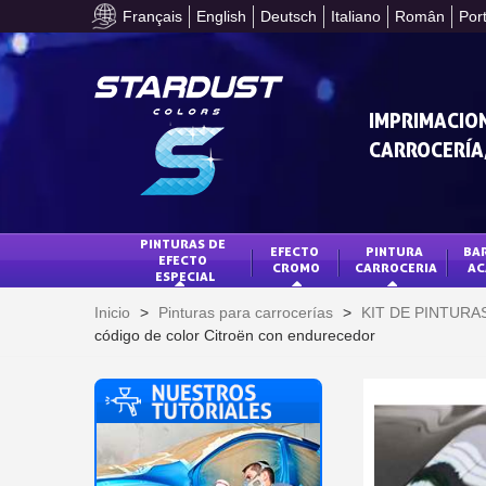
Français
English
Deutsch
Italiano
Român
Por
IMPRIMACION
CARROCERÍA,
PINTURAS DE 
EFECTO 
PINTURA 
BAR
EFECTO 
CROMO
CARROCERIA
AC
ESPECIAL
Inicio
>
Pinturas para carrocerías
>
KIT DE PINTUR
código de color Citroën con endurecedor