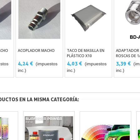
ACHO
ACOPLADOR MACHO
TACO DE MASILLA EN
ADAPTADOR 
rito
Añadir Al Carrito
Añadir Al Carrito
Añadir A
PLÁSTICO X10
ROSCAS DE 1/
4,24 €
4,03 €
3,39 €
stos
(impuestos
(impuestos
(im
inc.)
inc.)
inc.)
DUCTOS EN LA MISMA CATEGORÍA: