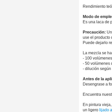
Rendimiento teór
Modo de emple
Es una laca de p
Precaución:
Una
use el producto 
Puede dejarlo re
La mezcla se hac
- 100 volúmenes
- 50 volúmenes 
- dilución según
Antes de la apl
Desengrase a fond
Encuentra nuestr
En pintura vieja
un ligero
lijado 