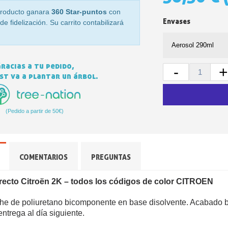
roducto ganara
360 Star-puntos
con
Envases
e fidelización. Su carrito contabilizará
racias a tu pedido,
-
+
t va a plantar un árbol.
(Pedido a partir de 50€)
Suscríbete al bol
Entrega en un pl
Paga en 4 plazos sin comision
COMENTARIOS
PREGUNTAS
Obtenga su presupuesto o
Comparte tus crea
directo Citroën 2K – todos los códigos de color CITROEN
Gana puntos de fide
he de poliuretano bicomponente en base disolvente. Acabado bril
Devuelve los producto
ntrega al día siguiente.