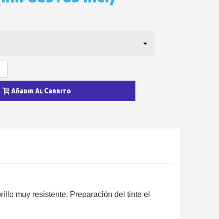
Añadir Al Carrito
etín: 5€ de descuento
azo de 48-72 horas.
es en compras superiores a 30 €.
nline en menos de 1 minuto.
ciones y recibe vales
lidad con cada pedido.
lo muy resistente. Preparación del tinte el
s en un plazo de 14 días.