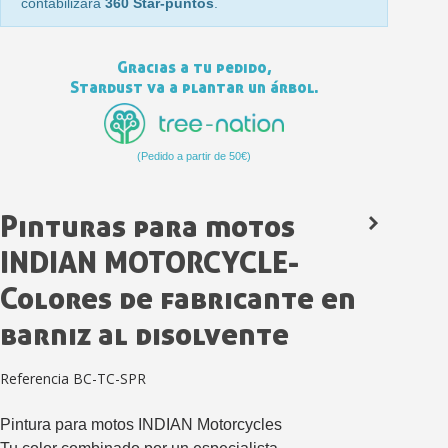
contabilizará
360 Star-puntos
.
Gracias a tu pedido,
Stardust va a plantar un árbol.
(Pedido a partir de 50€)
Pinturas para motos
Suscríbete al bolet
INDIAN MOTORCYCLE-
Entrega en un pla
Colores de fabricante en
Paga en 4 plazos sin comisione
barniz al disolvente
Obtenga su presupuesto on
Comparte tus creaci
Referencia
BC-TC-SPR
Gana puntos de fidel
Devuelve los productos 
Pintura para motos INDIAN Motorcycles