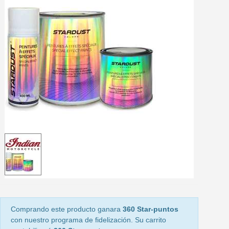
5 € de descuento e
Cupón de 10 € por 
Suscríbete al bolet
Entrega en un pla
Paga en 4 plazos sin comisione
Obtenga su presupuesto on
Comparte tus creaci
Gana puntos de fidel
Devuelve los productos 
5 € de descuento e
Cupón de 10 € por 
Suscríbete al bolet
Comprando este producto ganara
360 Star-puntos
con nuestro programa de fidelización. Su carrito