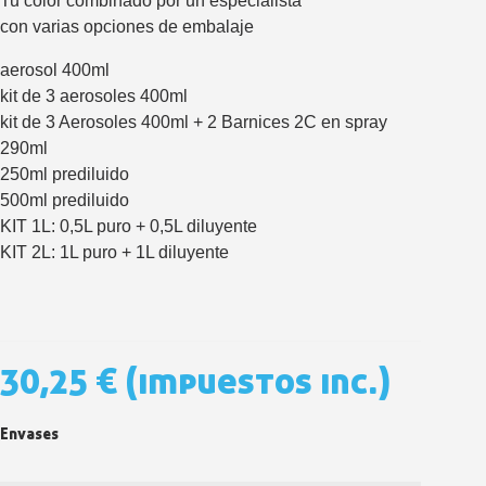
Tu color combinado por un especialista
5 € de descuento e
con varias opciones de embalaje
Cupón de 10 € por 
aerosol 400ml
Suscríbete al bolet
kit de 3 aerosoles 400ml
Entrega en un pla
kit de 3 Aerosoles 400ml + 2 Barnices 2C en spray
Paga en 4 plazos sin comisione
290ml
Obtenga su presupuesto on
250ml prediluido
500ml prediluido
Comparte tus creaci
KIT 1L: 0,5L puro + 0,5L diluyente
Gana puntos de fidel
KIT 2L: 1L puro + 1L diluyente
Devuelve los productos 
5 € de descuento e
Cupón de 10 € por 
30,25 €
(impuestos inc.)
Suscríbete al bolet
Envases