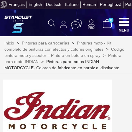
Paga en 4 plazos sin comisione
Français
English
Deutsch
Italiano
Român
Portugheză
Pol
0
MENÚ
Inicio
>
Pinturas para carrocerías
>
Pinturas moto - Kit
completo de pinturas con efectos y colores originales
>
Código
pintura moto y scooter – Pintura en bote o en spray
>
Pintura
para moto INDIAN
>
Pinturas para motos INDIAN
MOTORCYCLE- Colores de fabricante en barniz al disolvente
Suscríbete al bolet
Entrega en un pla
Paga en 4 plazos sin comisione
Obtenga su presupuesto on
Comparte tus creaci
Gana puntos de fidel
Devuelve los productos 