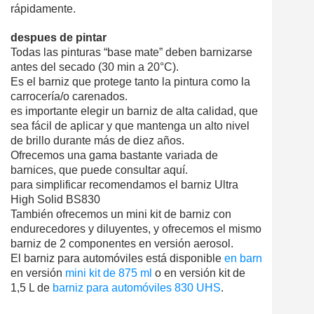
rápidamente.
despues de pintar
Todas las pinturas “base mate” deben barnizarse
antes del secado (30 min a 20°C).
Es el barniz que protege tanto la pintura como la
carrocería/o carenados.
es importante elegir un barniz de alta calidad, que
sea fácil de aplicar y que mantenga un alto nivel
de brillo durante más de diez años.
Ofrecemos una gama bastante variada de
barnices, que puede consultar aquí.
para simplificar recomendamos el barniz Ultra
High Solid BS830
También ofrecemos un mini kit de barniz con
endurecedores y diluyentes, y ofrecemos el mismo
barniz de 2 componentes en versión aerosol.
El
barniz
para
automóviles
está
disponible
en
barniz
aerosol
en
versión
mini
kit
de 875 ml
o en
versión
kit
de
1,5 L de
barniz
para
automóviles
830
UHS
.