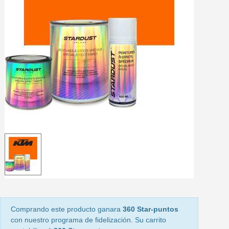
5 € de descuento e
Cupón de 10 € por 
Suscríbete al bolet
Entrega en un pla
Paga en 4 plazos sin comisione
Obtenga su presupuesto on
Comparte tus creaci
Gana puntos de fidel
Devuelve los productos 
5 € de descuento e
Cupón de 10 € por 
Suscríbete al bolet
Comprando este producto ganara
360 Star-puntos
con nuestro programa de fidelización. Su carrito