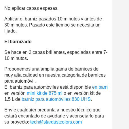
No aplicar capas espesas.
Aplicar el barniz pasados 10 minutos y antes de
30 minutos. Pasado este tiempo se necesita un
lijado.
El barnizado
Se hace en 2 capas brillantes, espaciadas entre 7-
10 minutos.
Proponemos una amplia gama de barnices de
muy alta calidad en nuestra categoría de barnices
para automóvil.
El
barniz
para
automóviles
está
disponible
en
barniz
aerosol
en
versión
mini
kit
de 875 ml
o en
versión
kit
de
1,5 L de
barniz
para
automóviles
830
UHS
.
Envíe cualquier pregunta a nuestro técnico que
estará encantado de ayudarle y aconsejarlo para
su proyecto:
tech@stardustcolors.com