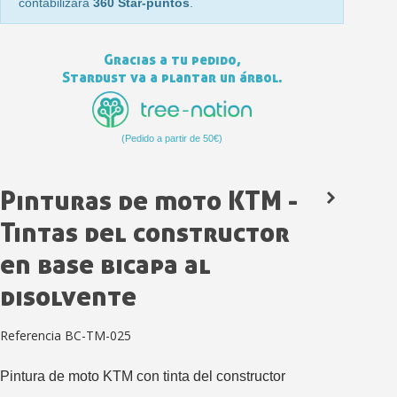
contabilizará
360 Star-puntos
.
Gracias a tu pedido,
Stardust va a plantar un árbol.
(Pedido a partir de 50€)
Pinturas de moto KTM -
Suscríbete al bolet
Tintas del constructor
Entrega en un pla
en base bicapa al
Paga en 4 plazos sin comisione
disolvente
Obtenga su presupuesto on
Comparte tus creaci
Referencia
BC-TM-025
Gana puntos de fidel
Devuelve los productos 
Pintura de moto KTM con tinta del constructor
5 € de descuento e