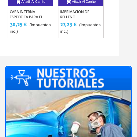
Añadir Al Carrito
Añadir Al Carrito
Añadir Al 
CAPA INTERNA
IMPRIMACION DE
PINTURA DE M
ESPECÍFICA PARA EL
RELLENO
BICAPA A BARN
FABRICANTE DE AUTO Y
BICOMPONENTE P410
TODO CODIGO
30,25 €
27,23 €
30,25 €
(impuestos
(impuestos
(im
MOTO
COLORES
inc.)
inc.)
inc.)