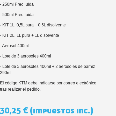
- 250ml Prediluida
Cupón de 10 € por 
- 500ml Prediluida
Suscríbete al bolet
Entrega en un pla
- KIT 1L: 0,5L pura + 0,5L disolvente
Paga en 4 plazos sin comisione
- KIT 2L: 1L pura + 1L disolvente
Obtenga su presupuesto on
- Aerosol 400ml
Comparte tus creaci
- Lote de 3 aerosoles 400ml
Gana puntos de fidel
Devuelve los productos 
- Lote de 3 aerosoles 400ml + 2 aerosoles de barniz
5 € de descuento e
290ml
Cupón de 10 € por 
El código KTM debe indicarse por correo electrónico
Suscríbete al bolet
tras realizar el pedido.
30,25 €
(impuestos inc.)