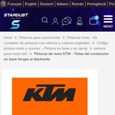
Français
English
Deutsch
Italiano
Român
Portugheză
Pol
Obtenga su presupuesto on
0
MENÚ
Inicio
>
Pinturas para carrocerías
>
Pinturas moto - Kit
completo de pinturas con efectos y colores originales
>
Código
pintura moto y scooter – Pintura en bote o en spray
>
pintura
para moto ktm
>
Pinturas de moto KTM - Tintas del constructor
en base bicapa al disolvente
Suscríbete al bolet
Entrega en un pla
Paga en 4 plazos sin comisione
Obtenga su presupuesto on
Comparte tus creaci
Gana puntos de fidel
Devuelve los productos 