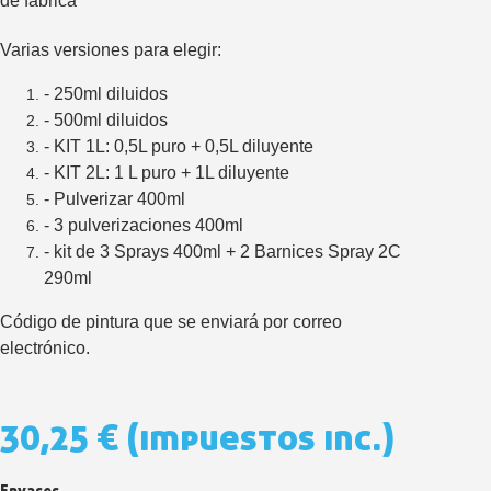
de fábrica
5 € de descuento e
Cupón de 10 € por 
Varias versiones para elegir:
Suscríbete al bolet
- 250ml diluidos
Entrega en un pla
- 500ml diluidos
Paga en 4 plazos sin comisione
- KIT 1L: 0,5L puro + 0,5L diluyente
Obtenga su presupuesto on
- KIT 2L: 1 L puro + 1L diluyente
- Pulverizar 400ml
Comparte tus creaci
- 3 pulverizaciones 400ml
Gana puntos de fidel
- kit de 3 Sprays 400ml + 2 Barnices Spray 2C
Devuelve los productos 
290ml
5 € de descuento e
Código de pintura que se enviará por correo
Cupón de 10 € por 
electrónico.
Suscríbete al bolet
30,25 €
(impuestos inc.)
Envases