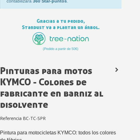
contabilizará
360 Star-puntos
.
Gracias a tu pedido,
Stardust va a plantar un árbol.
(Pedido a partir de 50€)
Pinturas para motos
Suscríbete al bolet
KYMCO - Colores de
Entrega en un pla
fabricante en barniz al
Paga en 4 plazos sin comisione
disolvente
Obtenga su presupuesto on
Comparte tus creaci
Referencia
BC-TC-SPR
Gana puntos de fidel
Devuelve los productos 
Pintura para motocicletas KYMCO: todos los colores