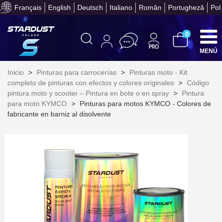
Français
English
Deutsch
Italiano
Român
Portugheză
Pol
Obtenga su presupuesto on
0
MENÚ
Inicio
>
Pinturas para carrocerías
>
Pinturas moto - Kit
completo de pinturas con efectos y colores originales
>
Código
pintura moto y scooter – Pintura en bote o en spray
>
Pintura
para moto KYMCO
>
Pinturas para motos KYMCO - Colores de
fabricante en barniz al disolvente
Suscríbete al bolet
Entrega en un pla
Paga en 4 plazos sin comisione
Obtenga su presupuesto on
Comparte tus creaci
Gana puntos de fidel
Devuelve los productos 