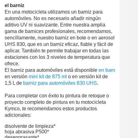
el barniz
En una motocicleta utilizamos un barniz para
automóviles. No es necesario añadir ningún
aditivo UV ni suavizante. Entre nuestra amplia
gama de barnices profesionales, recomendamos,
sencillamente, nuestro barniz en bote o en aerosol
UHS 830, que es un barniz eficaz, fiable y fácil de
aplicar. También te permite trabajar en todas las
estaciones con los 3 niveles de temperatura que
ofrece.
El
barniz
para
automóviles
está
disponible
en
barniz
aerosol
en
versión
mini
kit
de 875 ml
o en
versión
kit
de
1,5 L de
barniz
para
automóviles
830
UHS
.
Para completar con éxito tu pintura de retoque o
proyecto completo de pintura en tu motocicleta
Kymco, te recomendamos estos productos
adicionales:
disolvente de limpieza*
hoja abrasiva P500*
desengrasante*