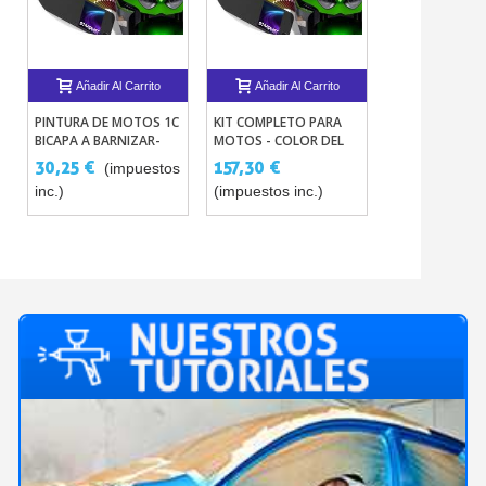
Añadir Al Carrito
Añadir Al Carrito
PINTURA DE MOTOS 1C
KIT COMPLETO PARA
BICAPA A BARNIZAR-
MOTOS - COLOR DEL
TODO CODIGOS DE
FABRICANTE
30,25 €
157,30 €
(impuestos
COLORES
inc.)
(impuestos inc.)