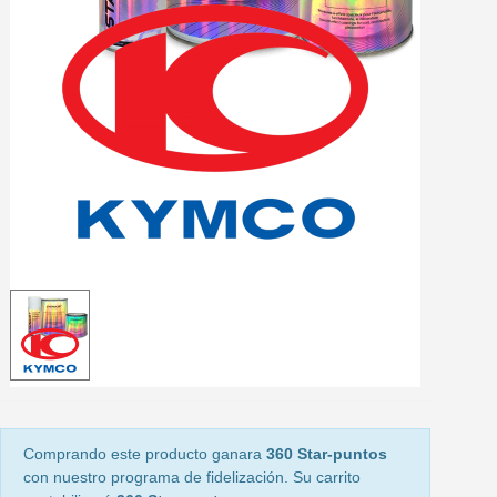
5 € de descuento e
Cupón de 10 € por 
Suscríbete al bolet
Entrega en un pla
Paga en 4 plazos sin comisione
Obtenga su presupuesto on
Comparte tus creaci
Gana puntos de fidel
Devuelve los productos 
5 € de descuento e
Cupón de 10 € por 
Suscríbete al bolet
Comprando este producto ganara
360 Star-puntos
con nuestro programa de fidelización. Su carrito