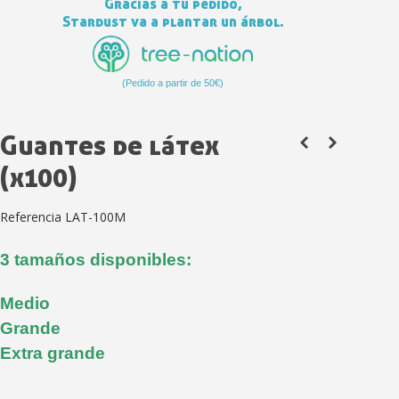
Gracias a tu pedido,
Stardust va a plantar un árbol.
(Pedido a partir de 50€)
Guantes de látex
(x100)
Suscríbete al bolet
Referencia
LAT-100M
Entrega en un pla
3 tamaños disponibles:
Paga en 4 plazos sin comisione
Obtenga su presupuesto on
Medio
Comparte tus creaci
Grande
Gana puntos de fidel
Extra grande
Devuelve los productos 