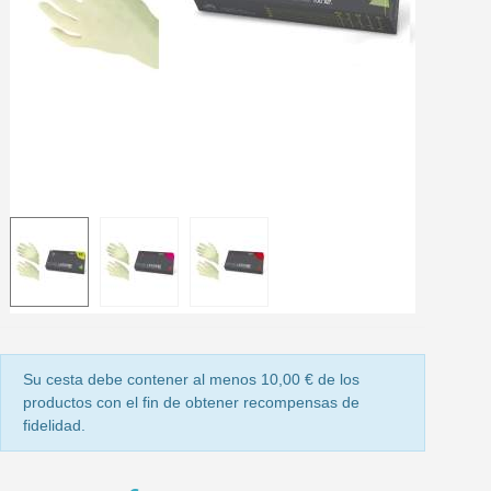
5 € de descuento e
Cupón de 10 € por 
Suscríbete al bolet
Entrega en un pla
Paga en 4 plazos sin comisione
Obtenga su presupuesto on
Comparte tus creaci
Gana puntos de fidel
Devuelve los productos 
5 € de descuento e
Cupón de 10 € por 
Su cesta debe contener al menos 10,00 € de los
productos con el fin de obtener recompensas de
Suscríbete al bolet
fidelidad.