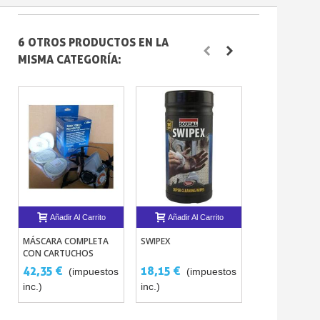
6 OTROS PRODUCTOS EN LA
MISMA CATEGORÍA:
Añadir Al Carrito
Añadir Al Carrito
Añadir Al 
MÁSCARA COMPLETA
SWIPEX
DESENROLLAD
CON CARTUCHOS
TRIPLE PARA C
REUTILIZABLE
MARCADO
42,35 €
18,15 €
127,05 €
(impuestos
(impuestos
inc.)
inc.)
(impuestos in