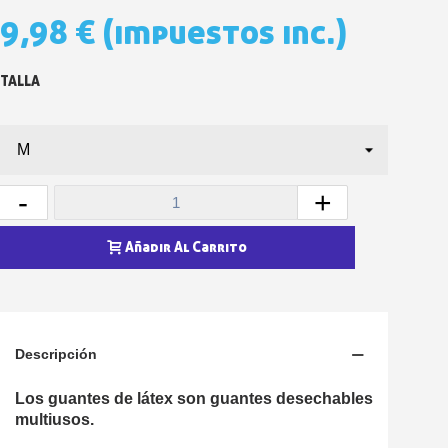
5 € de descuento e
9,98 €
(impuestos inc.)
Cupón de 10 € por 
Suscríbete al bolet
TALLA
Entrega en un pla
Paga en 4 plazos sin comisione
Obtenga su presupuesto on
Comparte tus creaci
-
+
Gana puntos de fidel
Añadir Al Carrito
Devuelve los productos 
5 € de descuento e
Cupón de 10 € por 
Suscríbete al bolet
Descripción
Los guantes de látex son guantes desechables
multiusos.