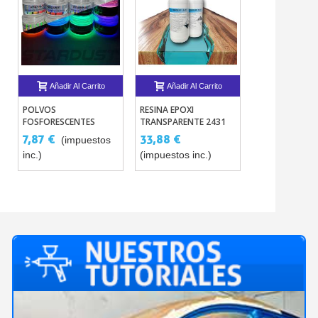
Añadir Al Carrito
Añadir Al Carrito
Añadir Al 
POLVOS
RESINA EPOXI
TINTES
FOSFORESCENTES
TRANSPARENTE 2431
CONCENTRADO
ULTRA DEEP STARDUST
PINTURAS Y RE
7,87 €
33,88 €
6,05 €
(impuestos
(imp
1.8KG PARA COLADA
AGUA
inc.)
(impuestos inc.)
inc.)
ESPESA