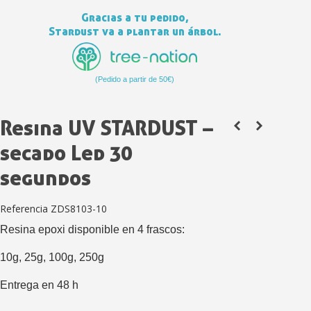
Gracias a tu pedido,
Stardust va a plantar un árbol.
(Pedido a partir de 50€)
Resina UV STARDUST –
secado Led 30
Suscríbete al bolet
segundos
Entrega en un pla
Paga en 4 plazos sin comisione
Referencia
ZDS8103-10
Obtenga su presupuesto on
Resina epoxi disponible en 4 frascos:
Comparte tus creaci
10g, 25g,
100g, 250g
Gana puntos de fidel
Entrega en 48 h
Devuelve los productos 