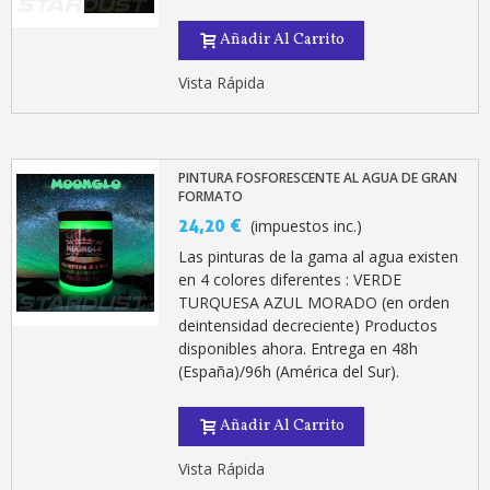
5 € de descuento e
Cupón de 10 € por 
Añadir Al Carrito
Suscríbete al bolet
Vista Rápida
Entrega en un pla
Paga en 4 plazos sin comisione
Obtenga su presupuesto on
PINTURA FOSFORESCENTE AL AGUA DE GRAN
FORMATO
Comparte tus creaci
24,20 €
(impuestos inc.)
Gana puntos de fidel
Las pinturas de la gama al agua existen
Devuelve los productos 
en 4 colores diferentes : VERDE
TURQUESA AZUL MORADO (en orden
5 € de descuento e
deintensidad decreciente) Productos
Cupón de 10 € por 
disponibles ahora. Entrega en 48h
(España)/96h (América del Sur).
Suscríbete al bolet
Añadir Al Carrito
Vista Rápida