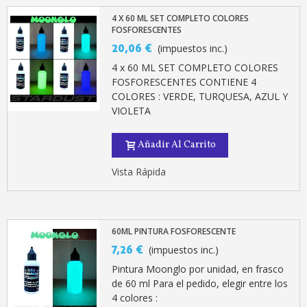
4 X 60 ML SET COMPLETO COLORES
FOSFORESCENTES
20,06 €
(impuestos inc.)
4 x 60 ML SET COMPLETO COLORES
FOSFORESCENTES CONTIENE 4
COLORES : VERDE, TURQUESA, AZUL Y
VIOLETA
Añadir Al Carrito
Suscríbete al bolet
Vista Rápida
Entrega en un pla
Paga en 4 plazos sin comisione
Obtenga su presupuesto on
60ML PINTURA FOSFORESCENTE
Comparte tus creaci
7,26 €
(impuestos inc.)
Gana puntos de fidel
Pintura Moonglo por unidad, en frasco
de 60 ml Para el pedido, elegir entre los
Devuelve los productos 
4 colores :