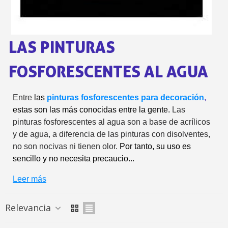
5 € de descuento e
Cupón de 10 € por 
LAS PINTURAS
Suscríbete al bolet
Entrega en un pla
FOSFORESCENTES AL AGUA
Paga en 4 plazos sin comisione
Obtenga su presupuesto on
Entre
las
pinturas fosforescentes para decoración
,
estas son las más conocidas entre la gente.
Las
Comparte tus creaci
pinturas fosforescentes al agua son a base de acrílicos
Gana puntos de fidel
y de agua, a diferencia de las pinturas con disolventes,
Devuelve los productos 
no son nocivas ni tienen olor.
Por tanto, su uso es
5 € de descuento e
sencillo y no necesita precaucio...
Cupón de 10 € por 
Leer más
Suscríbete al bolet
Relevancia