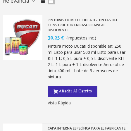
Relevancia
PINTURAS DE MOTO DUCATI - TINTAS DEL
CONSTRUCTOR EN BASE BICAPA AL
DISOLVENTE
30,25 €
(impuestos inc.)
Pintura moto Ducati disponible en: 250
ml Listo para usar 500 ml Listo para usar
KIT 1 L: 0,5 L pura + 0,5 L disolvente KIT
2 L: 1 L pura + 1 L disolvente Aerosol de
Suscríbete al bolet
tinta 400 ml - Lote de 3 aerosoles de
pintura...
Entrega en un pla
Paga en 4 plazos sin comisione
Añadir Al Carrito
Obtenga su presupuesto on
Vista Rápida
Comparte tus creaci
Gana puntos de fidel
Devuelve los productos 
CAPA INTERNA ESPECÍFICA PARA EL FABRICANTE