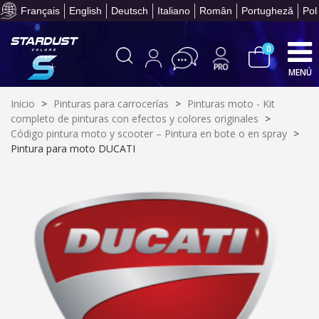
Paga en 4 plazos sin comisione
Français
English
Deutsch
Italiano
Român
Portugheză
Pol
0
MENÚ
Inicio
>
Pinturas para carrocerías
>
Pinturas moto - Kit
completo de pinturas con efectos y colores originales
>
Código pintura moto y scooter – Pintura en bote o en spray
>
Pintura para moto DUCATI
Suscríbete al bolet
Entrega en un pla
Paga en 4 plazos sin comisione
Obtenga su presupuesto on
Comparte tus creaci
Gana puntos de fidel
Devuelve los productos 