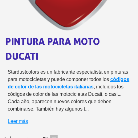
5 € de descuento e
Cupón de 10 € por 
Suscríbete al bolet
PINTURA PARA MOTO
Entrega en un pla
Paga en 4 plazos sin comisione
DUCATI
Obtenga su presupuesto on
Comparte tus creaci
Stardustcolors es un fabricante especialista en pinturas
Gana puntos de fidel
para motocicletas y puede componer todos los
códigos
Devuelve los productos 
de color de las motocicletas italianas
, incluidos los
códigos de color de las motocicletas Ducati, o casi...
5 € de descuento e
Cada año, aparecen nuevos colores que deben
Cupón de 10 € por 
combinarse. También hay algunos t...
Suscríbete al bolet
Leer más