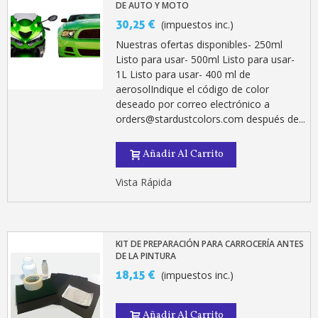
5 € de descuento e
DE AUTO Y MOTO
30,25 €
(impuestos inc.)
Cupón de 10 € por 
Nuestras ofertas disponibles- 250ml
Suscríbete al bolet
Listo para usar- 500ml Listo para usar-
Entrega en un pla
1L Listo para usar- 400 ml de
aerosolIndique el código de color
Paga en 4 plazos sin comisione
deseado por correo electrónico a
Obtenga su presupuesto on
orders@stardustcolors.com después de...
Comparte tus creaci
Añadir Al Carrito
Gana puntos de fidel
Devuelve los productos 
Vista Rápida
5 € de descuento e
Cupón de 10 € por 
KIT DE PREPARACIÓN PARA CARROCERÍA ANTES
Suscríbete al bolet
DE LA PINTURA
18,15 €
(impuestos inc.)
Añadir Al Carrito