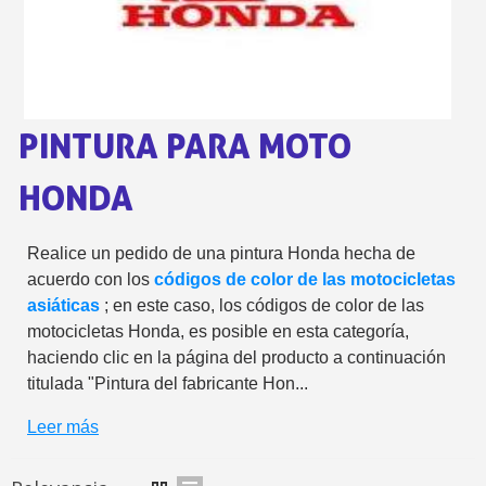
5 € de descuento e
Cupón de 10 € por 
Suscríbete al bolet
PINTURA PARA MOTO
Entrega en un pla
Paga en 4 plazos sin comisione
HONDA
Obtenga su presupuesto on
Comparte tus creaci
Realice un pedido de una pintura Honda hecha de
Gana puntos de fidel
acuerdo con los
códigos de color de las motocicletas
Devuelve los productos 
asiáticas
; en este caso, los códigos de color de las
motocicletas Honda, es posible en esta categoría,
5 € de descuento e
haciendo clic en la página del producto a continuación
Cupón de 10 € por 
titulada "Pintura del fabricante Hon...
Suscríbete al bolet
Leer más