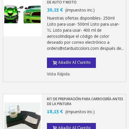
5 € de descuento e
DE AUTO Y MOTO
30,25 €
(impuestos inc.)
Cupón de 10 € por 
Nuestras ofertas disponibles- 250ml
Suscríbete al bolet
Listo para usar- 500ml Listo para usar-
Entrega en un pla
1L Listo para usar- 400 ml de
aerosolIndique el código de color
Paga en 4 plazos sin comisione
deseado por correo electrónico a
Obtenga su presupuesto on
orders@stardustcolors.com después de...
Comparte tus creaci
Añadir Al Carrito
Gana puntos de fidel
Devuelve los productos 
Vista Rápida
5 € de descuento e
Cupón de 10 € por 
KIT DE PREPARACIÓN PARA CARROCERÍA ANTES
Suscríbete al bolet
DE LA PINTURA
18,15 €
(impuestos inc.)
Añadir Al Carrito