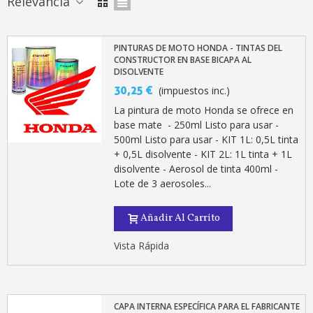
Relevancia
PINTURAS DE MOTO HONDA - TINTAS DEL
CONSTRUCTOR EN BASE BICAPA AL
DISOLVENTE
30,25 €
(impuestos inc.)
La pintura de moto Honda se ofrece en
base mate - 250ml Listo para usar -
500ml Listo para usar - KIT 1L: 0,5L tinta
+ 0,5L disolvente - KIT 2L: 1L tinta + 1L
Suscríbete al bolet
disolvente - Aerosol de tinta 400ml -
Lote de 3 aerosoles...
Entrega en un pla
Paga en 4 plazos sin comisione
Añadir Al Carrito
Obtenga su presupuesto on
Vista Rápida
Comparte tus creaci
Gana puntos de fidel
Devuelve los productos 
CAPA INTERNA ESPECÍFICA PARA EL FABRICANTE