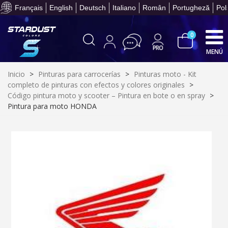
Paga en 4 plazos sin comisione
Français
English
Deutsch
Italiano
Român
Portugheză
Pol
0
MENÚ
Inicio
>
Pinturas para carrocerías
>
Pinturas moto - Kit
completo de pinturas con efectos y colores originales
>
Código pintura moto y scooter – Pintura en bote o en spray
>
Pintura para moto HONDA
Suscríbete al bolet
Entrega en un pla
Paga en 4 plazos sin comisione
Obtenga su presupuesto on
Comparte tus creaci
Gana puntos de fidel
Devuelve los productos 